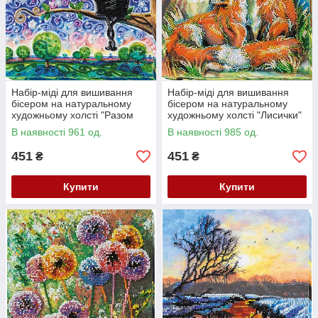
Набір-міді для вишивання
Набір-міді для вишивання
бісером на натуральному
бісером на натуральному
художньому холсті "Разом
художньому холсті "Лисички"
назавжди" Абрис Арт AMB-
Абрис Арт AMB-016
В наявності 961 од.
В наявності 985 од.
015
451
451
₴
₴
Купити
Купити