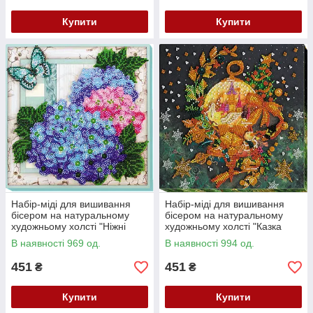
Купити
Купити
Набір-міді для вишивання
Набір-міді для вишивання
бісером на натуральному
бісером на натуральному
художньому холсті "Ніжні
художньому холсті "Казка
гортензії" Абрис Арт AMB-004
оживає" Абрис Арт AMB-006
В наявності 969 од.
В наявності 994 од.
451
451
₴
₴
Купити
Купити