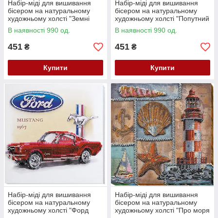
Набір-міді для вишивання
Набір-міді для вишивання
бісером на натуральному
бісером на натуральному
художньому холсті "Земні
художньому холсті "Попутний
зірки" Абрис Арт AMB-009
вітер" Абрис Арт AMB-010
В наявності 990 од.
В наявності 990 од.
451
451
₴
₴
Купити
Купити
Набір-міді для вишивання
Набір-міді для вишивання
бісером на натуральному
бісером на натуральному
художньому холсті "Форд
художньому холсті "Про моря