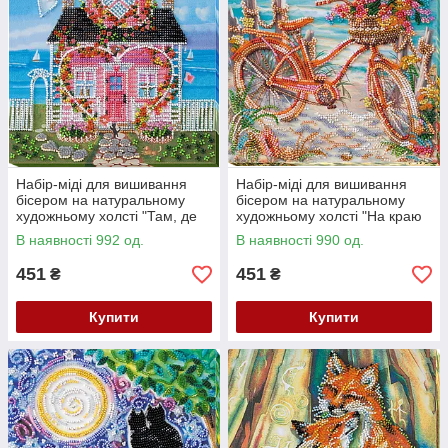
Набір-міді для вишивання
Набір-міді для вишивання
бісером на натуральному
бісером на натуральному
художньому холсті "Там, де
художньому холсті "На краю
живе любов" Абрис Арт AMB-
блакиті" Абрис Арт AMB-014
В наявності 992 од.
В наявності 990 од.
013
451
451
₴
₴
Купити
Купити