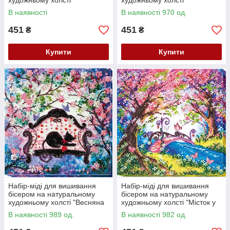
художньому холсті
художньому холсті
"Сонцелев" Абрис Арт AMB-
"Романтичний сад" Абрис Арт
В наявності
В наявності 970 од.
021
AMB-031
451
451
₴
₴
Купити
Купити
Набір-міді для вишивання
Набір-міді для вишивання
бісером на натуральному
бісером на натуральному
художньому холсті "Весняна
художньому холсті "Місток у
гостя" Абрис Арт AMB-022
весну" Абрис Арт AMB-023
В наявності 989 од.
В наявності 982 од.