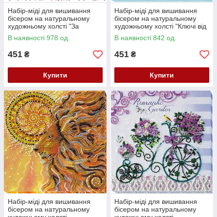
Набір-міді для вишивання
Набір-міді для вишивання
бісером на натуральному
бісером на натуральному
художньому холсті "За
художньому холсті "Ключі від
чашкою чаю" Абрис Арт AMB-
весни" Абрис Арт AMB-020
В наявності 978 од.
В наявності 842 од.
019
451
451
₴
₴
Купити
Купити
Набір-міді для вишивання
Набір-міді для вишивання
бісером на натуральному
бісером на натуральному