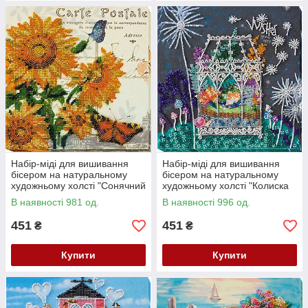
Набір-міді для вишивання
Набір-міді для вишивання
бісером на натуральному
бісером на натуральному
художньому холсті "Сонячний
художньому холсті "Колиска
настрій" Абрис Арт AMB-001
мрiї" Абрис Арт AMB-012
В наявності 981 од.
В наявності 996 од.
451
451
₴
₴
Купити
Купити