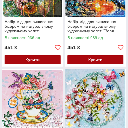
Набір-міді для вишивання
Набір-міді для вишивання
бісером на натуральному
бісером на натуральному
художньому холсті
художньому холсті "Зоря
"Різнокольорові кулі" Абрис
вечірня " Абрис Арт AMB-018
В наявності 966 од.
В наявності 989 од.
Арт AMB-017
451
451
₴
₴
Купити
Купити