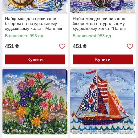
Набір-міді для вишивання
Набір-міді для вишивання
бісером на натуральному
бісером на натуральному
художньому холсті "Манливі
художньому холсті "На дні
далі" Абрис Арт AMB-007
морському" Абрис Арт AMB-
В наявності 993 од.
В наявності 983 од.
008
451
451
₴
₴
Купити
Купити