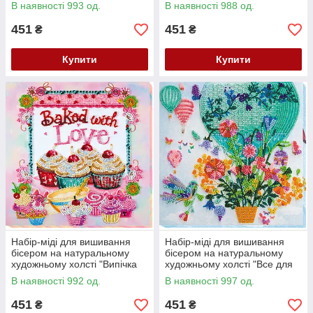
Мустанг 1967" Абрис Арт
та океани" Абрис Арт AMB-
В наявності 993 од.
В наявності 988 од.
AMB-011
002
451
451
₴
₴
Купити
Купити
Набір-міді для вишивання
Набір-міді для вишивання
бісером на натуральному
бісером на натуральному
художньому холсті "Випічка
художньому холсті "Все для
від серця" Абрис Арт AMB-
тебе" Абрис Арт AMB-005
В наявності 992 од.
В наявності 997 од.
003
451
451
₴
₴