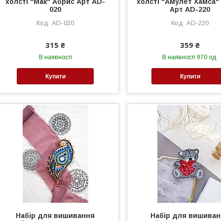
холсті "Мак" Абрис Арт AD-
холсті "Амулет Хамса"
020
Арт AD-220
AD-020
AD-220
315 ₴
359 ₴
В наявності
В наявності 970 од.
Купити
Купити
Набір для вишивання
Набір для вишива