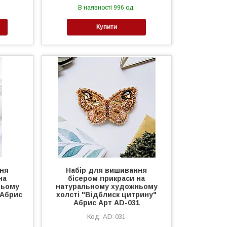
В наявності 996 од.
Купити
ння
Набір для вишивання
на
бісером прикраси на
ньому
натуральному художньому
 Абрис
холсті "Відблиск цитрину"
Абрис Арт AD-031
AD-031