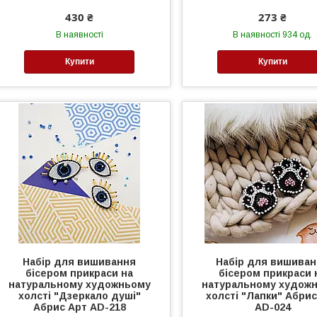
430 ₴
273 ₴
В наявності
В наявності 934 од.
Купити
Купити
Набір для вишивання
Набір для вишива
бісером прикраси на
бісером прикраси 
натуральному художньому
натуральному худож
холсті "Дзеркало душі"
холсті "Лапки" Абри
Абрис Арт AD-218
AD-024