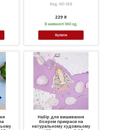
AD-019
229 ₴
В наявності 960 од.
Купити
ння
Набір для вишивання
на
бісером прикраси на
ньому
натуральному художньому