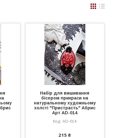
ння
Набір для вишивання
на
бісером прикраси на
ньому
натуральному художньому
Абрис
холсті "Пристрасть" Абрис
Арт AD-014
AD-014
215 ₴