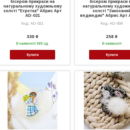
бісером прикраси на
бісером прикраси 
натуральному художньому
натуральному худож
холсті "Егретка" Абрис Арт
холсті "Закохани
AD-021
ведмедик" Абрис Арт 
AD-021
AD-056
330 ₴
258 ₴
В наявності 989 од.
В наявності
Купити
Купити