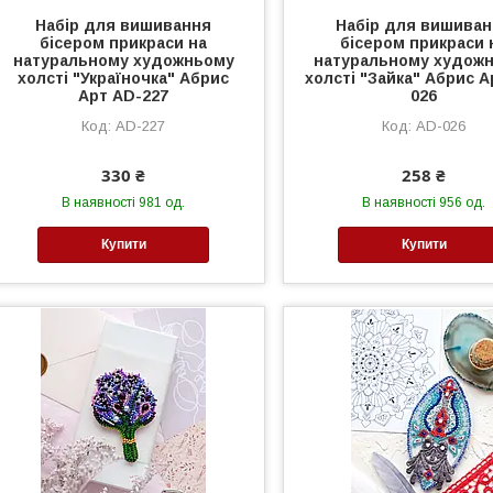
Набір для вишивання
Набір для вишива
бісером прикраси на
бісером прикраси 
натуральному художньому
натуральному худож
холсті "Україночка" Абрис
холсті "Зайка" Абрис А
Арт AD-227
026
AD-227
AD-026
330 ₴
258 ₴
В наявності 981 од.
В наявності 956 од.
Купити
Купити