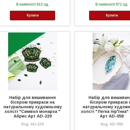
В наявності 813 од.
В наявності 972 од.
Купити
Купити
Набір для вишивання
Набір для вишива
бісером прикраси на
бісером прикраси 
натуральному художньому
натуральному худож
холсті "Символ монарха "
холсті "Легка пір'їнка"
Абрис Арт AD-229
Арт AD-058
AD-229
AD-058