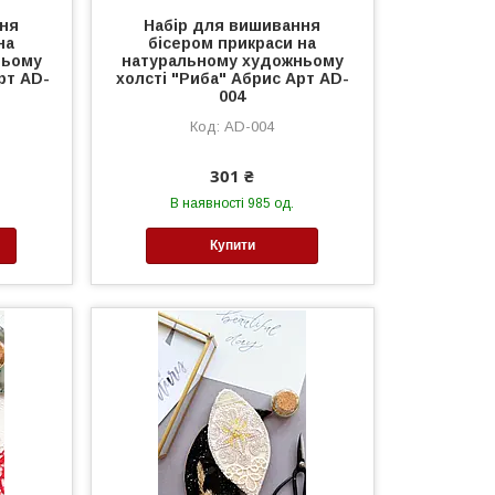
ння
Набір для вишивання
на
бісером прикраси на
ньому
натуральному художньому
рт AD-
холсті "Риба" Абрис Арт AD-
004
AD-004
301 ₴
В наявності 985 од.
Купити