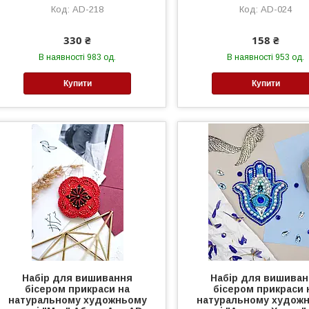
AD-218
AD-024
330 ₴
158 ₴
В наявності 983 од.
В наявності 953 од.
Купити
Купити
Набір для вишивання
Набір для вишива
бісером прикраси на
бісером прикраси 
натуральному художньому
натуральному худож