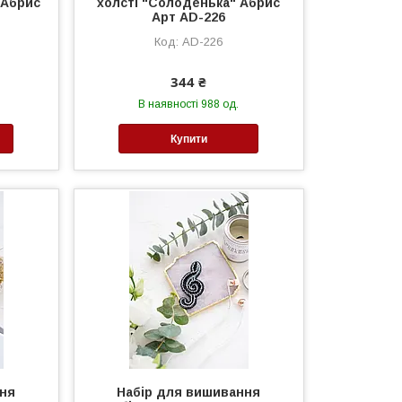
 Абрис
холсті "Солоденька" Абрис
Арт AD-226
AD-226
344 ₴
В наявності 988 од.
Купити
ння
Набір для вишивання