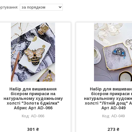
Набір для вишивання
Набір для вишива
бісером прикраси на
бісером прикраси 
натуральному художньому
натуральному худож
холсті "Золота бджілка"
холсті "Літній дощ" 
Абрис Арт AD-066
Арт AD-049
AD-066
AD-049
301 ₴
273 ₴