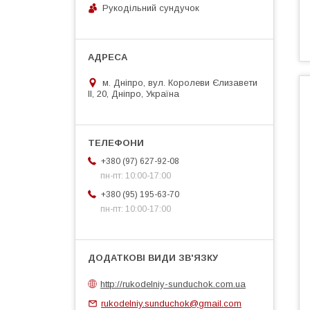
Рукодільний сундучок
м. Дніпро, вул. Королеви Єлизавети
ІІ, 20, Дніпро, Україна
+380 (97) 627-92-08
пн-пт: 10:00-17:00
+380 (95) 195-63-70
пн-пт: 10:00-17:00
http://rukodelniy-sunduchok.com.ua
rukodelniy.sunduchok@gmail.com