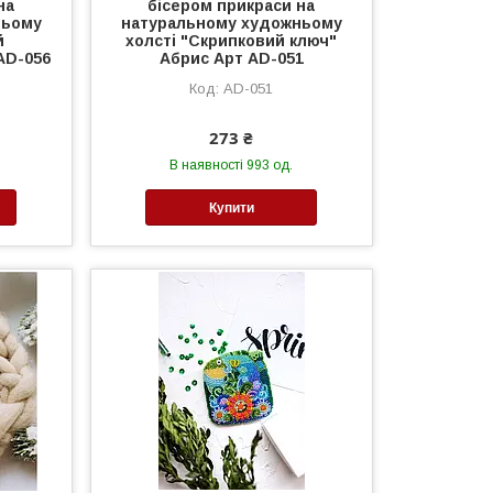
на
бісером прикраси на
ньому
натуральному художньому
й
холсті "Скрипковий ключ"
AD-056
Абрис Арт AD-051
AD-051
273 ₴
В наявності 993 од.
Купити