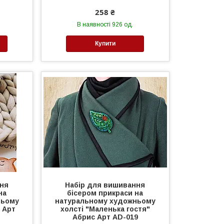
258 ₴
В наявності 926 од.
Купити
ння
Набір для вишивання
на
бісером прикраси на
ньому
натуральному художньому
с Арт
холсті "Маленька гостя"
Абрис Арт AD-019