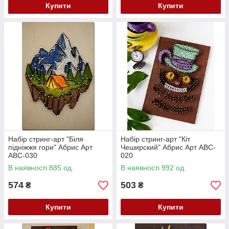
Купити
Купити
Набір стринг-арт "Біля
Набір стринг-арт "Кіт
підніжжя гори" Абрис Арт
Чеширский" Абрис Арт ABC-
ABC-030
020
В наявності 885 од.
В наявності 992 од.
574
503
₴
₴
Купити
Купити