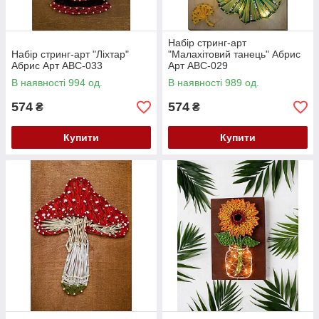
Набір стринг-арт
Набір стринг-арт "Ліхтар"
"Малахітовий танець" Абрис
Абрис Арт ABC-033
Арт ABC-029
В наявності 994 од.
В наявності 989 од.
574
574
₴
₴
Купити
Купити