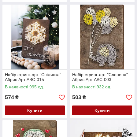
Набір стринг-арт "Сніжинка"
Набір стринг-арт "Слоненя"
Абрис Арт ABC-015
Абрис Арт ABC-003
В наявності 995 од.
В наявності 932 од.
574
503
₴
₴
Купити
Купити