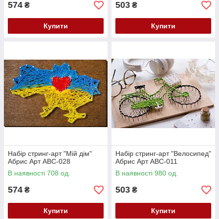
574
503
₴
₴
Купити
Купити
Набір стринг-арт "Мій дім"
Набір стринг-арт "Велосипед"
Абрис Арт ABC-028
Абрис Арт ABC-011
В наявності 708 од.
В наявності 980 од.
574
503
₴
₴
Купити
Купити