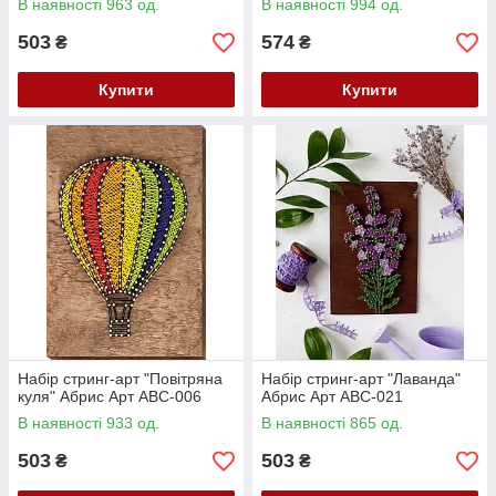
В наявності 963 од.
В наявності 994 од.
503
574
₴
₴
Купити
Купити
Набір стринг-арт "Повітряна
Набір стринг-арт "Лаванда"
куля" Абрис Арт ABC-006
Абрис Арт ABC-021
В наявності 933 од.
В наявності 865 од.
503
503
₴
₴