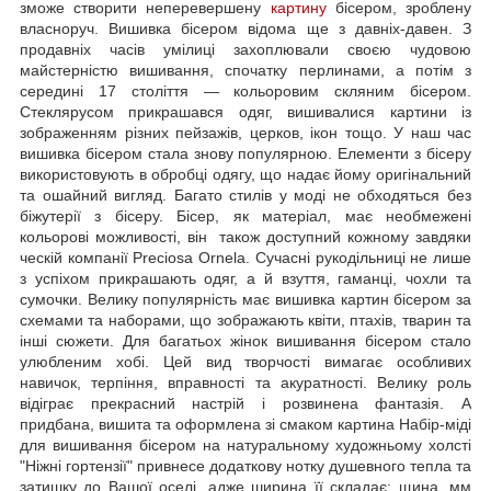
зможе створити неперевершену
картину
бісером, зроблену
власноруч. Вишивка бісером відома ще з давніх-давен. З
продавніх часів умілиці захоплювали своєю чудовою
майстерністю вишивання, спочатку перлинами, а потім з
середині 17 століття — кольоровим скляним бісером.
Стеклярусом прикрашався одяг, вишивалися картини із
зображенням різних пейзажів, церков, ікон тощо. У наш час
вишивка бісером стала знову популярною. Елементи з бісеру
використовують в обробці одягу, що надає йому оригінальний
та ошайний вигляд. Багато стилів у моді не обходяться без
біжутерії з бісеру. Бісер, як матеріал, має необмежені
кольорові можливості, він також доступний кожному завдяки
ческій компанії Preciosa Ornela. Сучасні рукодільниці не лише
з успіхом прикрашають одяг, а й взуття, гаманці, чохли та
сумочки. Велику популярність має вишивка картин бісером за
схемами та наборами, що зображають квіти, птахів, тварин та
інші сюжети. Для багатьох жінок вишивання бісером стало
улюбленим хобі. Цей вид творчості вимагає особливих
навичок, терпіння, вправності та акуратності. Велику роль
відіграє прекрасний настрій і розвинена фантазія. А
придбана, вишита та оформлена зі смаком картина Набір-міді
для вишивання бісером на натуральному художньому холсті
"Ніжні гортензії" привнесе додаткову нотку душевного тепла та
затишку до Вашої оселі, адже ширина її складає: щина, мм