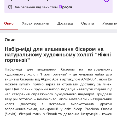
Замовлення під захистом
Опис
Характеристики
Доставка
Оплата
Умови п
Опис
Набір-міді для вишивання бісером на
натуральному художньому холсті "Ніжні
гортензії"
Набір-міді для вишивання бісером на натуральному
художньому холсті "Ніжні гортензії" - це чудовий набір для
вишивки бісером від Абрис Арт з артикулом AMB-004, який Ви
можете купити прямо зараз та отримати доставку за лічені
дні! Цей повний зручний набор подарує незабутні години під
час створення справжнього рукодільного шедевру! Придбати
таку річ готовою – неможливо! Якісні матеріали - натуральний
холст (полотно) з яскравим високоточним друком
зображення-схеми, найкращій у світі бісер Preciosa Ornela
(Чехія), бісерні голки з Японії та детальна інструкція - кожен