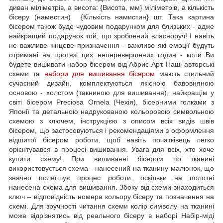
диван міліметрів, а висота: {Висота, мм} міліметрів, а кількість
бісеру (наместин) {Кількість намистин} шт. Така картина
бісером також буде чудовим подарунком для близьких - адже
найкращий подарунок той, що зроблений власноруч! І навіть
не важливе кінцеве призначення - важливо які емоції будуть
отримані на протязі цих неперевершених годин - коли Ви
будете вишивати набор бісером від Абрис Арт. Наші авторські
схеми та
набори для вишивання бісером
мають стильний
сучасний дизайн, комплектуються якісною бавовняною
основою - холстом (такниною для вишивання), найкращім у
світі бісером Preciosa Ornela (Чехія), бісерними голками з
Японії та детальною надрукованою кольоровою символьною
схемою з ключем, інструкцією з описом всіх видів швів
бісером, що застосовуються і рекомендаціями з оформлення
відшитої бісером роботи, щоб навіть початківець легко
орієнтувався в процесі вишивання. Увага для всіх, хто хоче
купити схему! При вишиванні бісером по тканині
використовується схема - нанесений на тканину малюнок, що
значно полегшує процес роботи, оскільки на полотні
нанесена схема для вишивання. Збоку від схеми знаходиться
ключ – відповідність номера кольору бісеру та позначення на
схемі. Для зручності читання схеми колір символу на тканині
може відрізнятись від реального бісеру в наборі Набір-міді