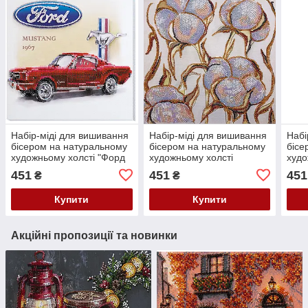
Набір-міді для вишивання
Набір-міді для вишивання
Набі
бісером на натуральному
бісером на натуральному
бісе
художньому холсті "Форд
художньому холсті
худо
Мустанг 1967" Абрис Арт
"Ніжний дотик" Абрис Арт
"Ніж
451
451
451
₴
₴
AMB-011
AMB-090
AMB
Купити
Купити
Акційні пропозиції та новинки