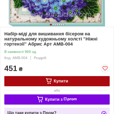
Набір-міді для вишивання бісером на
натуральному художньому холсті "Ніжні
гортензії" Абрис Арт AMB-004
В наявності 969 од.
Код: AMB-004
Роздріб
451
₴
Купити
або
Купити з
Що таке купити з Пром?