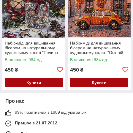
Набір-міді для вишивання
Набір-міді для вишивання
бісером на натуральному
бісером на натуральному
художньому холсті "Печиво
художньому холсті "Осінній
для Санти" Абрис Арт AMB-
квартал" Абрис Арт AMB-147
В наявності 984 од.
В наявності 984 од.
148
450
450
₴
₴
Купити
Купити
Про нас
99% позитивних з 1989 відгуків за рік
Працює з 21.07.2012