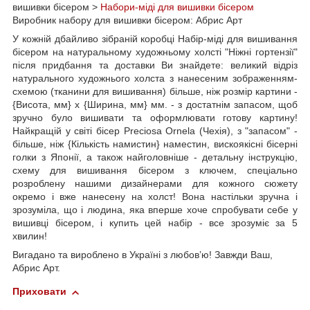
вишивки бісером >
Набори-міді для вишивки бісером
Виробник набору для вишивки бісером: Абрис Арт
У кожній дбайливо зібраній коробці Набір-міді для вишивання
бісером на натуральному художньому холсті "Ніжні гортензії"
після придбання та доставки Ви знайдете: великий відріз
натурального художнього холста з нанесеним зображенням-
схемою (тканини для вишивання) більше, ніж розмір картини -
{Висота, мм} х {Ширина, мм} мм. - з достатнім запасом, щоб
зручно було вишивати та оформлювати готову картину!
Найкращій у світі бісер Preciosa Ornela (Чехія), з "запасом" -
більше, ніж {Кількість намистин} наместин, вискоякісні бісерні
голки з Японії, а також найголовніше - детальну інструкцію,
схему для вишивання бісером з ключем, спеціально
розроблену нашими дизайнерами для кожного сюжету
окремо і вже нанесену на холст! Вона настільки зручна і
зрозуміла, що і людина, яка вперше хоче спробувати себе у
вишивці бісером, і купить цей набір - все зрозуміє за 5
хвилин!
Вигадано та вироблено в Україні з любов’ю! Завжди Ваш,
Абрис Арт.
Приховати