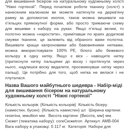
для вишивання бісером на натуральному художньому холсті
"Ніжні гортензії". Перед початком роботи тканину (холст) з
нанесеним малюнком ви можете натягнути на дерев'яну
рамку за допомогою кнопок, також можна вишивати на
п'яльцях прямокутної форми, або просто тримаючи схему
для вишивки з набору на руках. Якщо п'яльці великі, то
полотно можна «наростити», примітавши по краях додаткові
смужки тканини, це залежить від обраного вами полотна.
Вишивати краще капроновими або бавовняними нитками,
можна використовувати 100% РЕ, білого або бежевого
кольору в одну нитку. Якщо є віск - навощите нитку
(притиснути нитку пальцями до воску і протягнути через
нього, надлишок воску видалити, просмикнувши нитку через
пальці). Це потрібно для того, щоб нитка не вилася і не
плуталася.
Назва Вашого майбутнього шедевра - Набір-міді
для вишивання бісером на натуральному
художньому холсті "Ніжні гортензії"
Кількість кольорів: {Кількість кольорів} Кількість бісеру
(наместин, бусин): {Кількість намистин} шт. Ширина картини:
reseriна, ммultion мм. Висота картини: {Висота, мм} мм.
Сюжет (тематика набору): coreСюжеtron Артикул: AMB-004
Вага набору в упаковці: 0.117 кг. Категорія: Набори для