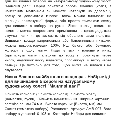
для вишивання бісером на натуральному художньому холсті
"Манливі далі". Перед початком роботи тканину (холст) з
нанесеним малюнком ви можете натягнути на дерев'яну
рамку за допомогою кнопок, також можна вишивати на
п'яльцях прямокутної форми, або просто тримаючи схему
для вишивки з набору на руках. Якщо п'яльці великі, то
полотно можна «наростити», примітавши по краях додаткові
смужки тканини, це залежить від обраного вами полотна.
Вишивати краще капроновими або бавовняними нитками,
можна використовувати 100% РЕ, білого або бежевого
кольору в одну нитку. Якщо є віск - навощите нитку
(притиснути нитку пальцями до воску і протягнути через
нього, надлишок воску видалити, просмикнувши нитку через
пальці). Це потрібно для того, щоб нитка не вилася і не
плуталася.
Назва Вашого майбутнього шедевра - Набір-міді
для вишивання бісером на натуральному
художньому холсті "Манливі далі"
Кількість кольорів: {Кількість кольорів} Кількість бісеру
(наместин, бусин): {Кількість намистин} шт. Ширина картини:
carenishina, мм 74 мм. Висота картини: {Висота, мм} мм.
Сюжет (тематика набору): Prosunetro Артикул: AMB-007 Вага
набору в упаковці: 0.108 кг. Категорія: Набори для вишивки