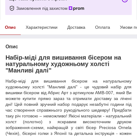
Замовлення під захистом
Опис
Характеристики
Доставка
Оплата
Умови п
Опис
Набір-міді для вишивання бісером на
натуральному художньому холсті
"Манливі далі"
Набір-міді для вишивання бісером на натуральному
художньому холсті "Манливі далі" - це чудовий набір для
вишивки бісером від Абрис Арт з артикулом AMB-007, який Ви
можете купити прямо зараз та отримати доставку за лічені
дні! Цей повний зручний набор подарує незабутні години під
час створення справжнього рукодільного шедевру! Придбати
таку річ готовою – неможливо! Якісні матеріали - натуральний
холст (полотно) з яскравим високоточним друком
зображення-схеми, найкращій у світі бісер Preciosa Ornela
(Чехія), бісерні голки з Японії та детальна інструкція - кожен