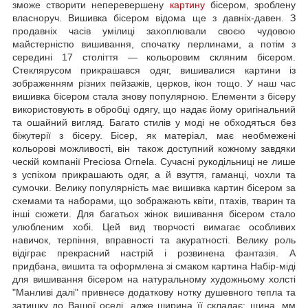
зможе створити неперевершену
картину
бісером, зроблену
власноруч. Вишивка бісером відома ще з давніх-давен. З
продавніх часів умілиці захоплювали своєю чудовою
майстерністю вишивання, спочатку перлинами, а потім з
середині 17 століття — кольоровим скляним бісером.
Стеклярусом прикрашався одяг, вишивалися картини із
зображенням різних пейзажів, церков, ікон тощо. У наш час
вишивка бісером стала знову популярною. Елементи з бісеру
використовують в обробці одягу, що надає йому оригінальний
та ошайний вигляд. Багато стилів у моді не обходяться без
біжутерії з бісеру. Бісер, як матеріал, має необмежені
кольорові можливості, він також доступний кожному завдяки
ческій компанії Preciosa Ornela. Сучасні рукодільниці не лише
з успіхом прикрашають одяг, а й взуття, гаманці, чохли та
сумочки. Велику популярність має вишивка картин бісером за
схемами та наборами, що зображають квіти, птахів, тварин та
інші сюжети. Для багатьох жінок вишивання бісером стало
улюбленим хобі. Цей вид творчості вимагає особливих
навичок, терпіння, вправності та акуратності. Велику роль
відіграє прекрасний настрій і розвинена фантазія. А
придбана, вишита та оформлена зі смаком картина Набір-міді
для вишивання бісером на натуральному художньому холсті
"Манливі далі" привнесе додаткову нотку душевного тепла та
затишку до Вашої оселі, адже ширина її складає: щина, мм