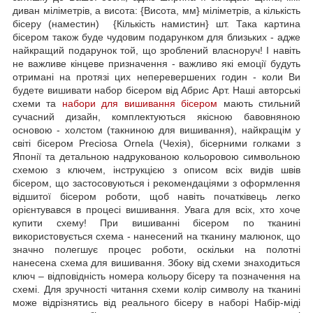
диван міліметрів, а висота: {Висота, мм} міліметрів, а кількість
бісеру (наместин) {Кількість намистин} шт. Така картина
бісером також буде чудовим подарунком для близьких - адже
найкращий подарунок той, що зроблений власноруч! І навіть
не важливе кінцеве призначення - важливо які емоції будуть
отримані на протязі цих неперевершених годин - коли Ви
будете вишивати набор бісером від Абрис Арт. Наші авторські
схеми та
набори для вишивання бісером
мають стильний
сучасний дизайн, комплектуються якісною бавовняною
основою - холстом (такниною для вишивання), найкращім у
світі бісером Preciosa Ornela (Чехія), бісерними голками з
Японії та детальною надрукованою кольоровою символьною
схемою з ключем, інструкцією з описом всіх видів швів
бісером, що застосовуються і рекомендаціями з оформлення
відшитої бісером роботи, щоб навіть початківець легко
орієнтувався в процесі вишивання. Увага для всіх, хто хоче
купити схему! При вишиванні бісером по тканині
використовується схема - нанесений на тканину малюнок, що
значно полегшує процес роботи, оскільки на полотні
нанесена схема для вишивання. Збоку від схеми знаходиться
ключ – відповідність номера кольору бісеру та позначення на
схемі. Для зручності читання схеми колір символу на тканині
може відрізнятись від реального бісеру в наборі Набір-міді