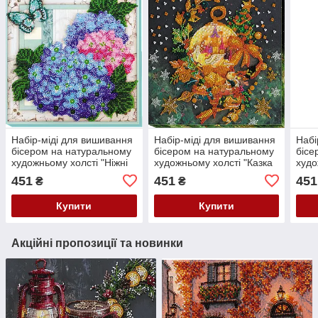
Набір-міді для вишивання
Набір-міді для вишивання
Набі
бісером на натуральному
бісером на натуральному
бісе
художньому холсті "Ніжні
художньому холсті "Казка
худо
гортензії" Абрис Арт AMB-
оживає" Абрис Арт AMB-
"Сон
451
451
451
₴
₴
004
006
Арт
Купити
Купити
Акційні пропозиції та новинки