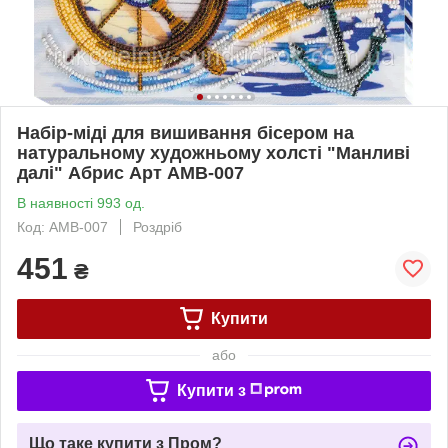
Набір-міді для вишивання бісером на
натуральному художньому холсті "Манливі
далі" Абрис Арт AMB-007
В наявності 993 од.
Код: AMB-007
Роздріб
451
₴
Купити
або
Купити з
Що таке купити з Пром?