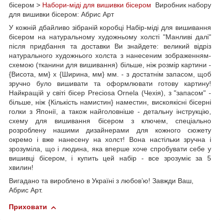
бісером >
Набори-міді для вишивки бісером
Виробник набору
для вишивки бісером: Абрис Арт
У кожній дбайливо зібраній коробці Набір-міді для вишивання
бісером на натуральному художньому холсті "Манливі далі"
після придбання та доставки Ви знайдете: великий відріз
натурального художнього холста з нанесеним зображенням-
схемою (тканини для вишивання) більше, ніж розмір картини -
{Висота, мм} х {Ширина, мм} мм. - з достатнім запасом, щоб
зручно було вишивати та оформлювати готову картину!
Найкращій у світі бісер Preciosa Ornela (Чехія), з "запасом" -
більше, ніж {Кількість намистин} наместин, вискоякісні бісерні
голки з Японії, а також найголовніше - детальну інструкцію,
схему для вишивання бісером з ключем, спеціально
розроблену нашими дизайнерами для кожного сюжету
окремо і вже нанесену на холст! Вона настільки зручна і
зрозуміла, що і людина, яка вперше хоче спробувати себе у
вишивці бісером, і купить цей набір - все зрозуміє за 5
хвилин!
Вигадано та вироблено в Україні з любов’ю! Завжди Ваш,
Абрис Арт.
Приховати