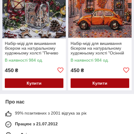
Набір-міді для вишивання
Набір-міді для вишивання
бісером на натуральному
бісером на натуральному
художньому холсті "Печиво
художньому холсті "Осінній
для Санти" Абрис Арт AMB-
квартал" Абрис Арт AMB-147
В наявності 984 од.
В наявності 984 од.
148
450
450
₴
₴
Купити
Купити
Про нас
99% позитивних з 2001 відгука за рік
Працює з 21.07.2012