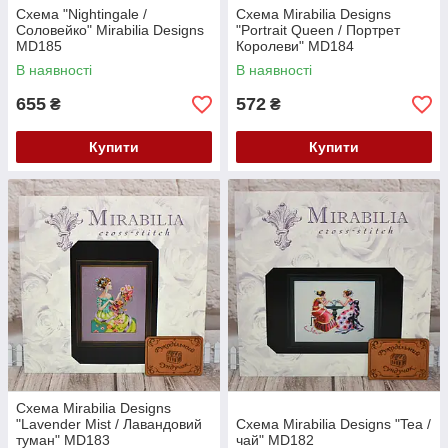
Схема "Nightingale /
Схема Mirabilia Designs
Соловейко" Mirabilia Designs
"Portrait Queen / Портрет
MD185
Королеви" MD184
В наявності
В наявності
655
572
₴
₴
Купити
Купити
Схема Mirabilia Designs
"Lavender Mist / Лавандовий
Схема Mirabilia Designs "Tea /
туман" MD183
чай" MD182