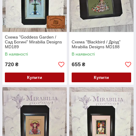
Схема "Goddess Garden /
Сад Богині" Mirabilia Designs
Схема "Blackbird / Дрізд"
MD189
Mirabilia Designs MD188
В наявності
В наявності
720
655
₴
₴
Купити
Купити