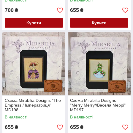
В наявності
В наявності
700
655
₴
₴
Купити
Купити
Схема Mirabilia Designs "The
Схема Mirabilia Designs
Empress / Імператриця"
"Merry Merry//Весела Меррі"
MD198
MD197
В наявності
В наявності
655
655
₴
₴