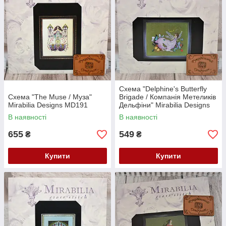
Схема "Delphine's Butterfly
Схема "The Muse / Муза"
Brigade / Компанія Метеликів
Mirabilia Designs MD191
Дельфіни" Mirabilia Designs
MD190
В наявності
В наявності
655
549
₴
₴
Купити
Купити