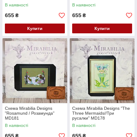
В наявності
В наявності
655
655
₴
₴
Купити
Купити
Схема Mirabilia Designs
Схема Mirabilia Designs "The
"Rosamund / Розамунда"
Three Mermaids//Три
MD181
русалки" MD178
В наявності
В наявності
655
655
₴
₴