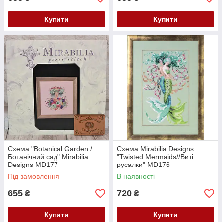
Купити
Купити
Схема "Botanical Garden /
Схема Mirabilia Designs
Ботанічний сад" Mirabilia
"Twisted Mermaids//Виті
Designs MD177
русалки" MD176
Під замовлення
В наявності
655
720
₴
₴
Купити
Купити