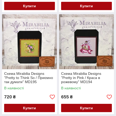
Купити
Купити
Схема Mirabilia Designs
Схема Mirabilia Designs
"Pretty to Think So / Приємно
"Pretty in Pink / Краса в
так думати" MD195
рожевому" MD194
В наявності
В наявності
720
655
₴
₴
Купити
Купити