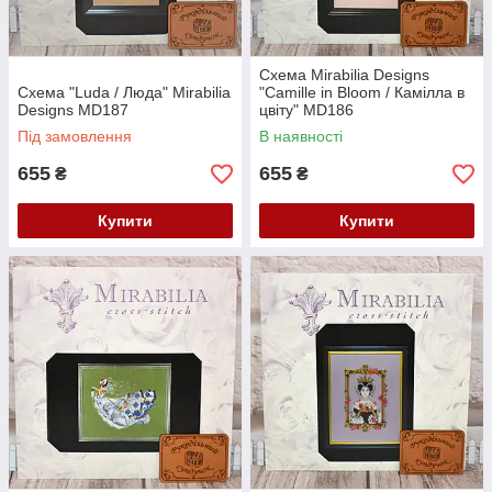
Схема Mirabilia Designs
Схема "Luda / Люда" Mirabilia
"Camille in Bloom / Камілла в
Designs MD187
цвіту" MD186
Під замовлення
В наявності
655
655
₴
₴
Купити
Купити