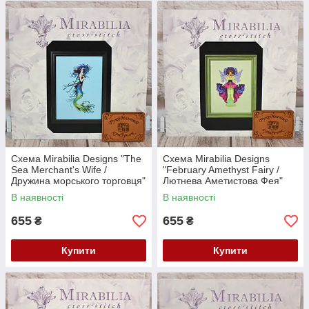
Схема Mirabilia Designs "The
Схема Mirabilia Designs
Sea Merchant's Wife /
"February Amethyst Fairy /
Дружина морського торговця"
Лютнева Аметистова Фея"
MD193
MD192
В наявності
В наявності
655
655
₴
₴
Купити
Купити