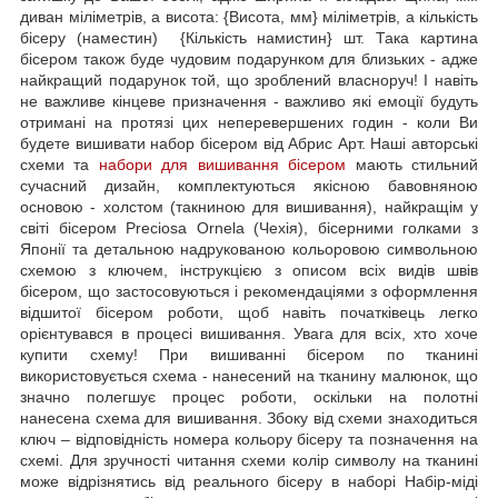
диван міліметрів, а висота: {Висота, мм} міліметрів, а кількість
бісеру (наместин) {Кількість намистин} шт. Така картина
бісером також буде чудовим подарунком для близьких - адже
найкращий подарунок той, що зроблений власноруч! І навіть
не важливе кінцеве призначення - важливо які емоції будуть
отримані на протязі цих неперевершених годин - коли Ви
будете вишивати набор бісером від Абрис Арт. Наші авторські
схеми та
набори для вишивання бісером
мають стильний
сучасний дизайн, комплектуються якісною бавовняною
основою - холстом (такниною для вишивання), найкращім у
світі бісером Preciosa Ornela (Чехія), бісерними голками з
Японії та детальною надрукованою кольоровою символьною
схемою з ключем, інструкцією з описом всіх видів швів
бісером, що застосовуються і рекомендаціями з оформлення
відшитої бісером роботи, щоб навіть початківець легко
орієнтувався в процесі вишивання. Увага для всіх, хто хоче
купити схему! При вишиванні бісером по тканині
використовується схема - нанесений на тканину малюнок, що
значно полегшує процес роботи, оскільки на полотні
нанесена схема для вишивання. Збоку від схеми знаходиться
ключ – відповідність номера кольору бісеру та позначення на
схемі. Для зручності читання схеми колір символу на тканині
може відрізнятись від реального бісеру в наборі Набір-міді