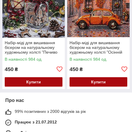
Набір-міді для вишивання
Набір-міді для вишивання
бісером на натуральному
бісером на натуральному
художньому холсті "Печиво
художньому холсті "Осінній
для Санти" Абрис Арт AMB-
квартал" Абрис Арт AMB-147
В наявності 984 од.
В наявності 984 од.
148
450
450
₴
₴
Купити
Купити
Про нас
99% позитивних з 2000 відгуків за рік
Працює з 21.07.2012