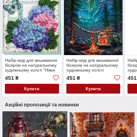
Набір-міді для вишивання
Набір-міді для вишивання
Набі
бісером на натуральному
бісером на натуральному
бісе
художньому холсті "Ніжні
художньому холсті
худо
гортензії" Абрис Арт AMB-
"Кемпінг під зорями"
"Ман
451
451
451
₴
₴
004
Абрис Арт AMB-118
AMB
Купити
Купити
Акційні пропозиції та новинки