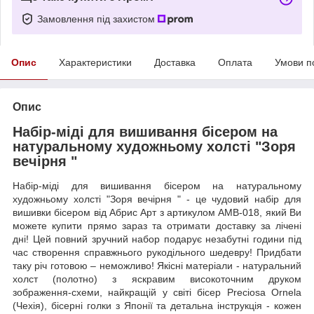
Замовлення під захистом
Опис
Характеристики
Доставка
Оплата
Умови п
Опис
Набір-міді для вишивання бісером на
натуральному художньому холсті "Зоря
вечірня "
Набір-міді для вишивання бісером на натуральному
художньому холсті "Зоря вечірня " - це чудовий набір для
вишивки бісером від Абрис Арт з артикулом AMB-018, який Ви
можете купити прямо зараз та отримати доставку за лічені
дні! Цей повний зручний набор подарує незабутні години під
час створення справжнього рукодільного шедевру! Придбати
таку річ готовою – неможливо! Якісні матеріали - натуральний
холст (полотно) з яскравим високоточним друком
зображення-схеми, найкращій у світі бісер Preciosa Ornela
(Чехія), бісерні голки з Японії та детальна інструкція - кожен