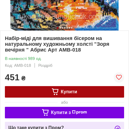
Набір-міді для вишивання бісером на
натуральному художньому холсті "Зоря
вечірня " Абрис Арт AMB-018
В наявності 989 од.
Код: AMB-018
Роздріб
451
₴
Купити
або
Купити з
Що таке купити з Пром?