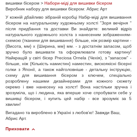
вишивки бісером >
Набори-міді для вишивки бісером
Виробник набору для вишивки бісером: Абрис Арт
У кожній дбайливо зібраній коробці Набір-міді для вишивання
бісером на натуральному художньому холсті "Зоря вечірня "
після придбання та доставки Ви знайдете: великий відріз
натурального художнього холста з нанесеним зображенням-
схемою (тканини для вишивання) більше, ніж розмір картини -
{Висота, мм} х {Ширина, мм} мм. - з достатнім запасом, щоб
зручно було вишивати та оформлювати готову картину!
Найкращій у світі бісер Preciosa Ornela (Чехія), з "запасом" -
більше, ніж {Кількість намистин} наместин, вискоякісні бісерні
голки з Японії, а також найголовніше - детальну інструкцію,
схему для вишивання бісером з ключем, спеціально
розроблену нашими дизайнерами для кожного сюжету
окремо і вже нанесену на холст! Вона настільки зручна і
зрозуміла, що і людина, яка вперше хоче спробувати себе у
вишивці бісером, і купить цей набір - все зрозуміє за 5
хвилин!
Вигадано та вироблено в Україні з любов’ю! Завжди Ваш,
Абрис Арт.
Приховати