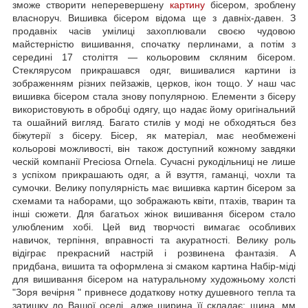
зможе створити неперевершену
картину
бісером, зроблену
власноруч. Вишивка бісером відома ще з давніх-давен. З
продавніх часів умілиці захоплювали своєю чудовою
майстерністю вишивання, спочатку перлинами, а потім з
середині 17 століття — кольоровим скляним бісером.
Стеклярусом прикрашався одяг, вишивалися картини із
зображенням різних пейзажів, церков, ікон тощо. У наш час
вишивка бісером стала знову популярною. Елементи з бісеру
використовують в обробці одягу, що надає йому оригінальний
та ошайний вигляд. Багато стилів у моді не обходяться без
біжутерії з бісеру. Бісер, як матеріал, має необмежені
кольорові можливості, він також доступний кожному завдяки
ческій компанії Preciosa Ornela. Сучасні рукодільниці не лише
з успіхом прикрашають одяг, а й взуття, гаманці, чохли та
сумочки. Велику популярність має вишивка картин бісером за
схемами та наборами, що зображають квіти, птахів, тварин та
інші сюжети. Для багатьох жінок вишивання бісером стало
улюбленим хобі. Цей вид творчості вимагає особливих
навичок, терпіння, вправності та акуратності. Велику роль
відіграє прекрасний настрій і розвинена фантазія. А
придбана, вишита та оформлена зі смаком картина Набір-міді
для вишивання бісером на натуральному художньому холсті
"Зоря вечірня " привнесе додаткову нотку душевного тепла та
затишку до Вашої оселі, адже ширина її складає: щина, мм