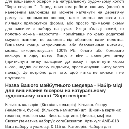
для вишивання бісером на натуральному художньому холсті
"Зоря вечірня ". Перед початком роботи тканину (холст) з
нанесеним малюнком ви можете натягнути на дерев'яну
рамку за допомогою кнопок, також можна вишивати на
п'яльцях прямокутної форми, або просто тримаючи схему
для вишивки з набору на руках. Якщо п'яльці великі, то
полотно можна «наростити», примітавши по краях додаткові
смужки тканини, це залежить від обраного вами полотна.
Вишивати краще капроновими або бавовняними нитками,
можна використовувати 100% РЕ, білого або бежевого
кольору в одну нитку. Якщо є віск - навощите нитку
(притиснути нитку пальцями до воску і протягнути через
нього, надлишок воску видалити, просмикнувши нитку через
пальці). Це потрібно для того, щоб нитка не вилася і не
плуталася.
Назва Вашого майбутнього шедевра - Набір-міді
для вишивання бісером на натуральному
художньому холсті "Зоря вечірня "
Кількість кольорів: {Кількість кольорів} Кількість бісеру
(наместин, бусин): {Кількість намистин} шт. Ширина картини:
reseriна, ммultion мм. Висота картини: {Висота, мм} мм.
Сюжет (тематика набору): coreСюжеtron Артикул: AMB-018
Вага набору в упаковці: 0.115 кг. Категорія: Набори для