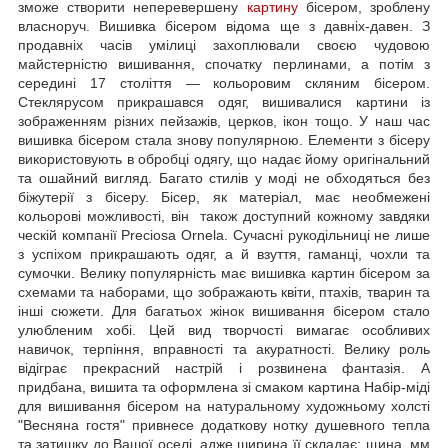
зможе створити неперевершену
картину
бісером, зроблену
власноруч. Вишивка бісером відома ще з давніх-давен. З
продавніх часів умілиці захоплювали своєю чудовою
майстерністю вишивання, спочатку перлинами, а потім з
середині 17 століття — кольоровим скляним бісером.
Стеклярусом прикрашався одяг, вишивалися картини із
зображенням різних пейзажів, церков, ікон тощо. У наш час
вишивка бісером стала знову популярною. Елементи з бісеру
використовують в обробці одягу, що надає йому оригінальний
та ошайний вигляд. Багато стилів у моді не обходяться без
біжутерії з бісеру. Бісер, як матеріал, має необмежені
кольорові можливості, він також доступний кожному завдяки
ческій компанії Preciosa Ornela. Сучасні рукодільниці не лише
з успіхом прикрашають одяг, а й взуття, гаманці, чохли та
сумочки. Велику популярність має вишивка картин бісером за
схемами та наборами, що зображають квіти, птахів, тварин та
інші сюжети. Для багатьох жінок вишивання бісером стало
улюбленим хобі. Цей вид творчості вимагає особливих
навичок, терпіння, вправності та акуратності. Велику роль
відіграє прекрасний настрій і розвинена фантазія. А
придбана, вишита та оформлена зі смаком картина Набір-міді
для вишивання бісером на натуральному художньому холсті
"Весняна гостя" привнесе додаткову нотку душевного тепла
та затишку до Вашої оселі, адже ширина її складає: щина, мм