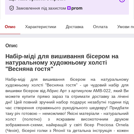
Замовлення під захистом
Опис
Характеристики
Доставка
Оплата
Умови п
Опис
Набір-міді для вишивання бісером на
натуральному художньому холсті
"Весняна гостя"
Набір-міді для вишивання бісером на натуральному
художньому холсті "Весняна гостя" - це чудовий набір для
вишивки бісером від Абрис Арт з артикулом AMB-022, який Ви
можете купити прямо зараз та отримати доставку за лічені
дні! Цей повний зручний набор подарує незабутні години під
час створення справжнього рукодільного шедевру! Придбати
таку річ готовою – неможливо! Якісні матеріали - натуральний
холст (полотно) з яскравим високоточним друком
зображення-схеми, найкращій у світі бісер Preciosa Ornela
(Чехія), бісерні голки з Японії та детальна інструкція - кожен