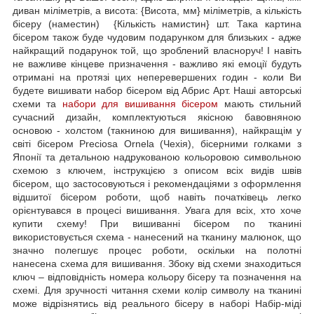
диван міліметрів, а висота: {Висота, мм} міліметрів, а кількість
бісеру (наместин) {Кількість намистин} шт. Така картина
бісером також буде чудовим подарунком для близьких - адже
найкращий подарунок той, що зроблений власноруч! І навіть
не важливе кінцеве призначення - важливо які емоції будуть
отримані на протязі цих неперевершених годин - коли Ви
будете вишивати набор бісером від Абрис Арт. Наші авторські
схеми та
набори для вишивання бісером
мають стильний
сучасний дизайн, комплектуються якісною бавовняною
основою - холстом (такниною для вишивання), найкращім у
світі бісером Preciosa Ornela (Чехія), бісерними голками з
Японії та детальною надрукованою кольоровою символьною
схемою з ключем, інструкцією з описом всіх видів швів
бісером, що застосовуються і рекомендаціями з оформлення
відшитої бісером роботи, щоб навіть початківець легко
орієнтувався в процесі вишивання. Увага для всіх, хто хоче
купити схему! При вишиванні бісером по тканині
використовується схема - нанесений на тканину малюнок, що
значно полегшує процес роботи, оскільки на полотні
нанесена схема для вишивання. Збоку від схеми знаходиться
ключ – відповідність номера кольору бісеру та позначення на
схемі. Для зручності читання схеми колір символу на тканині
може відрізнятись від реального бісеру в наборі Набір-міді