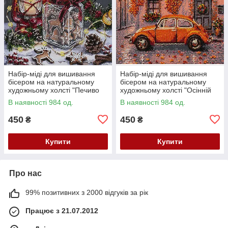
Набір-міді для вишивання
Набір-міді для вишивання
бісером на натуральному
бісером на натуральному
художньому холсті "Печиво
художньому холсті "Осінній
для Санти" Абрис Арт AMB-
квартал" Абрис Арт AMB-147
В наявності 984 од.
В наявності 984 од.
148
450
450
₴
₴
Купити
Купити
Про нас
99% позитивних з 2000 відгуків за рік
Працює з 21.07.2012