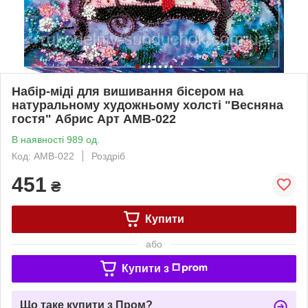
Набір-міді для вишивання бісером на
натуральному художньому холсті "Весняна
гостя" Абрис Арт AMB-022
В наявності 989 од.
Код: AMB-022
Роздріб
451
₴
Купити
або
Купити з
Що таке купити з Пром?