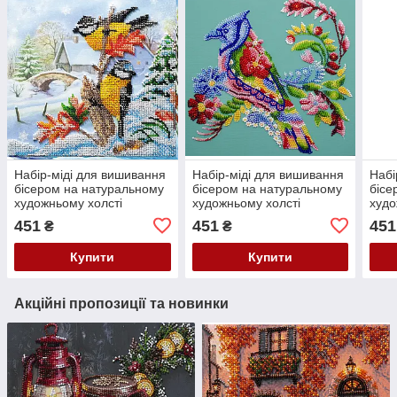
Набір-міді для вишивання
Набір-міді для вишивання
Набі
бісером на натуральному
бісером на натуральному
бісе
художньому холсті
художньому холсті
худо
"Пернаті гості" Абрис Арт
"Весняний птах" Абрис
"Ман
451
451
451
₴
₴
AMB-050
Арт AMB-093
AMB
Купити
Купити
Акційні пропозиції та новинки