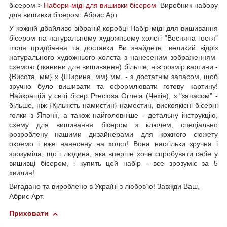
бісером >
Набори-міді для вишивки бісером
Виробник набору
для вишивки бісером: Абрис Арт
У кожній дбайливо зібраній коробці Набір-міді для вишивання
бісером на натуральному художньому холсті "Весняна гостя"
після придбання та доставки Ви знайдете: великий відріз
натурального художнього холста з нанесеним зображенням-
схемою (тканини для вишивання) більше, ніж розмір картини -
{Висота, мм} х {Ширина, мм} мм. - з достатнім запасом, щоб
зручно було вишивати та оформлювати готову картину!
Найкращій у світі бісер Preciosa Ornela (Чехія), з "запасом" -
більше, ніж {Кількість намистин} наместин, вискоякісні бісерні
голки з Японії, а також найголовніше - детальну інструкцію,
схему для вишивання бісером з ключем, спеціально
розроблену нашими дизайнерами для кожного сюжету
окремо і вже нанесену на холст! Вона настільки зручна і
зрозуміла, що і людина, яка вперше хоче спробувати себе у
вишивці бісером, і купить цей набір - все зрозуміє за 5
хвилин!
Вигадано та вироблено в Україні з любов’ю! Завжди Ваш,
Абрис Арт.
Приховати