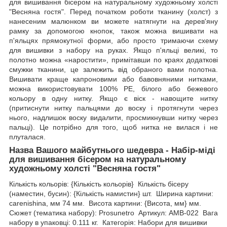
для вишивання бісером на натуральному художньому холсті
"Весняна гостя". Перед початком роботи тканину (холст) з
нанесеним малюнком ви можете натягнути на дерев'яну
рамку за допомогою кнопок, також можна вишивати на
п'яльцях прямокутної форми, або просто тримаючи схему
для вишивки з набору на руках. Якщо п'яльці великі, то
полотно можна «наростити», примітавши по краях додаткові
смужки тканини, це залежить від обраного вами полотна.
Вишивати краще капроновими або бавовняними нитками,
можна використовувати 100% РЕ, білого або бежевого
кольору в одну нитку. Якщо є віск - навощите нитку
(притиснути нитку пальцями до воску і протягнути через
нього, надлишок воску видалити, просмикнувши нитку через
пальці). Це потрібно для того, щоб нитка не вилася і не
плуталася.
Назва Вашого майбутнього шедевра - Набір-міді
для вишивання бісером на натуральному
художньому холсті "Весняна гостя"
Кількість кольорів: {Кількість кольорів} Кількість бісеру
(наместин, бусин): {Кількість намистин} шт. Ширина картини:
carenishina, мм 74 мм. Висота картини: {Висота, мм} мм.
Сюжет (тематика набору): Prosunetro Артикул: AMB-022 Вага
набору в упаковці: 0.111 кг. Категорія: Набори для вишивки