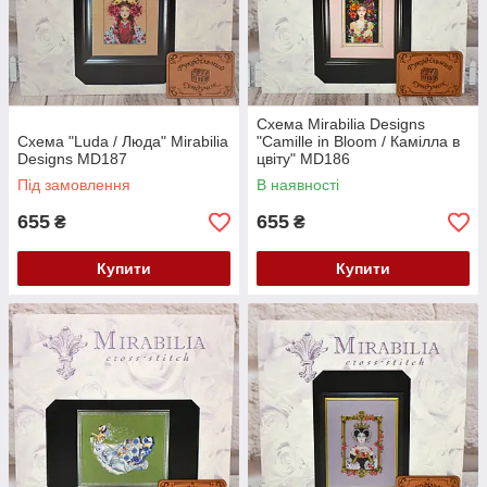
Схема Mirabilia Designs
Схема "Luda / Люда" Mirabilia
"Camille in Bloom / Камілла в
Designs MD187
цвіту" MD186
Під замовлення
В наявності
655
655
₴
₴
Купити
Купити