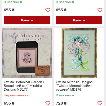
В наявності
В наявності
655
655
₴
₴
Купити
Купити
Схема "Botanical Garden /
Схема Mirabilia Designs
Ботанічний сад" Mirabilia
"Twisted Mermaids//Виті
Designs MD177
русалки" MD176
Під замовлення
В наявності
655
720
₴
₴