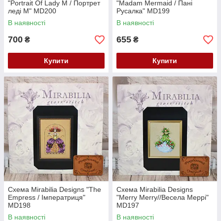
"Portrait Of Lady M / Портрет
"Madam Mermaid / Пані
леді М" MD200
Русалка" MD199
В наявності
В наявності
700
655
₴
₴
Купити
Купити
Схема Mirabilia Designs "The
Схема Mirabilia Designs
Empress / Імператриця"
"Merry Merry//Весела Меррі"
MD198
MD197
В наявності
В наявності