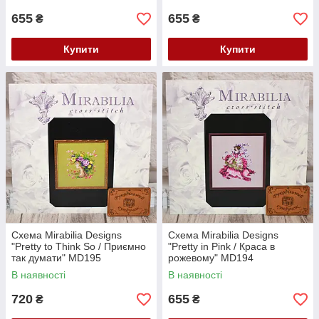
655
655
₴
₴
Купити
Купити
Схема Mirabilia Designs
Схема Mirabilia Designs
"Pretty to Think So / Приємно
"Pretty in Pink / Краса в
так думати" MD195
рожевому" MD194
В наявності
В наявності
720
655
₴
₴