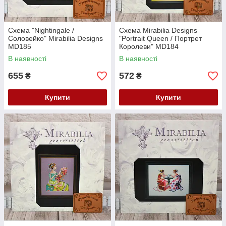
Схема "Nightingale /
Схема Mirabilia Designs
Соловейко" Mirabilia Designs
"Portrait Queen / Портрет
MD185
Королеви" MD184
В наявності
В наявності
655
572
₴
₴
Купити
Купити