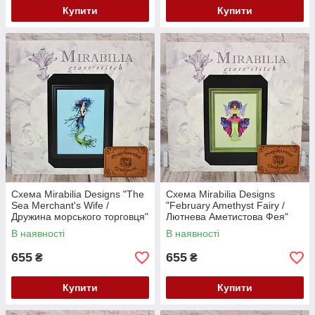
Купити
Купити
Схема Mirabilia Designs "The
Схема Mirabilia Designs
Sea Merchant's Wife /
"February Amethyst Fairy /
Дружина морського торговця"
Лютнева Аметистова Фея"
MD193
MD192
В наявності
В наявності
655
655
₴
₴
Купити
Купити