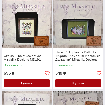
Схема "Delphine's Butterfly
Схема "The Muse / Муза"
Brigade / Компанія Метеликів
Mirabilia Designs MD191
Дельфіни" Mirabilia Designs
MD190
В наявності
В наявності
655
549
₴
₴
Купити
Купити