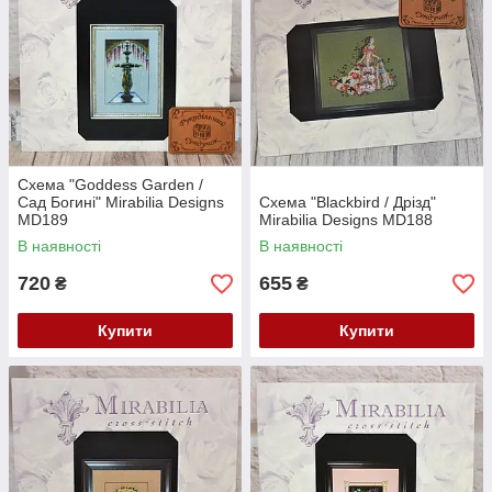
Схема "Goddess Garden /
Сад Богині" Mirabilia Designs
Схема "Blackbird / Дрізд"
MD189
Mirabilia Designs MD188
В наявності
В наявності
720
655
₴
₴
Купити
Купити