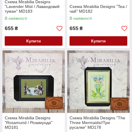
Схема Mirabilia Designs
"Lavender Mist / Лавандовий
Схема Mirabilia Designs "Tea /
туман" MD183
чай" MD182
В наявності
В наявності
655
655
₴
₴
Купити
Купити
Схема Mirabilia Designs
Схема Mirabilia Designs "The
"Rosamund / Розамунда"
Three Mermaids//Три
MD181
русалки" MD178