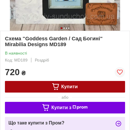
Схема "Goddess Garden / Сад Богині"
Mirabilia Designs MD189
В наявності
Код: MD189
Роздріб
720
₴
Купити
або
Купити з
Що таке купити з Пром?