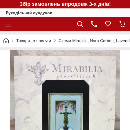
Збір замовлень впродовж 3-х днів!
Рукодільний сундучок
Товари та послуги
Схеми Mirabilia, Nora Corbett, Laven