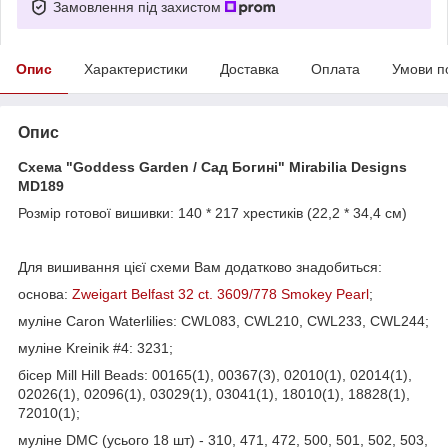
Замовлення під захистом
Опис
Характеристики
Доставка
Оплата
Умови п
Опис
Схема "Goddess Garden / Сад Богині" Mirabilia Designs
MD189
Розмір готової вишивки: 140 * 217 хрестиків (22,2 * 34,4 см)
Для вишивання цієї схеми Вам додатково знадобиться:
основа:
Zweigart Belfast 32 ct. 3609/778 Smokey Pearl
;
муліне Caron Waterlilies: CWL083, CWL210, CWL233, CWL244;
муліне Kreinik #4: 3231;
бісер Mill Hill Beads: 00165(1), 00367(3), 02010(1), 02014(1),
02026(1), 02096(1), 03029(1), 03041(1), 18010(1), 18828(1),
72010(1);
муліне DMC (усього 18 шт) - 310, 471, 472, 500, 501, 502, 503,