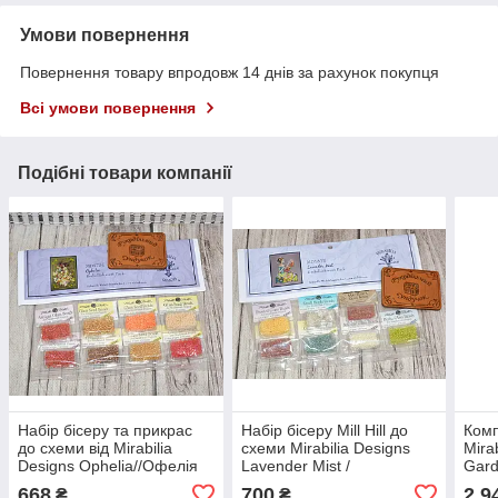
Умови повернення
Повернення товару впродовж 14 днів за рахунок покупця
Всі умови повернення
Подібні товари компанії
Набір бісеру та прикрас
Набір бісеру Mill Hill до
Комп
до схеми від Mirabilia
схеми Mirabilia Designs
Mira
Designs Ophelia//Офелія
Lavender Mist /
Gard
MD175E
Лавандовий туман
MD1
668
700
2 9
₴
₴