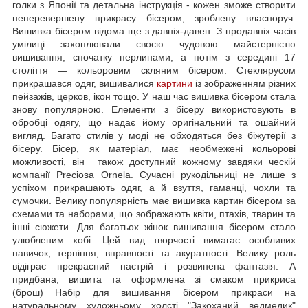
голки з Японії та детальна інструкція - кожен зможе створити
неперевершену прикрасу бісером, зроблену власноруч.
Вишивка бісером відома ще з давніх-давен. З продавніх часів
умілиці захоплювали своєю чудовою майстерністю
вишивання, спочатку перлинами, а потім з середині 17
століття — кольоровим скляним бісером. Стеклярусом
прикрашався одяг, вишивалися
картини
із зображенням різних
пейзажів, церков, ікон тощо. У наш час вишивка бісером стала
знову популярною. Елементи з бісеру використовують в
обробці одягу, що надає йому оригінальний та ошайний
вигляд. Багато стилів у моді не обходяться без біжутерії з
бісеру. Бісер, як матеріал, має необмежені кольорові
можливості, він також доступний кожному завдяки ческій
компанії Preciosa Ornela. Сучасні рукодільниці не лише з
успіхом прикрашають одяг, а й взуття, гаманці, чохли та
сумочки. Велику популярність має вишивка картин бісером за
схемами та наборами, що зображають квіти, птахів, тварин та
інші сюжети. Для багатьох жінок вишивання бісером стало
улюбленим хобі. Цей вид творчості вимагає особливих
навичок, терпіння, вправності та акуратності. Велику роль
відіграє прекрасний настрій і розвинена фантазія. А
придбана, вишита та оформлена зі смаком прикриса
(брош) Набір для вишивання бісером прикраси на
натуральному художньому холсті "Закоханий ведмедик"