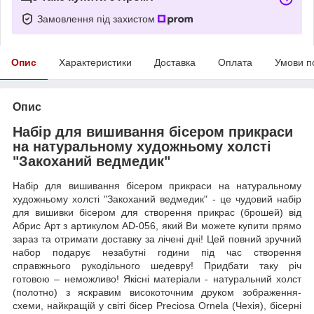
Замовлення під захистом
Опис
Характеристики
Доставка
Оплата
Умови п
Опис
Набір для вишивання бісером прикраси
на натуральному художньому холсті
"Закоханий ведмедик"
Набір для вишивання бісером прикраси на натуральному
художньому холсті "Закоханий ведмедик" - це чудовий набір
для вишивки бісером для створення прикрас (брошей) від
Абрис Арт з артикулом AD-056, який Ви можете купити прямо
зараз та отримати доставку за лічені дні! Цей повний зручний
набор подарує незабутні години під час створення
справжнього рукодільного шедевру! Придбати таку річ
готовою – неможливо! Якісні матеріали - натуральний холст
(полотно) з яскравим високоточним друком зображення-
схеми, найкращій у світі бісер Preciosa Ornela (Чехія), бісерні