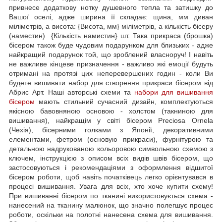
привнесе додаткову нотку душевного тепла та затишку до
Вашої оселі, адже ширина її складає: щина, мм диван
міліметрів, а висота: {Висота, мм} міліметрів, а кількість бісеру
(наместин) {Кількість намистин} шт. Така прикраса (брошка)
бісером також буде чудовим подарунком для близьких - адже
найкращий подарунок той, що зроблений власноруч! І навіть
не важливе кінцеве призначення - важливо які емоції будуть
отримані на протязі цих неперевершених годин - коли Ви
будете вишивати набор для створення прикраси бісером від
Абрис Арт. Наші авторські схеми та
набори для вишивання
бісером
мають стильний сучасний дизайн, комплектуються
якісною бавовняною основою - холстом (такниною для
вишивання), найкращім у світі бісером Preciosa Ornela
(Чехія), бісерними голками з Японії, декоративними
елементами, фетром (основую прикраси), фурнітурою та
детальною надрукованою кольоровою символьною схемою з
ключем, інструкцією з описом всіх видів швів бісером, що
застосовуються і рекомендаціями з оформлення відшитої
бісером роботи, щоб навіть початківець легко орієнтувався в
процесі вишивання. Увага для всіх, хто хоче купити схему!
При вишиванні бісером по тканині використовується схема -
нанесений на тканину малюнок, що значно полегшує процес
роботи, оскільки на полотні нанесена схема для вишивання.