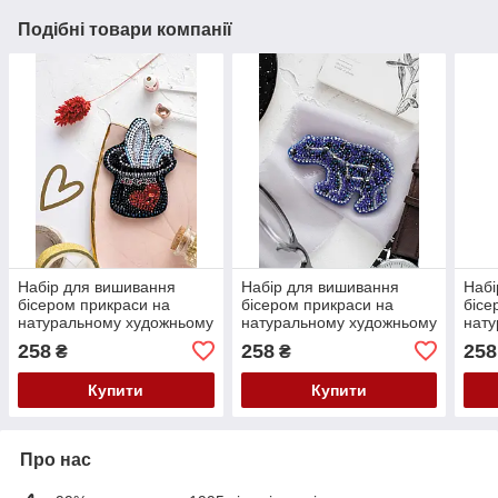
Подібні товари компанії
Набір для вишивання
Набір для вишивання
Набі
бісером прикраси на
бісером прикраси на
бісе
натуральному художньому
натуральному художньому
нату
холсті "Фокус" Абрис Арт
холсті "Велика
холс
258
258
258
₴
₴
AD-069
Ведмедиця" Абрис Арт
Абри
AD-067
Купити
Купити
Про нас