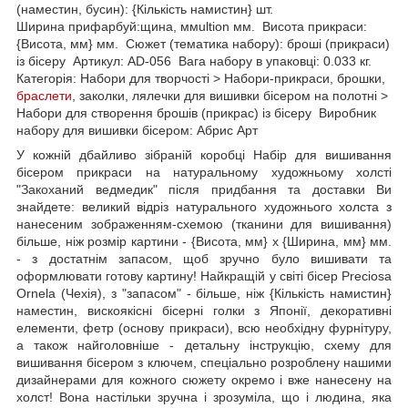
(наместин, бусин): {Кількість намистин} шт.
Ширина прифарбуй:щина, ммultion мм. Висота прикраси:
{Висота, мм} мм. Сюжет (тематика набору): броші (прикраси)
із бісеру Артикул: AD-056 Вага набору в упаковці: 0.033 кг.
Категорія: Набори для творчості > Набори-прикраси, брошки,
браслети
, заколки, лялечки для вишивки бісером на полотні >
Набори для створення брошів (прикрас) із бісеру Виробник
набору для вишивки бісером: Абрис Арт
У кожній дбайливо зібраній коробці Набір для вишивання
бісером прикраси на натуральному художньому холсті
"Закоханий ведмедик" після придбання та доставки Ви
знайдете: великий відріз натурального художнього холста з
нанесеним зображенням-схемою (тканини для вишивання)
більше, ніж розмір картини - {Висота, мм} х {Ширина, мм} мм.
- з достатнім запасом, щоб зручно було вишивати та
оформлювати готову картину! Найкращій у світі бісер Preciosa
Ornela (Чехія), з "запасом" - більше, ніж {Кількість намистин}
наместин, вискоякісні бісерні голки з Японії, декоративні
елементи, фетр (основу прикраси), всю необхідну фурнітуру,
а також найголовніше - детальну інструкцію, схему для
вишивання бісером з ключем, спеціально розроблену нашими
дизайнерами для кожного сюжету окремо і вже нанесену на
холст! Вона настільки зручна і зрозуміла, що і людина, яка