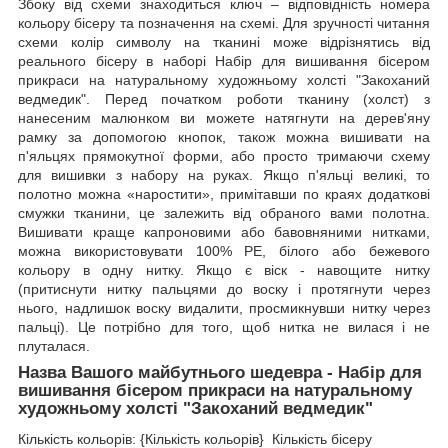
Збоку від схеми знаходиться ключ – відповідність номера
кольору бісеру та позначення на схемі. Для зручності читання
схеми колір символу на тканині може відрізнятись від
реального бісеру в наборі Набір для вишивання бісером
прикраси на натуральному художньому холсті "Закоханий
ведмедик". Перед початком роботи тканину (холст) з
нанесеним малюнком ви можете натягнути на дерев'яну
рамку за допомогою кнопок, також можна вишивати на
п'яльцях прямокутної форми, або просто тримаючи схему
для вишивки з набору на руках. Якщо п'яльці великі, то
полотно можна «наростити», примітавши по краях додаткові
смужки тканини, це залежить від обраного вами полотна.
Вишивати краще капроновими або бавовняними нитками,
можна використовувати 100% РЕ, білого або бежевого
кольору в одну нитку. Якщо є віск - навощите нитку
(притиснути нитку пальцями до воску і протягнути через
нього, надлишок воску видалити, просмикнувши нитку через
пальці). Це потрібно для того, щоб нитка не вилася і не
плуталася.
Назва Вашого майбутнього шедевра - Набір для
вишивання бісером прикраси на натуральному
художньому холсті "Закоханий ведмедик"
Кількість кольорів: {Кількість кольорів} Кількість бісеру