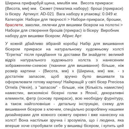
Ширина прифарбуй:щина, ммultiя мм. Висота прикраси:
{Висота, мм} мм. Сюжет (тематика набору): броші (прикраси)
із бісеру Артикул: AD-021 Вага набору в упаковці: 0.049 кг.
Категорія: Набори для творчості > Набори-прикраси, брошки,
браслети
, заколки, лялечки для вишивки бісером на полотні >
Набори для створення брошів (прикрас) із бісеру Виробник
набору для вишивки бісером: Абрис Арт
У кожній дбайливо зібраній коробці Набір для вишивання
бісером прикраси на натуральному художньому холсті
"Егретка" після придбання та доставки Ви знайдете: великий
відріз натурального художнього холста з нанесеним
зображенням-схемою (тканини для вишивання) більше, ніж
розмір картини - {Висота, мм} х {Ширина, мм} мм. - з
достатнім запасом, щоб зручно було вишивати та
оформлювати готову картину! Найкращій у світі бісер Preciosa
Ornela (Чехія), з "запасом" - більше, ніж {Кількість намистин}
наместин, вискоякісні бісерні голки з Японії, декоративні
елементи, фетр (основу прикраси), всю необхідну фурнітуру,
а також найголовніше - детальну інструкцію, схему для
вишивання бісером з ключем, спеціально розроблену нашими
дизайнерами для кожного сюжету окремо і вже нанесену на
холст! Вона настільки зручна і зрозуміла, що і людина, яка
вперше хоче спробувати себе у вишивці бісером, і купить цей