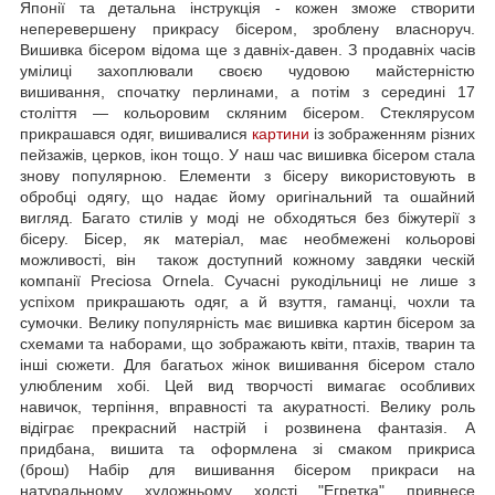
Японії та детальна інструкція - кожен зможе створити
неперевершену прикрасу бісером, зроблену власноруч.
Вишивка бісером відома ще з давніх-давен. З продавніх часів
умілиці захоплювали своєю чудовою майстерністю
вишивання, спочатку перлинами, а потім з середині 17
століття — кольоровим скляним бісером. Стеклярусом
прикрашався одяг, вишивалися
картини
із зображенням різних
пейзажів, церков, ікон тощо. У наш час вишивка бісером стала
знову популярною. Елементи з бісеру використовують в
обробці одягу, що надає йому оригінальний та ошайний
вигляд. Багато стилів у моді не обходяться без біжутерії з
бісеру. Бісер, як матеріал, має необмежені кольорові
можливості, він також доступний кожному завдяки ческій
компанії Preciosa Ornela. Сучасні рукодільниці не лише з
успіхом прикрашають одяг, а й взуття, гаманці, чохли та
сумочки. Велику популярність має вишивка картин бісером за
схемами та наборами, що зображають квіти, птахів, тварин та
інші сюжети. Для багатьох жінок вишивання бісером стало
улюбленим хобі. Цей вид творчості вимагає особливих
навичок, терпіння, вправності та акуратності. Велику роль
відіграє прекрасний настрій і розвинена фантазія. А
придбана, вишита та оформлена зі смаком прикриса
(брош) Набір для вишивання бісером прикраси на
натуральному художньому холсті "Егретка" привнесе