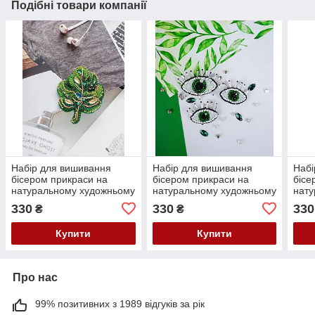
Подібні товари компанії
Набір для вишивання
Набір для вишивання
Набі
бісером прикраси на
бісером прикраси на
бісе
натуральному художньому
натуральному художньому
нату
холсті "Листочок
холсті "Смарагдовий
холс
330
330
330
₴
₴
монстери" Абрис Арт AD-
погляд" Абрис Арт AD-230
Арт 
063
Купити
Купити
Про нас
99% позитивних з 1989 відгуків за рік