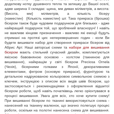
додаткову нотку душевного тепла та затишку до Вашої оселі,
адже ширина її складає: щина, мм диван міліметрів, а висота:
{Висота, мм} міліметрів, а кількість бісеру
(наместин) {Кількість намистин} шт. Така прикраса (брошка)
бісером також буде чудовим подарунком для близьких - адже
найкращий подарунок той, що зроблений власноруч! І навіть
не важливе кінцеве призначення - важливо які емоції будуть
отримані на протязі цих неперевершених годин - коли Ви
будете вишивати набор для створення прикраси бісером від
Абрис Арт. Наші авторські схеми та
набори для вишивання
бісером
мають стильний сучасний дизайн, комплектуються
якісною бавовняною основою - холстом (такниною для
вишивання), найкращім у світі бісером Preciosa Ornela
(Чехія), бісерними голками з Японії, декоративними
елементами, фетром (основую прикраси), фурнітурою та
детальною надрукованою кольоровою символьною схемою з
ключем, інструкцією з описом всіх видів швів бісером, що
застосовуються і рекомендаціями з оформлення відшитої
бісером роботи, щоб навіть початківець легко орієнтувався в
процесі вишивання. Увага для всіх, хто хоче купити схему!
При вишиванні бісером по тканині використовується схема -
нанесений на тканину малюнок, що значно полегшує процес
роботи, оскільки на полотні нанесена схема для вишивання.