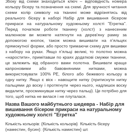
Збоку від схеми знаходиться ключ – відповідність номера
кольору бісеру та позначення на схемі. Для зручності читання
схеми колір символу на тканині може відрізнятись від
реального бісеру в наборі Набір для вишивання бісером
прикраси на натуральному художньому холсті "Егретка".
Перед початком роботи тканину (холст) з нанесеним
малюнком ви можете натягнути на дерев'яну рамку за
допомогою кнопок, також можна вишивати на п'яльцях
прямокутної форми, або просто тримаючи схему для вишивки
з набору на руках. Якщо п'яльці великі, то полотно можна
«наростити», примітавши по краях додаткові смужки тканини,
це залежить від обраного вами полотна. Вишивати краще
капроновими або бавовняними нитками, можна
використовувати 100% РЕ, білого або бежевого кольору в
одну нитку. Якщо є віск - навощите нитку (притиснути нитку
пальцями до воску і протягнути через нього, надлишок воску
видалити, просмикнувши нитку через пальці). Це потрібно для
того, щоб нитка не вилася і не плуталася.
Назва Вашого майбутнього шедевра - Набір для
вишивання бісером прикраси на натуральному
художньому холсті "Егретка"
Кількість кольорів: {Кількість кольорів} Кількість бісеру
(наместин, бусин): {Кількість намистин} шт.