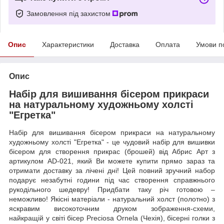
Замовлення під захистом
Опис
Характеристики
Доставка
Оплата
Умови п
Опис
Набір для вишивання бісером прикраси
на натуральному художньому холсті
"Егретка"
Набір для вишивання бісером прикраси на натуральному
художньому холсті "Егретка" - це чудовий набір для вишивки
бісером для створення прикрас (брошей) від Абрис Арт з
артикулом AD-021, який Ви можете купити прямо зараз та
отримати доставку за лічені дні! Цей повний зручний набор
подарує незабутні години під час створення справжнього
рукодільного шедевру! Придбати таку річ готовою –
неможливо! Якісні матеріали - натуральний холст (полотно) з
яскравим високоточним друком зображення-схеми,
найкращій у світі бісер Preciosa Ornela (Чехія), бісерні голки з