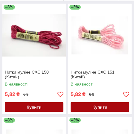
переходы, именно поэтому мулине СХС идеально
–3%
–3%
подходит для вышивки картин с большим количеством
переходов цветов.
Високоякісне фарбування надає нитками дивовижний
блиск, світло - і термостійкість. Ретельно опрацьована і
дуже різноманітна колірна гамма.
Нитки муліне CXC 150
Нитки муліне CXC 151
(Китай)
(Китай)
В наявності
В наявності
5,82
5,82
₴
₴
6 ₴
6 ₴
Купити
Купити
–3%
–3%