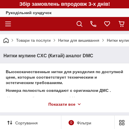
Збір замовлень впродовж 3-х днів!
Рукодільний сундучок
Товари та послуги
Нитки для вишивання
Нитки мули
Нитки мулине CXC (Китай) аналог DMC
Высококачественные нитки для рукоделия по доступной
цене, которые соответствует техническим и
эстетическим требованиям.
Номера полностью совпадают с оригиналом ДМС .
Не нужны таблицы переводов! Нитки не линяют и не
путаются!
Показати все
Нитки мулине CXC используются для вышивки
небольших, средних и крупных работ, пейзажей,
портретов. Тщательно проработанная цветовая гамма
Сортування
0
Фільтри
позволяет передавать любые цветовые нюансы и