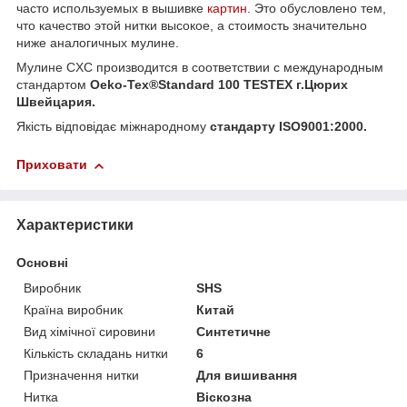
часто используемых в вышивке
картин
. Это обусловлено тем,
что качество этой нитки высокое, а стоимость значительно
ниже аналогичных мулине.
Мулине CXC производится в соответствии с международным
стандартом
Oeko-Tex®Standard 100 TESTEX г.Цюрих
Швейцария.
Якість відповідає міжнародному
стандарту ISO9001:2000.
Приховати
Характеристики
Основні
Виробник
SHS
Країна виробник
Китай
Вид хімічної сировини
Синтетичне
Кількість складань нитки
6
Призначення нитки
Для вишивання
Нитка
Віскозна