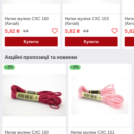
Нитки муліне CXC 160
Нитки муліне CXC 153
Нитк
(Китай)
(Китай)
(Кит
5,82
5,82
5,8
₴
₴
6 ₴
6 ₴
Купити
Купити
Акційні пропозиції та новинки
–3%
–3%
Нитки муліне CXC 150
Нитки муліне CXC 151