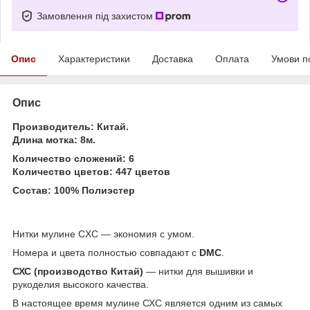
Замовлення під захистом
Опис
Характеристики
Доставка
Оплата
Умови п
Опис
Производитель: Китай.
Длина мотка: 8м.
Количество сложений: 6
Количество цветов: 447 цветов
Состав: 100% Полиэстер
Нитки мулине CXC ― экономия с умом.
Номера и цвета полностью совпадают с
DMC
.
СХС (производство Китай)
― нитки для вышивки и
рукоделия высокого качества.
В настоящее время мулине СХС является одним из самых