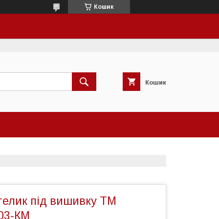
Кошик
Кошик
телик під вишивку ТМ
003-КМ