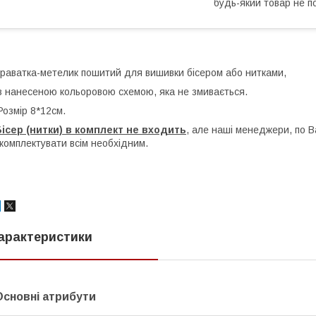
будь-який товар не п
раватка-метелик пошитий для вишивки бісером або нитками,
 нанесеною кольоровою схемою, яка не змивається.
озмір 8*12см.
ісер (нитки) в комплект не входить
, але наші менеджери, по 
комплектувати всім необхідним.
арактеристики
Основні атрибути