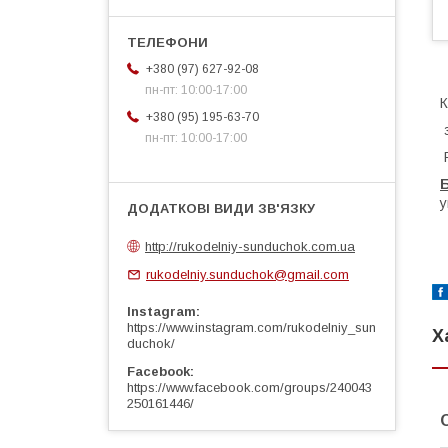
+380 (97) 627-92-08
пн-пт: 10:00-17:00
К
+380 (95) 195-63-70
з
пн-пт: 10:00-17:00
Р
Б
у
http://rukodelniy-sunduchok.com.ua
rukodelniy.sunduchok@gmail.com
Instagram
https://www.instagram.com/rukodelniy_sun
Х
duchok/
Facebook
https://www.facebook.com/groups/240043
250161446/