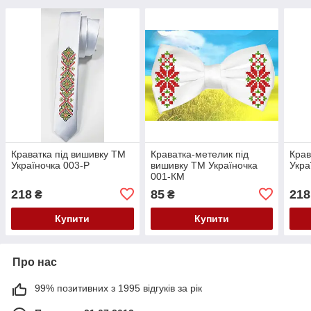
Краватка під вишивку ТМ
Краватка-метелик під
Крав
Україночка 003-Р
вишивку ТМ Україночка
Укра
001-КМ
218
85
218
₴
₴
Купити
Купити
Про нас
99% позитивних з 1995 відгуків за рік