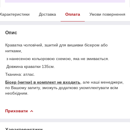
Характеристики
Доставка
Оплата
Умови повернення
Опис
Краватка чоловічий, зшитий для вишивки бісером або
нитками,
з нанесеною кольоровою схемою, яка не змивається.
Довжина краватки 135см.
Тканина: атлас.
Бісер (нитки) в комплект не входить
, але наші менеджери,
по Вашому запиту, зможуть додатково укомплектувати всім
необхідним.
Приховати
Характеристики