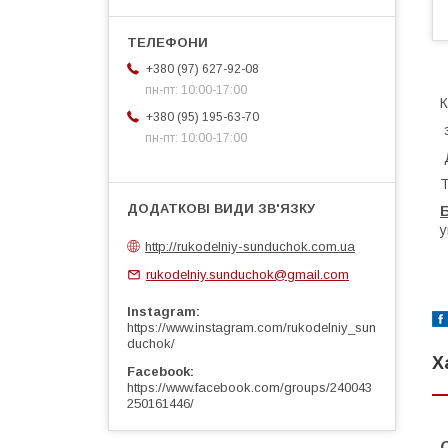
+380 (97) 627-92-08
пн-пт: 10:00-17:00
К
+380 (95) 195-63-70
з
пн-пт: 10:00-17:00
Д
Т
Б
у
http://rukodelniy-sunduchok.com.ua
rukodelniy.sunduchok@gmail.com
Instagram
https://www.instagram.com/rukodelniy_sun
duchok/
Х
Facebook
https://www.facebook.com/groups/240043
250161446/