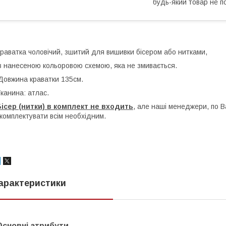
будь-який товар не п
раватка чоловічий, зшитий для вишивки бісером або нитками,
 нанесеною кольоровою схемою, яка не змивається.
овжина краватки 135см.
канина: атлас.
ісер (нитки) в комплект не входить
, але наші менеджери, по 
комплектувати всім необхідним.
арактеристики
Основні атрибути