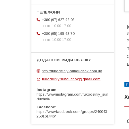
+380 (97) 627-92-08
пн-пт: 10:00-17:00
К
+380 (95) 195-63-70
пн-пт: 10:00-17:00
Р
Т
С
http://rukodelniy-sunduchok.com.ua
rukodelniy.sunduchok@gmail.com
Instagram
https://www.instagram.com/rukodelniy_sun
Х
duchok/
Facebook
https://www.facebook.com/groups/240043
250161446/