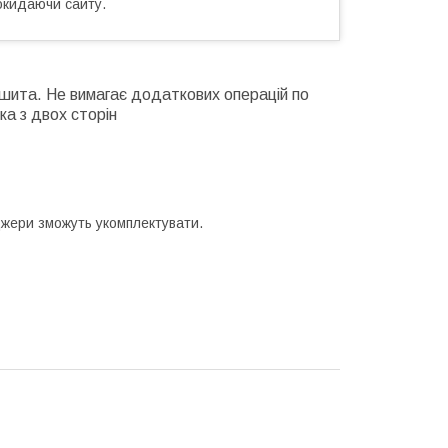
окидаючи сайту.
зшита.
Не вимагає додаткових операцій по
а з двох сторін
жери зможуть укомплектувати.