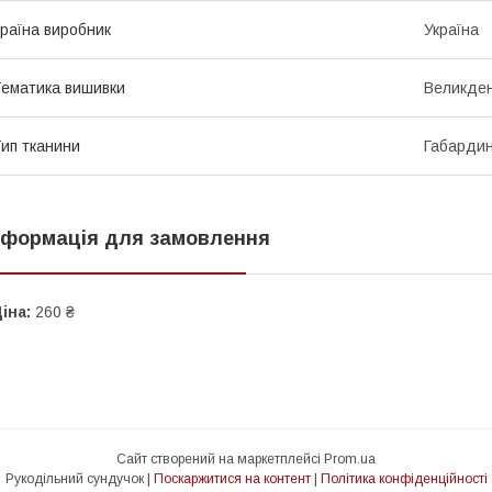
раїна виробник
Україна
ематика вишивки
Великде
ип тканини
Габарди
нформація для замовлення
іна:
260 ₴
Сайт створений на маркетплейсі
Prom.ua
Рукодільний сундучок |
Поскаржитися на контент
|
Політика конфіденційності