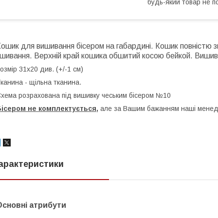
будь-який товар не п
ошик для вишивання бісером на габардині.
Кошик повністю 
зшивання.
Верхній край кошика обшитий косою бейкой. Вишивк
озмір 31х20 див. (+/-1 см)
канина - щільна тканина.
хема розрахована під вишивку чеським бісером №10
Бісером не комплектується,
але за Вашим бажанням наші менед
арактеристики
Основні атрибути