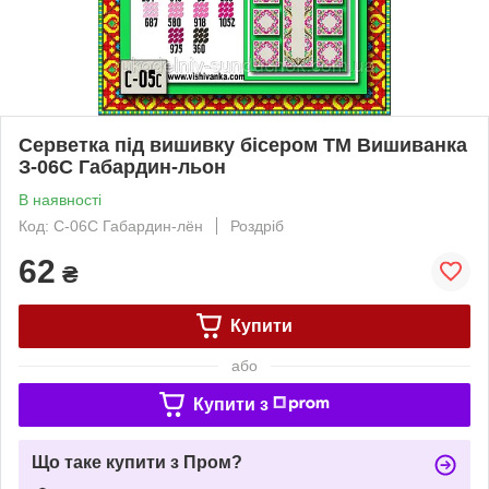
Серветка під вишивку бісером ТМ Вишиванка
З-06С Габардин-льон
В наявності
Код: С-06С Габардин-лён
Роздріб
62
₴
Купити
або
Купити з
Що таке купити з Пром?