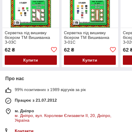
Серветка під вишивку
Серветка під вишивку
Серв
бісером ТМ Вишиванка
бісером ТМ Вишиванка
біс
З-03С
З-01С
З-0
62
62
62
₴
₴
Купити
Купити
Про нас
99% позитивних з 1989 відгуків за рік
Працює з 21.07.2012
м. Дніпро
м. Дніпро, вул. Королеви Єлизавети ІІ, 20, Дніпро,
Україна
Контакти