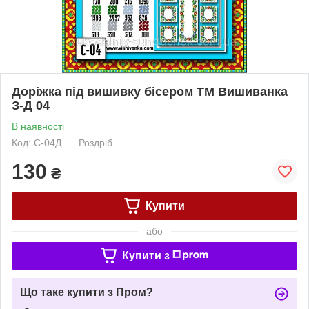
Доріжка під вишивку бісером ТМ Вишиванка
З-Д 04
В наявності
Код: С-04Д
Роздріб
130
₴
Купити
або
Купити з
Що таке купити з Пром?