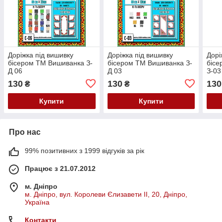
Доріжка під вишивку
Доріжка під вишивку
Дорі
бісером ТМ Вишиванка З-
бісером ТМ Вишиванка З-
біс
Д 06
Д 03
З-03
130
130
130
₴
₴
Купити
Купити
Про нас
99% позитивних з 1999 відгуків за рік
Працює з 21.07.2012
м. Дніпро
м. Дніпро, вул. Королеви Єлизавети ІІ, 20, Дніпро,
Україна
Контакти