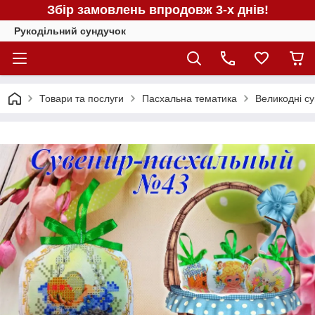
Збір замовлень впродовж 3-х днів!
Рукодільний сундучок
Товари та послуги
Пасхальна тематика
Великодні су