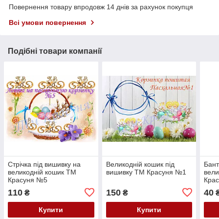
Повернення товару впродовж 14 днів за рахунок покупця
Всі умови повернення
Подібні товари компанії
Стрічка під вишивку на
Великодній кошик під
Бант
великодній кошик ТМ
вишивку ТМ Красуня №1
вели
Красуня №5
Крас
110
150
40
₴
₴
Купити
Купити