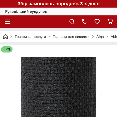
Збір замовлень впродовж 3-х днів!
Рукодільний сундучок
Товари та послуги
Тканини для вишивки
Аїда
Aid
–7%