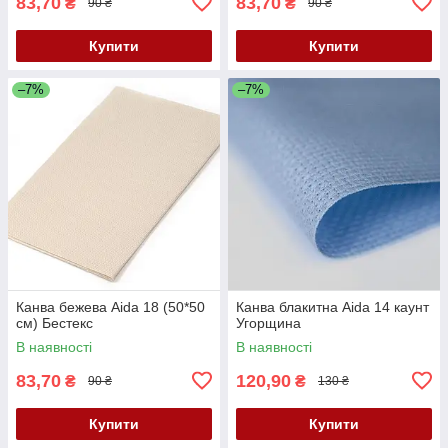
83,70
83,70
₴
₴
90 ₴
90 ₴
Купити
Купити
–7%
–7%
Канва бежева Aida 18 (50*50
Канва блакитна Aida 14 каунт
см) Бестекс
Угорщина
В наявності
В наявності
83,70
120,90
₴
₴
90 ₴
130 ₴
Купити
Купити