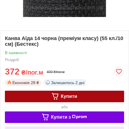
Канва Аїда 14 чорна (преміум класу) (55 кл./10
см) (Бестекс)
В наявності
Роздріб
372
₴/пог.м
400 ₴/пог.м
Економія
28 ₴
Залишилось
2 дні
Купити
або
Купити з