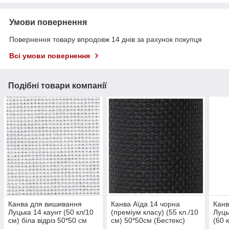
Умови повернення
Повернення товару впродовж 14 днів за рахунок покупця
Всі умови повернення
Подібні товари компанії
Канва для вишивання
Канва Аїда 14 чорна
Канв
Луцька 14 каунт (50 кл/10
(преміум класу) (55 кл./10
Луць
см) біла відріз 50*50 см
см) 50*50см (Бестекс)
(60 
50*5