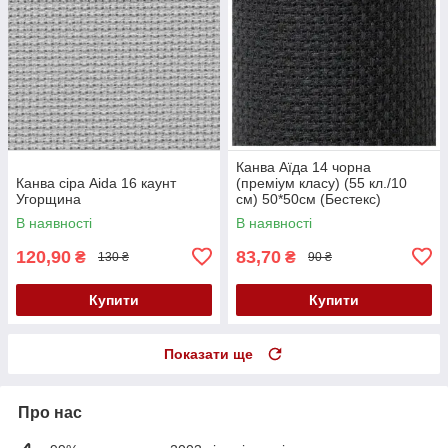
Канва Аїда 14 чорна
Канва сіра Aida 16 каунт
(преміум класу) (55 кл./10
Угорщина
см) 50*50см (Бестекс)
В наявності
В наявності
120,90
83,70
₴
₴
130 ₴
90 ₴
Купити
Купити
Показати ще
Про нас