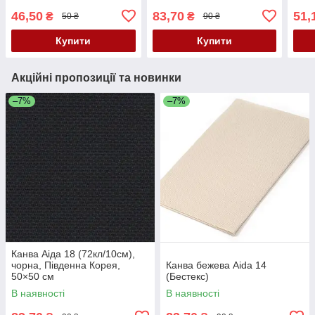
46,50
83,70
51,
₴
₴
50 ₴
90 ₴
Купити
Купити
Акційні пропозиції та новинки
–7%
–7%
Канва Аіда 18 (72кл/10см),
чорна, Південна Корея,
Канва бежева Aida 14
50×50 см
(Бестекс)
В наявності
В наявності