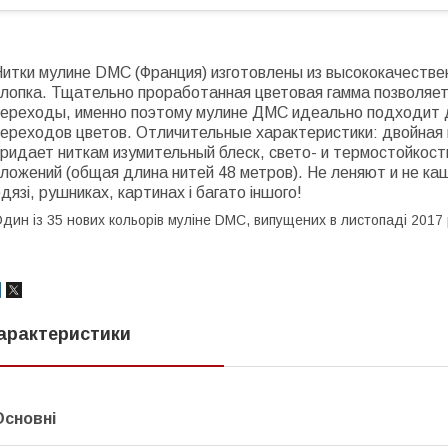
итки мулине DMC (Франция) изготовлены из высококачествен
хлопка. Тщательно проработанная цветовая гамма позволяе
переходы, именно поэтому мулине ДМС идеально подходит
переходов цветов. Отличительные характеристики: двойная 
ридает ниткам изумительный блеск, свето- и термостойкост
ложений (общая длина нитей 48 метров). Не леняют и не ка
дязі, рушниках, картинах і багато іншого!
дин із 35 нових кольорів муліне DMC, випущених в листопаді 2017 
арактеристики
Основні