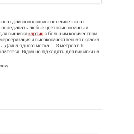
ного длинноволокнистого египетского
т передавать любые цветовые нюансы и
 для вышивки
картин
с большим количеством
мерсеризация и высококачественная окраска
ь. Длина одного мотка ― 8 метров в 6
шлатятся. Відмінно підходять для вишивки на
року.