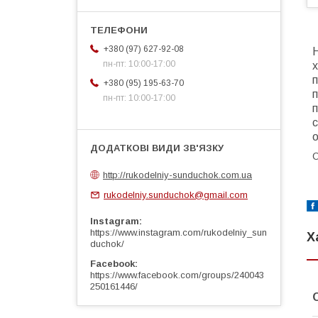
+380 (97) 627-92-08
Н
пн-пт: 10:00-17:00
+380 (95) 195-63-70
пн-пт: 10:00-17:00
п
с
о
О
http://rukodelniy-sunduchok.com.ua
rukodelniy.sunduchok@gmail.com
Instagram
https://www.instagram.com/rukodelniy_sun
Х
duchok/
Facebook
https://www.facebook.com/groups/240043
250161446/