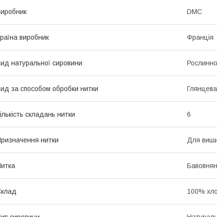
иробник
DMC
раїна виробник
Франція
ид натуральної сировини
Рослинно
ид за способом обробки нитки
Глянцева
ількість складань нитки
6
ризначення нитки
Для виш
итка
Бавовнян
Склад
100% хло
ип сировини
Натурал