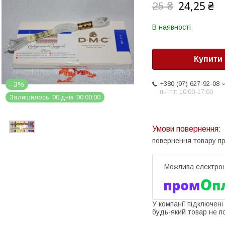
24,25 ₴
25 ₴
В наявності
Купити
+380 (97) 627-92-08
–3%
пн-пт: 10:00-17:00
Залишилось
0
0
днів
0
0
0
0
0
0
повернення товару п
У компанії підключені
будь-який товар не п