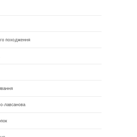
го походження
ивання
о-лавсанова
пок
ьне