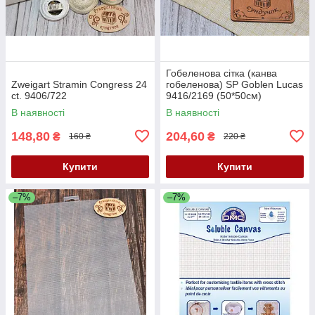
Гобеленова сітка (канва
Zweigart Stramin Congress 24
гобеленова) SP Goblen Lucas
ct. 9406/722
9416/2169 (50*50см)
В наявності
В наявності
148,80
204,60
₴
₴
160 ₴
220 ₴
Купити
Купити
–7%
–7%