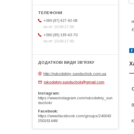
+380 (97) 627-92-08
Н
пн-пт: 10:00-17:00
Є
+380 (95) 195-63-70
пн-пт: 10:00-17:00
Х
http://rukodelniy-sunduchok.com.ua
rukodelniy.sunduchok@gmail.com
Instagram
https://www.instagram.com/rukodelniy_sun
duchok/
В
Facebook
https://www.facebook.com/groups/240043
К
250161446/