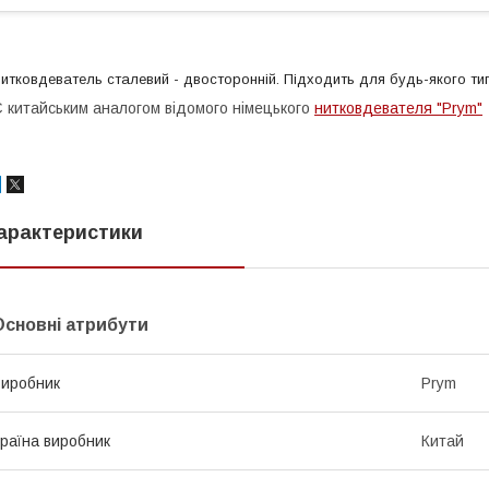
итковдеватель сталевий - двосторонній. Підходить для будь-якого типу
 китайським аналогом відомого німецького
нитковдевателя "Prym"
арактеристики
Основні атрибути
иробник
Prym
раїна виробник
Китай