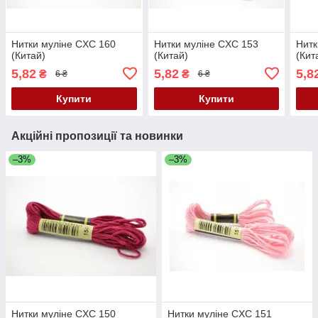
Нитки муліне CXC 160
Нитки муліне CXC 153
Нитк
(Китай)
(Китай)
(Кит
5,82
5,82
5,8
₴
₴
6 ₴
6 ₴
Купити
Купити
Акційні пропозиції та новинки
–3%
–3%
Нитки муліне CXC 150
Нитки муліне CXC 151