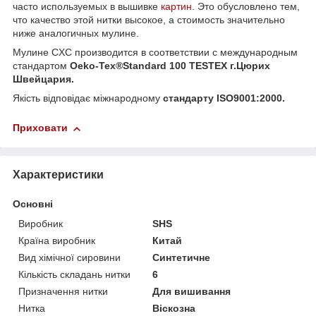
часто используемых в вышивке
картин
. Это обусловлено тем,
что качество этой нитки высокое, а стоимость значительно
ниже аналогичных мулине.
Мулине CXC производится в соответствии с международным
стандартом
Oeko-Tex®Standard 100 TESTEX г.Цюрих
Швейцария.
Якість відповідає міжнародному
стандарту ISO9001:2000.
Приховати
Характеристики
Основні
Виробник
SHS
Країна виробник
Китай
Вид хімічної сировини
Синтетичне
Кількість складань нитки
6
Призначення нитки
Для вишивання
Нитка
Віскозна