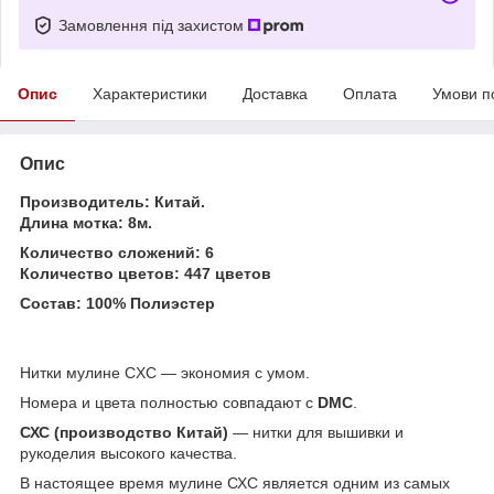
Замовлення під захистом
Опис
Характеристики
Доставка
Оплата
Умови п
Опис
Производитель: Китай.
Длина мотка: 8м.
Количество сложений: 6
Количество цветов: 447 цветов
Состав: 100% Полиэстер
Нитки мулине CXC ― экономия с умом.
Номера и цвета полностью совпадают с
DMC
.
СХС (производство Китай)
― нитки для вышивки и
рукоделия высокого качества.
В настоящее время мулине СХС является одним из самых