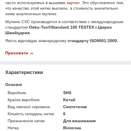
часто используемых в вышивке
картин
. Это обусловлено тем,
что качество этой нитки высокое, а стоимость значительно
ниже аналогичных мулине.
Мулине CXC производится в соответствии с международным
стандартом
Oeko-Tex®Standard 100 TESTEX г.Цюрих
Швейцария.
Якість відповідає міжнародному
стандарту ISO9001:2000.
Приховати
Характеристики
Основні
Виробник
SHS
Країна виробник
Китай
Вид хімічної сировини
Синтетичне
Кількість складань нитки
6
Призначення нитки
Для вишивання
Нитка
Віскозна