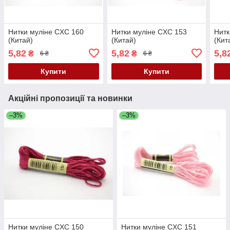
Нитки муліне CXC 160
Нитки муліне CXC 153
Нитк
(Китай)
(Китай)
(Кит
5,82
5,82
5,8
₴
₴
6 ₴
6 ₴
Купити
Купити
Акційні пропозиції та новинки
–3%
–3%
Нитки муліне CXC 150
Нитки муліне CXC 151