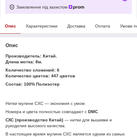
Замовлення під захистом
Опис
Характеристики
Доставка
Оплата
Умови п
Опис
Производитель: Китай.
Длина мотка: 8м.
Количество сложений: 6
Количество цветов: 447 цветов
Состав: 100% Полиэстер
Нитки мулине CXC ― экономия с умом.
Номера и цвета полностью совпадают с
DMC
.
СХС (производство Китай)
― нитки для вышивки и
рукоделия высокого качества.
В настоящее время мулине СХС является одним из самых