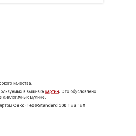
окого качества.
пользуемых в вышивке
картин
. Это обусловлено
же аналогичных мулине.
дартом
Oeko-Tex®Standard 100 TESTEX