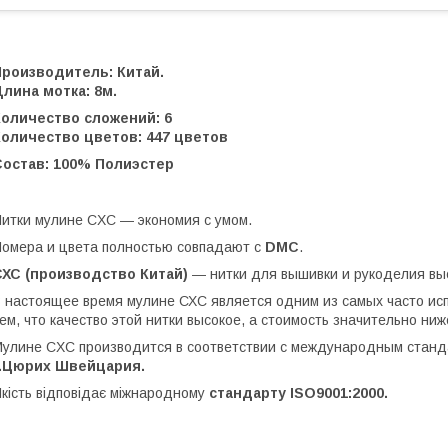
Производитель: Китай.
лина мотка: 8м.
Количество сложений: 6
Количество цветов: 447 цветов
Состав: 100% Полиэстер
итки мулине CXC ― экономия с умом.
омера и цвета полностью совпадают с
DMC
.
СХС (производство Китай)
― нитки для вышивки и рукоделия выс
 настоящее время мулине СХС является одним из самых часто ис
ем, что качество этой нитки высокое, а стоимость значительно ни
улине CXC производится в соответствии с международным стан
г.Цюрих Швейцария.
кість відповідає міжнародному
стандарту ISO9001:2000.