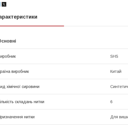
арактеристики
Основні
иробник
SHS
раїна виробник
Китай
ид хімічної сировини
Синтети
ількість складань нитки
6
ризначення нитки
Для виш