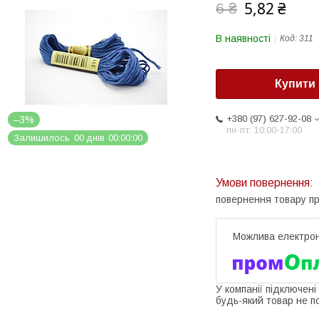
5,82 ₴
6 ₴
В наявності
Код:
311
Купити
+380 (97) 627-92-08
–3%
пн-пт: 10:00-17:00
Залишилось
0
0
днів
0
0
0
0
0
0
повернення товару п
У компанії підключені
будь-який товар не п