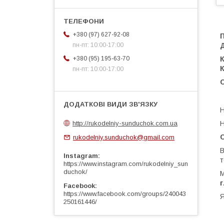
+380 (97) 627-92-08
Д
пн-пт: 10:00-17:00
+380 (95) 195-63-70
пн-пт: 10:00-17:00
Н
http://rukodelniy-sunduchok.com.ua
Н
rukodelniy.sunduchok@gmail.com
В
Instagram
т
https://www.instagram.com/rukodelniy_sun
duchok/
М
Facebook
https://www.facebook.com/groups/240043
Я
250161446/