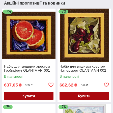
Акційні пропозиції та новинки
–7%
–7%
Набір для вишивки хрестом
Набір для вишивки хрестом
Грейпфрут OLANTA VN-001
Натюрморт OLANTA VN-002
В наявності
В наявності
637,05
682,62
₴
₴
685 ₴
734 ₴
Купити
Купити
–7%
–7%