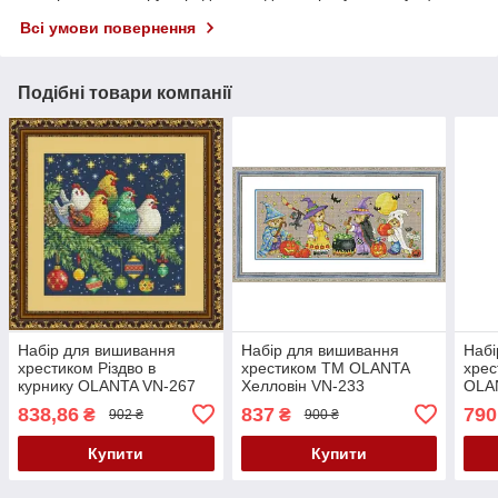
Всі умови повернення
Подібні товари компанії
Набір для вишивання
Набір для вишивання
Набі
хрестиком Різдво в
хрестиком ТМ OLANTA
хрес
курнику OLANTA VN-267
Хелловін VN-233
OLA
838,86
837
790
₴
₴
902 ₴
900 ₴
Купити
Купити