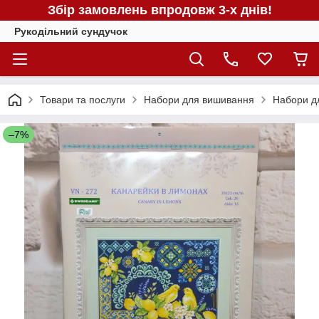
Збір замовлень впродовж 3-х днів!
Рукодільний сундучок
Товари та послуги
Набори для вишивання
Набори д
–7%