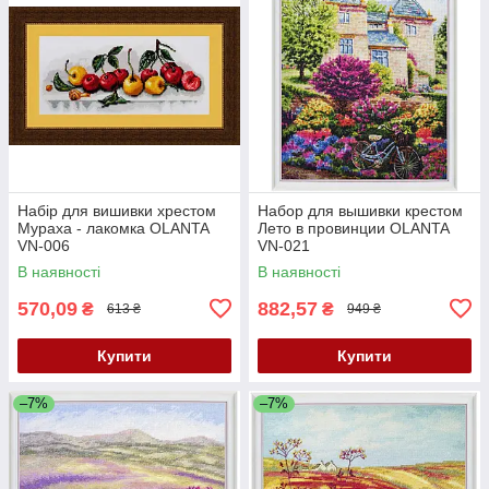
Набір для вишивки хрестом
Набор для вышивки крестом
Мураха - лакомка OLANTA
Лето в провинции OLANTA
VN-006
VN-021
В наявності
В наявності
570,09
882,57
₴
₴
613 ₴
949 ₴
Купити
Купити
–7%
–7%