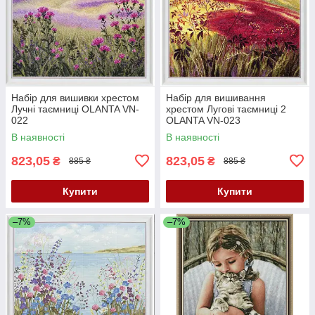
Набір для вишивки хрестом
Набір для вишивання
Лучні таємниці OLANTA VN-
хрестом Лугові таємниці 2
022
OLANTA VN-023
В наявності
В наявності
823,05
823,05
₴
₴
885 ₴
885 ₴
Купити
Купити
–7%
–7%