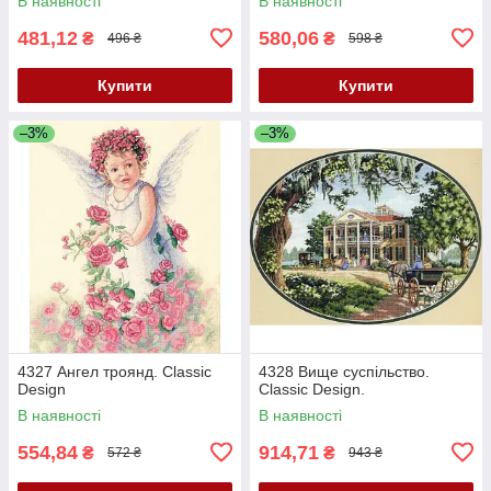
В наявності
В наявності
481,12
580,06
₴
₴
496 ₴
598 ₴
Купити
Купити
–3%
–3%
4327 Ангел троянд. Classic
4328 Вище суспільство.
Design
Classic Design.
В наявності
В наявності
554,84
914,71
₴
₴
572 ₴
943 ₴