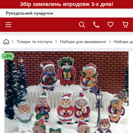
Збір замовлень впродовж 3-х днів!
Рукодільний сундучок
Товари та послуги
Набори для вишивання
Набори д
–3%