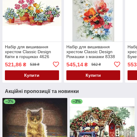
Набір для вишивання
Набір для вишивання
Набі
хрестом Classic Design
хрестом Classic Design
хрес
Квіти в горщиках 4626
Ромашки з маками 8338
Буке
521,86
545,14
553
₴
₴
538 ₴
562 ₴
Купити
Купити
Акційні пропозиції та новинки
–3%
–3%