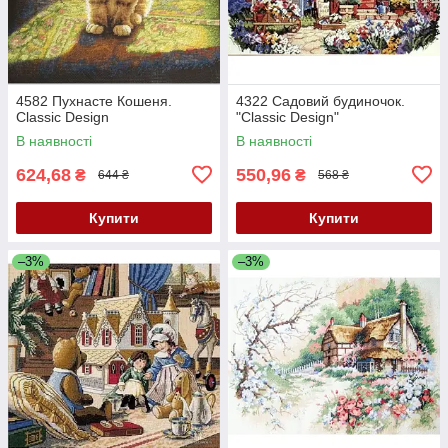
4582 Пухнасте Кошеня.
4322 Садовий будиночок.
Classic Design
"Classic Design"
В наявності
В наявності
624,68
550,96
₴
₴
644 ₴
568 ₴
Купити
Купити
–3%
–3%