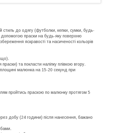
 стиль до одягу (футболки, кепки, сумки, будь-
а допомогою праски на будь-яку поверхню
 збереження яскравості та насиченості кольорів
ощо).
праски) та покласти наліпку плівкою вгору.
й площині малюнка на 15-20 секунд при
иллям пройтись праскою по малюнку протягом 5
ерез добу (24 години) після нанесення, бажано
обами.