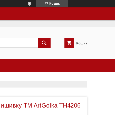
Кошик
Кошик
вишивку ТМ ArtGolka ТН4206