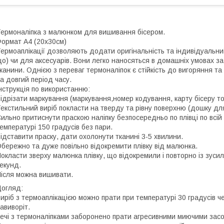
ермоналіпка з малюнком для вишивання бісером.
ормат А4 (20х30см)
ермоаплікації дозволяють додати оригінальність та індивідуальний
о) чи для аксесуарів. Вони легко наносяться в домашніх умовах з
канини. Однією з переваг термоналіпок є стійкість до вигоряння та
а довгий період часу.
нструкція по використанню:
ідрізати маркування (маркування,номер кодування, карту бісеру т
екстильний виріб покласти на тверду та рівну поверхню (дошку для 
ильно притиснути праскою наліпку безпосередньо по плівці по всі
емпературі 150 градусів без пари.
ідставити праску, дати охолонути тканині 3-5 хвилини.
бережно та дуже повільно відокремити плівку від малюнка.
окласти зверху малюнка плівку, що відокремили і повторно із зус
екунд.
ісля можна вишивати.
огляд:
иріб з термоаплікацією можно прати при температурі 30 градусів ч
авиворіт.
ечі з термоналіпками заборонено прати агресивними миючими зас