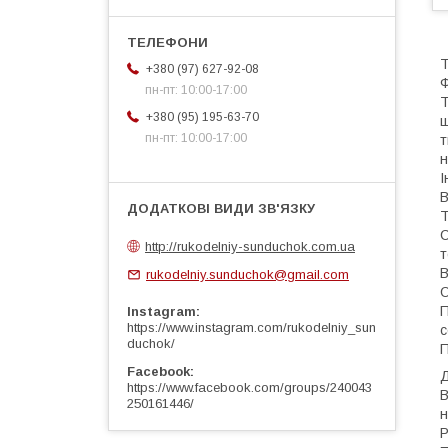
Т
+380 (97) 627-92-08
Ф
пн-пт: 10:00-17:00
Т
+380 (95) 195-63-70
щ
пн-пт: 10:00-17:00
т
н
І
В
Т
С
http://rukodelniy-sunduchok.com.ua
т
В
rukodelniy.sunduchok@gmail.com
О
П
Instagram
https://www.instagram.com/rukodelniy_sun
с
duchok/
П
Facebook
Д
https://www.facebook.com/groups/240043
В
250161446/
н
Р