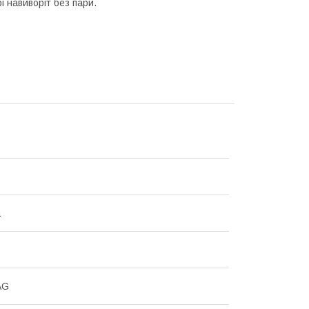
 навиворіт без пари.
а
AG