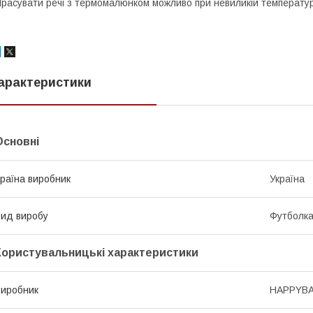
расувати речі з термомалюнком можливо при невиликій температурі
арактеристики
Основні
раїна виробник
Україна
ид виробу
Футболк
Користувальницькі характеристики
иробник
HAPPYB