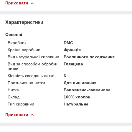
Приховати
Характеристики
Основні
Виробник
DMC
Країна виробник
Франція
Вид натуральної сировини
Рослинного походження
Вид за способом обробки
Глянцева
нитки
Кількість складань нитки
6
Призначення нитки
Для вишивання
Нитка
Бавовняно-лавсанова
Склад
100% хлопок
Тип сировини
Натуральне
Приховати