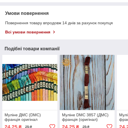
Умови повернення
Повернення товару впродовж 14 днів за рахунок покупця
Всі умови повернення
Подібні товари компанії
Муліне ДМС (DMC)
Муліне DMC 3857 (ДМС)
Мул
франція оригінал
франція (оригінал)
фран
24,25
24,25
24,
₴
₴
25 ₴
25 ₴