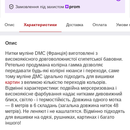
Замовлення під захистом
Опис
Характеристики
Доставка
Оплата
Умови 
Опис
Нитки муліне DMC (Франція) виготовлені з
високоякісного довговолокнистої єгипетської бавовни.
Ретельно продумана колірна гамма дозволяє
передавати будь-які колірні нюанси і переходи, саме
тому муліне ДМС ідеально підходить для вишивки
картин
з великою кількістю переходів кольорів.
Відмінні характеристики: подвійна мерсеризована і
високоякісне фарбування надає нитками дивовижний
блиск, світло - і термостійкість. Довжина одного мотка
― 8 метрів в 6 складань (загальна довжина ниток 48
метрів). Не леняют і не кашлатятся. Відмінно підходять
для вишивки на одязі, рушниках, картинах і багато
іншого!