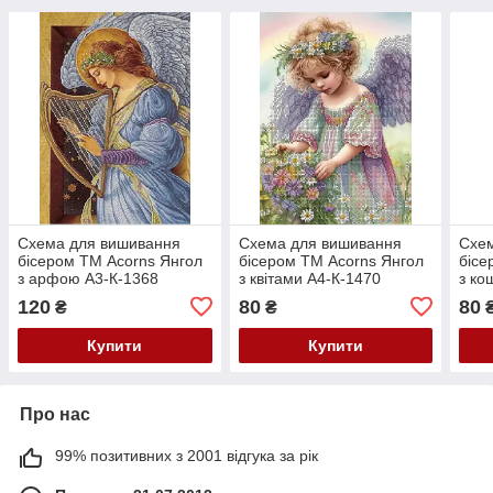
Схема для вишивання
Схема для вишивання
Схе
бісером ТМ Acorns Янгол
бісером ТМ Acorns Янгол
бісе
з арфою А3-К-1368
з квітами А4-К-1470
з ко
120
80
80
₴
₴
Купити
Купити
Про нас
99% позитивних з 2001 відгука за рік