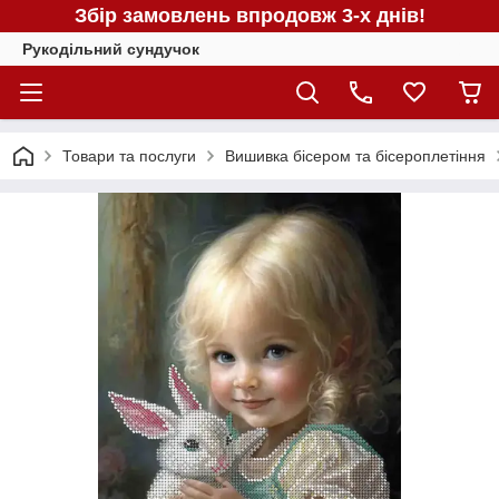
Збір замовлень впродовж 3-х днів!
Рукодільний сундучок
Товари та послуги
Вишивка бісером та бісероплетіння