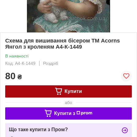
Схема для вишивання бісером ТМ Acorns
Янгол з кроленям А4-К-1449
В наявності
Код: А4-К-1449
Роздріб
80
₴
Купити
або
Купити з
Що таке купити з Пром?