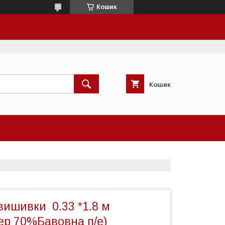
Кошик
Кошик
вишивки 0.33 *1.8 м
ер 70%Бавовна п/е)