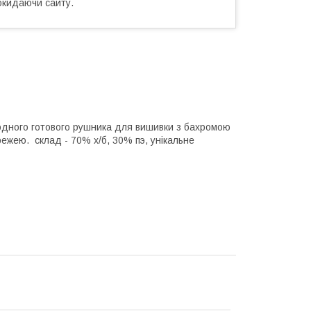
окидаючи сайту.
і одного готового рушника для вишивки з бахромою
жею. склад - 70% х/б, 30% пэ, унікальне