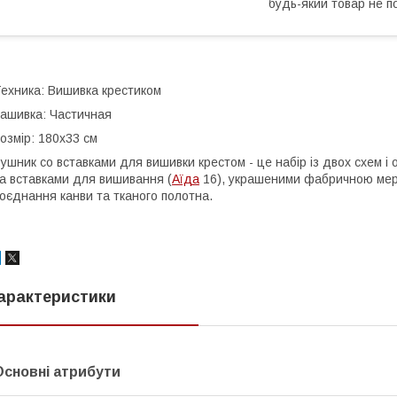
будь-який товар не п
ехника: Вишивка крестиком
ашивка: Частичная
озмір: 180х33 см
ушник со вставками для вишивки крестом - це набір із двох схем 
а вставками для вишивання (
Аїда
16), украшеними фабричною мере
оєднання канви та тканого полотна.
арактеристики
Основні атрибути