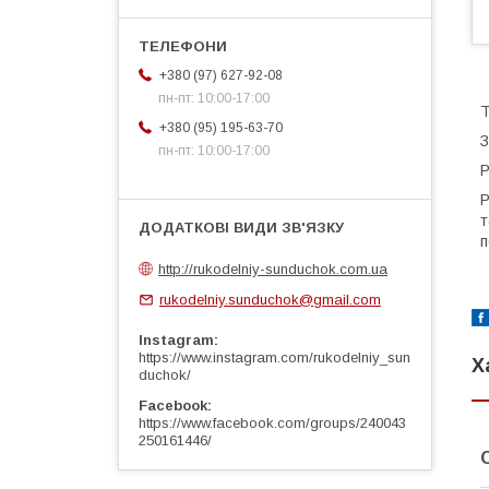
+380 (97) 627-92-08
пн-пт: 10:00-17:00
Т
+380 (95) 195-63-70
З
пн-пт: 10:00-17:00
Р
Р
т
п
http://rukodelniy-sunduchok.com.ua
rukodelniy.sunduchok@gmail.com
Instagram
https://www.instagram.com/rukodelniy_sun
Х
duchok/
Facebook
https://www.facebook.com/groups/240043
250161446/