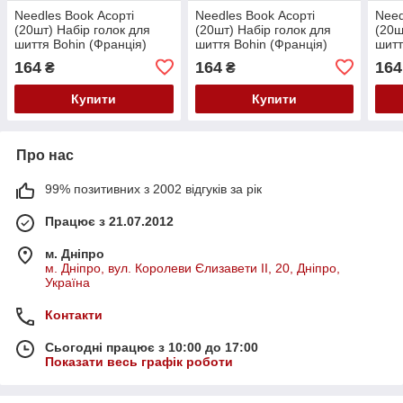
Needles Book Асорті
Needles Book Асорті
Need
(20шт) Набір голок для
(20шт) Набір голок для
(20ш
шиття Bohin (Франція)
шиття Bohin (Франція)
шитт
05605
05603
056
164
164
164
₴
₴
Купити
Купити
Про нас
99% позитивних з 2002 відгуків за рік
Працює з 21.07.2012
м. Дніпро
м. Дніпро, вул. Королеви Єлизавети ІІ, 20, Дніпро,
Україна
Контакти
Сьогодні працює з 10:00 до 17:00
Показати весь графік роботи