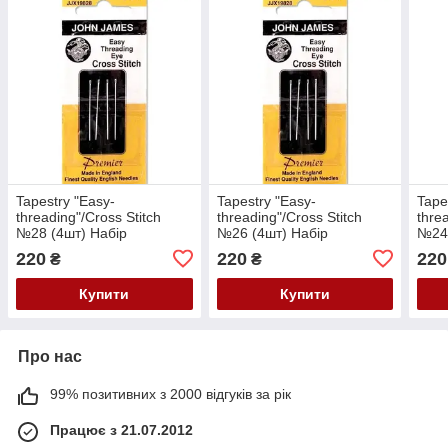
Tapestry "Easy-
Tapestry "Easy-
Tape
threading"/Cross Stitch
threading"/Cross Stitch
thre
№28 (4шт) Набір
№26 (4шт) Набір
№24 
легковдіваємих
легковдіваємих
легк
220
220
220
₴
₴
гобеленових голок John
гобеленових голок John
гобе
James (Англія)
James (Англія)
Jame
Купити
Купити
Про нас
99% позитивних з 2000 відгуків за рік
Працює з 21.07.2012