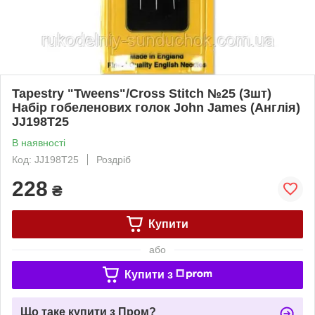
Tapestry "Tweens"/Cross Stitch №25 (3шт)
Набір гобеленових голок John James (Англія)
JJ198T25
В наявності
Код: JJ198T25
Роздріб
228
₴
Купити
або
Купити з
Що таке купити з Пром?