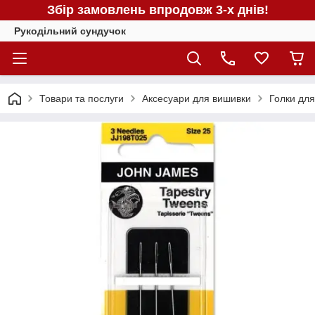
Збір замовлень впродовж 3-х днів!
Рукодільний сундучок
Товари та послуги
Аксесуари для вишивки
Голки дл