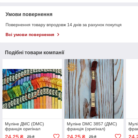
Умови повернення
Повернення товару впродовж 14 днів за рахунок покупця
Всі умови повернення
Подібні товари компанії
Муліне ДМС (DMC)
Муліне DMC 3857 (ДМС)
Мулі
франція оригінал
франція (оригінал)
фран
24,25
24,25
24,
₴
₴
25 ₴
25 ₴