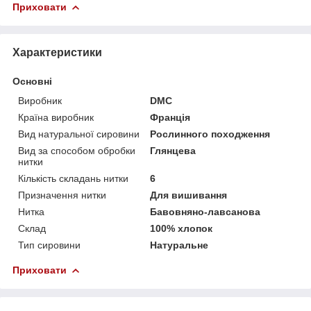
Приховати
Характеристики
Основні
Виробник
DMC
Країна виробник
Франція
Вид натуральної сировини
Рослинного походження
Вид за способом обробки
Глянцева
нитки
Кількість складань нитки
6
Призначення нитки
Для вишивання
Нитка
Бавовняно-лавсанова
Склад
100% хлопок
Тип сировини
Натуральне
Приховати