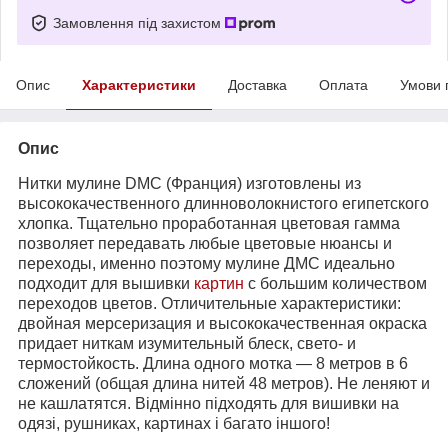
Замовлення під захистом
Опис
Характеристики
Доставка
Оплата
Умови 
Опис
Нитки мулине DMC (Франция) изготовлены из
высококачественного длинноволокнистого египетского
хлопка. Тщательно проработанная цветовая гамма
позволяет передавать любые цветовые нюансы и
переходы, именно поэтому мулине ДМС идеально
подходит для вышивки
картин
с большим количеством
переходов цветов. Отличительные характеристики:
двойная мерсеризация и высококачественная окраска
придает ниткам изумительный блеск, свето- и
термостойкость. Длина одного мотка ― 8 метров в 6
сложений (общая длина нитей 48 метров). Не леняют и
не кашлатятся. Відмінно підходять для вишивки на
одязі, рушниках, картинах і багато іншого!