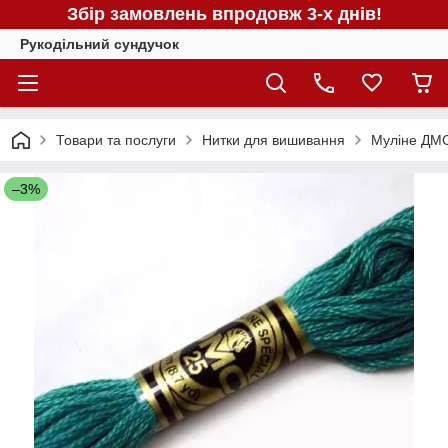
Збір замовлень впродовж 3-х днів!
Рукодільний сундучок
Товари та послуги
Нитки для вишивання
Муліне ДМС
–3%