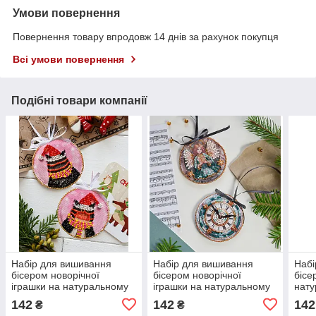
Умови повернення
Повернення товару впродовж 14 днів за рахунок покупця
Всі умови повернення
Подібні товари компанії
Набір для вишивання
Набір для вишивання
Набі
бісером новорічної
бісером новорічної
бісе
іграшки на натуральному
іграшки на натуральному
нату
художньому холсті
художньому холсті "Дух
холс
142
142
142
₴
₴
"Мурздрав" Абрис Арт
свята" Абрис Арт ABT-032
Абри