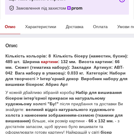
Замовлення під захистом
Опис
Характеристики
Доставка
Оплата
Умови п
Опис
Кількість кольорів: 8
Кількість бісеру (наместин, бусин):
485 шт.
Ширина
картини
: 132 мм.
Висота картини: 66
мм.
Сюжет (тематика набору): Закладки
Артикул: ABT-
042
Вага набору в упаковці: 0.033 кг.
Категорія: Набори
для творчості > Інтерʼєрний декор
Виробник набору для
вишивки бісером: Абрис Арт
У кожній дбайливо зібраній коробці
Набір для вишивання
бісером інтер'єрної прикраси на натуральному
художньому холсті "Бу!"
після придбання та доставки Ви
знайдете:
великий відріз натурального художнього
холста з нанесеним зображенням-схемою (тканини для
вишивання)
більше, ніж розмір картини -
66 х 132 мм.
- з
достатнім запасом, щоб зручно було вишивати та
оформлювати готову картину! Найкращій у світі
бісер