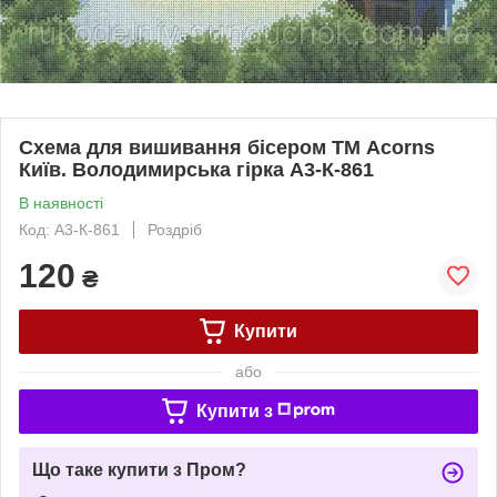
Схема для вишивання бісером ТМ Acorns
Київ. Володимирська гірка А3-К-861
В наявності
Код: А3-К-861
Роздріб
120
₴
Купити
або
Купити з
Що таке купити з Пром?