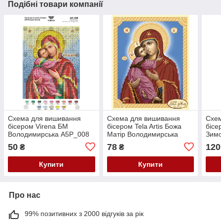
Подібні товари компанії
Схема для вишивання
Схема для вишивання
Схе
бісером Virena БМ
бісером Tela Artis Божа
бісе
Володимирська А5Р_008
Матір Володимирська
Зимо
ТІМ-006
50
78
120
₴
₴
Купити
Купити
Про нас
99% позитивних з 2000 відгуків за рік