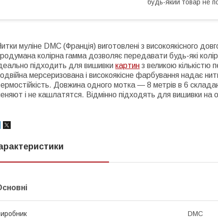
будь-який товар не п
итки муліне DMC (Франція) виготовлені з високоякісного дов
родумана колірна гамма дозволяє передавати будь-які колір
ідеально підходить для вишивки
картин
з великою кількістю п
одвійна мерсеризована і високоякісне фарбування надає нитк
ермостійкість. Довжина одного мотка ― 8 метрів в 6 складан
еняют і не кашлатятся. Відмінно підходять для вишивки на од
арактеристики
Основні
иробник
DMC