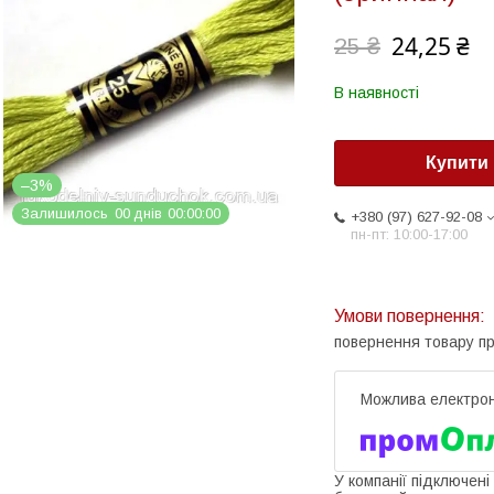
24,25 ₴
25 ₴
В наявності
Купити
–3%
Залишилось
0
0
днів
0
0
0
0
0
0
+380 (97) 627-92-08
пн-пт: 10:00-17:00
повернення товару п
У компанії підключені