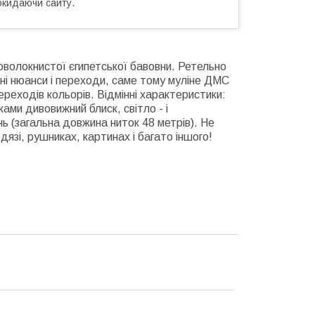
окидаючи сайту.
говолокнистої єгипетської бавовни. Ретельно
ні нюанси і переходи, саме тому муліне ДМС
ереходів кольорів. Відмінні характеристики:
ами дивовижний блиск, світло - і
ь (загальна довжина ниток 48 метрів). Не
язі, рушниках, картинах і багато іншого!