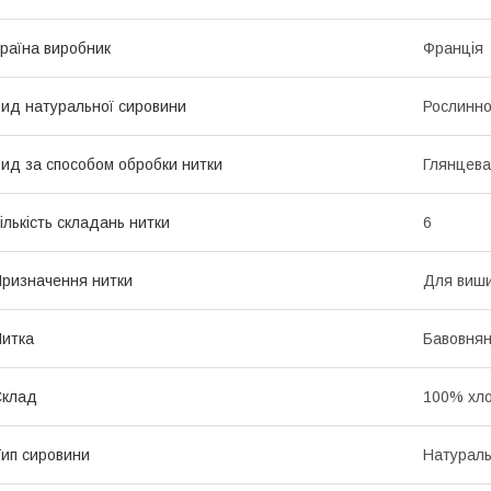
раїна виробник
Франція
ид натуральної сировини
Рослинно
ид за способом обробки нитки
Глянцева
ількість складань нитки
6
ризначення нитки
Для виш
итка
Бавовнян
Склад
100% хло
ип сировини
Натурал