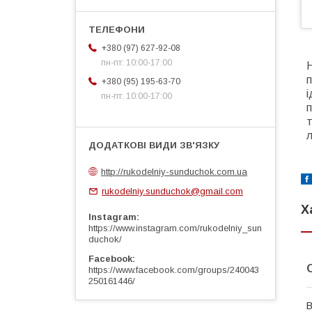
+380 (97) 627-92-08
пн-пт: 10:00-17:00
Н
п
+380 (95) 195-63-70
пн-пт: 10:00-17:00
п
т
л
http://rukodelniy-sunduchok.com.ua
rukodelniy.sunduchok@gmail.com
Х
Instagram
https://www.instagram.com/rukodelniy_sun
duchok/
Facebook
https://www.facebook.com/groups/240043
250161446/
В