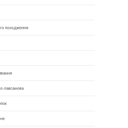
го походження
ивання
о-лавсанова
пок
ьне