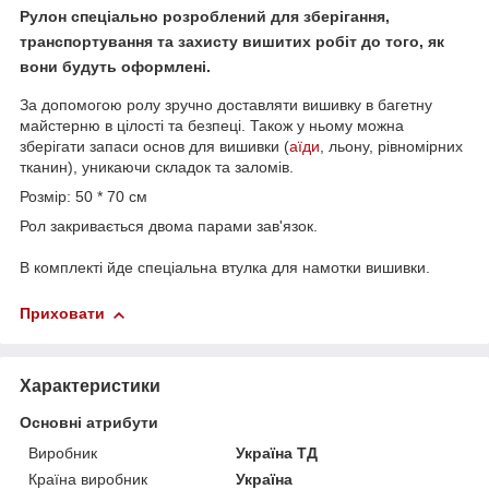
Рулон
спеціально розроблений для збе
рігання,
транспортування та захисту вишитих робіт до
того, як
вони будуть оформлені.
За д
опомогою ролу зручно доставляти вишивку в багетну
майстерню в цілості та безпеці. Також у ньому можна
зберігати запаси основ для вишивки (
аїди
, льону, рівномірних
тканин), уникаючи складок та заломів.
Розмір: 50 * 70 см
Рол закривається двома парами зав'язок.
В комплекті йде спеціальна втулка для намотки вишивки.
Приховати
Характеристики
Основні атрибути
Виробник
Україна ТД
Країна виробник
Україна