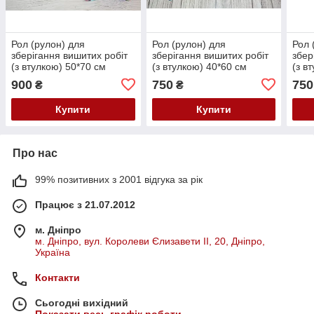
Рол (рулон) для
Рол (рулон) для
Рол 
зберігання вишитих робіт
зберігання вишитих робіт
збер
(з втулкою) 50*70 см
(з втулкою) 40*60 см
(з в
"Фантастичні квіти"
"Рожеві тюльпани на
"Сон
900
750
750
₴
₴
синьому"
Купити
Купити
Про нас
99% позитивних з 2001 відгука за рік
Працює з 21.07.2012
м. Дніпро
м. Дніпро, вул. Королеви Єлизавети ІІ, 20, Дніпро,
Україна
Контакти
Сьогодні вихідний
Показати весь графік роботи