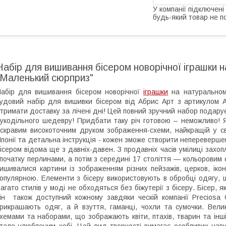
У компанії підключені
будь-який товар не п
Набір для вишивання бісером новорічної іграшки 
"Маленький сюрприз"
абір для вишивання бісером новорічної
іграшки
на натуральном
удовий набір для вишивки бісером від Абрис Арт з артикулом 
тримати доставку за лічені дні! Цей повний зручний набор подару
укодільного шедевру! Придбати таку річ готовою – неможливо! Як
скравим високоточним друком зображення-схеми, найкращій у світі
понії та детальна інструкція - кожен зможе створити непереверше
ісером відома ще з давніх-давен. З продавніх часів умілиці зах
початку перлинами, а потім з середині 17 століття — кольоровим
ишивалися картини із зображенням різних пейзажів, церков, ік
опулярною. Елементи з бісеру використовують в обробці одягу,
агато стилів у моді не обходяться без біжутерії з бісеру. Бісер, 
ін також доступний кожному завдяки ческій компанії Preciosa 
рикрашають одяг, а й взуття, гаманці, чохли та сумочки. Вели
хемами та наборами, що зображають квіти, птахів, тварин та інш
тало улюбленим хобі. Цей вид творчості вимагає особливих навич