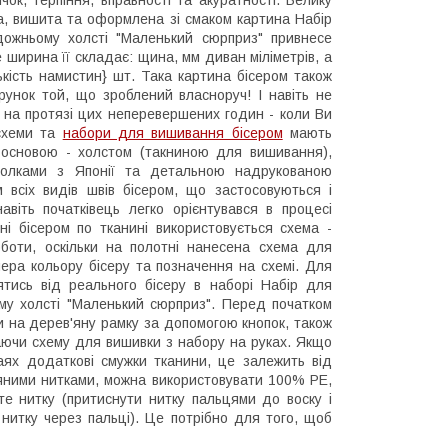
на, вишита та оформлена зі смаком картина Набір
дожньому холсті "Маленький сюрприз" привнесе
ширина її складає: щина, мм диван міліметрів, а
ількість намистин} шт. Така картина бісером також
нок той, що зроблений власноруч! І навіть не
і на протязі цих неперевершених годин - коли Ви
 схеми та
набори для вишивання бісером
мають
 основою - холстом (такниною для вишивання),
и голками з Японії та детальною надрукованою
всіх видів швів бісером, що застосовуються і
іть початківець легко орієнтувався в процесі
ні бісером по тканині використовується схема -
оти, оскільки на полотні нанесена схема для
ера кольору бісеру та позначення на схемі. Для
ятись від реального бісеру в наборі Набір для
му холсті "Маленький сюрприз". Перед початком
 на дерев'яну рамку за допомогою кнопок, також
аючи схему для вишивки з набору на руках. Якщо
раях додаткові смужки тканини, це залежить від
яними нитками, можна використовувати 100% РЕ,
те нитку (притиснути нитку пальцями до воску і
нитку через пальці). Це потрібно для того, щоб