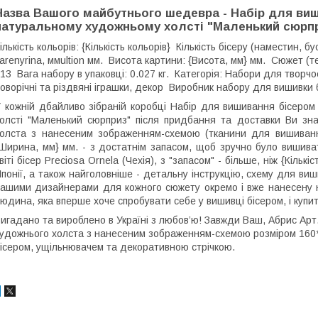
Назва Вашого майбутнього шедевра - Набір для виш
натуральному художньому холсті "Маленький сюрп
ількість кольорів: {Кількість кольорів} Кількість бісеру (наместин, 
arenyrina, ммultion мм. Висота картини: {Висота, мм} мм. Сюжет (
13 Вага набору в упаковці: 0.027 кг. Категорія: Набори для творчо
оворічні та різдвяні іграшки, декор Виробник набору для вишивки
 кожній дбайливо зібраній коробці Набір для вишивання бісером
олсті "Маленький сюрприз" після придбання та доставки Ви зна
олста з нанесеним зображенням-схемою (тканини для вишивання
Ширина, мм} мм. - з достатнім запасом, щоб зручно було вишив
віті бісер Preciosa Ornela (Чехія), з "запасом" - більше, ніж {Кількі
понії, а також найголовніше - детальну інструкцію, схему для ви
ашими дизайнерами для кожного сюжету окремо і вже нанесену на 
юдина, яка вперше хоче спробувати себе у вишивці бісером, і купит
игадано та вироблено в Україні з любов’ю! Завжди Ваш, Абрис Арт
удожнього холста з нанесеним зображенням-схемою розміром 160
ісером, ущільнювачем та декоративною стрічкою.