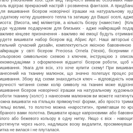
оль відіграє прекрасний настрій і розвинена фантазія. А придба
ля вишивання бісером новорічної іграшки на натуральному ху
одаткову нотку душевного тепла та затишку до Вашої оселі, адже 
исота: {Висота, мм} міліметрів, а кількість бісеру (наместин) {К
уде чудовим подарунком для близьких - адже найкращий подару
ажливе кінцеве призначення - важливо які емоції будуть отриман
удете вишивати набор бісером від Абрис Арт. Наші авторські
тильний сучасний дизайн, комплектуються якісною бавовняною
айкращім у світі бісером Preciosa Ornela (Чехія), бісерним
ольоровою символьною схемою з ключем, інструкцією з описом 
екомендаціями з оформлення відшитої бісером роботи, щоб нав
ишивання. Увага для всіх, хто хоче купити схему! При вишиван
анесений на тканину малюнок, що значно полегшує процес роб
ишивання. Збоку від схеми знаходиться ключ – відповідність ном
ручності читання схеми колір символу на тканині може відрізн
ишивання бісером новорічної іграшки на натуральному художньо
оботи тканину (холст) з нанесеним малюнком ви можете натягнути
ожна вишивати на п'яльцях прямокутної форми, або просто трим
'яльці великі, то полотно можна «наростити», примітавши по к
браного вами полотна. Вишивати краще капроновими або бавовн
ілого або бежевого кольору в одну нитку. Якщо є віск - навощи
ротягнути через нього, надлишок воску видалити, просмикнувши 
итка не вилася і не плуталася.