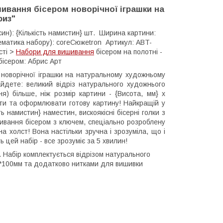
ивання бісером новорічної іграшки на
риз"
бусин): {Кількість намистин} шт. Ширина картини:
тематика набору): coreСюжеtron Артикул: ABT-
сті >
Набори для вишивання
бісером на полотні -
 бісером: Абрис Арт
 новорічної іграшки на натуральному художньому
йдете: великий відріз натурального художнього
) більше, ніж розмір картини - {Висота, мм} х
ати та оформлювати готову картину! Найкращій у
сть намистин} наместин, вискоякісні бісерні голки з
шивання бісером з ключем, спеціально розроблену
холст! Вона настільки зручна і зрозуміла, що і
ь цей набір - все зрозуміє за 5 хвилин!
. Набір комплектується відрізом натурального
*100мм та додатково нитками для вишивки