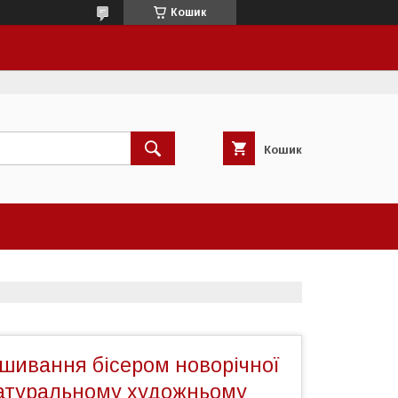
Кошик
Кошик
ишивання бісером новорічної
натуральному художньому