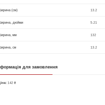
ирина (см)
13.2
Ширина, дюйми
5.21
ирина, мм
132
ирина, см
13.2
нформація для замовлення
іна:
142 ₴