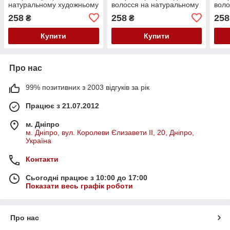
натуральному художньому
волосся на натуральному
воло
холсті "Фокус" Абрис Арт
художньому холсті
худо
258
258
258
₴
₴
AD-069
"Цукерка" Абрис Арт ADH-
"Кон
005
Абр
Купити
Купити
Про нас
99% позитивних з 2003 відгуків за рік
Працює з 21.07.2012
м. Дніпро
м. Дніпро, вул. Королеви Єлизавети ІІ, 20, Дніпро,
Україна
Контакти
Сьогодні працює з 10:00 до 17:00
Показати весь графік роботи
Про нас