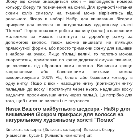
Збоку від схеми знаходиться ключ – відповідність номера
кольору бісеру та позначення на схемі. Для зручності читання
схеми колір символу на тканині може відрізнятись від
реального бісеру в наборі Набір для вишивання бісером
прикраси для волосся на натуральному художньому холсті
"Помах". Перед початком роботи тканину (холст) з нанесеним
малюнком ви можете натягнути на дерев'яну рамку за
допомогою кнопок, також можна вишивати на п'яльцях
прямокутної форми, або просто тримаючи схему для вишивки
з набору на руках. Якщо п'яльці великі, то полотно можна
«наростити», примітавши по краях додаткові смужки тканини,
це залежить від обраного вами полотна. Вишивати краще
капроновими або бавовняними нитками, можна
використовувати 100% РЕ, білого або бежевого кольору в
одну нитку. Якщо є віск - навощите нитку (притиснути нитку
пальцями до воску і протягнути через нього, надлишок воску
видалити, просмикнувши нитку через пальці). Це потрібно для
того, щоб нитка не вилася і не плуталася.
Назва Вашого майбутнього шедевра - Набір для
вишивання бісером прикраси для волосся на
натуральному художньому холсті "Помах"
Кількість кольорів: {Кількість кольорів} Кількість бісеру
(наместин, бусин): {Кількість намистин} шт.