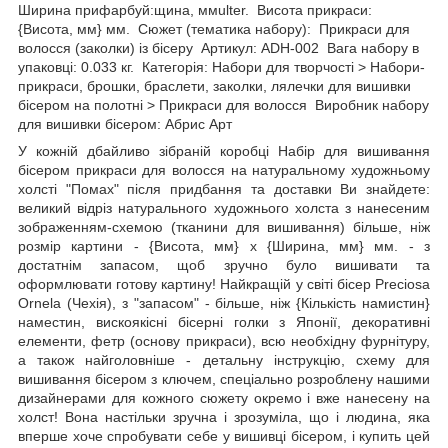
Ширина прифарбуй:щина, ммulter. Висота прикраси:
{Висота, мм} мм. Сюжет (тематика набору): Прикраси для
волосся (заколки) із бісеру Артикул: ADH-002 Вага набору в
упаковці: 0.033 кг. Категорія: Набори для творчості > Набори-
прикраси, брошки, браслети, заколки, лялечки для вишивки
бісером на полотні > Прикраси для волосся Виробник набору
для вишивки бісером: Абрис Арт
У кожній дбайливо зібраній коробці Набір для вишивання
бісером прикраси для волосся на натуральному художньому
холсті "Помах" після придбання та доставки Ви знайдете:
великий відріз натурального художнього холста з нанесеним
зображенням-схемою (тканини для вишивання) більше, ніж
розмір картини - {Висота, мм} х {Ширина, мм} мм. - з
достатнім запасом, щоб зручно було вишивати та
оформлювати готову картину! Найкращій у світі бісер Preciosa
Ornela (Чехія), з "запасом" - більше, ніж {Кількість намистин}
наместин, вискоякісні бісерні голки з Японії, декоративні
елементи, фетр (основу прикраси), всю необхідну фурнітуру,
а також найголовніше - детальну інструкцію, схему для
вишивання бісером з ключем, спеціально розроблену нашими
дизайнерами для кожного сюжету окремо і вже нанесену на
холст! Вона настільки зручна і зрозуміла, що і людина, яка
вперше хоче спробувати себе у вишивці бісером, і купить цей