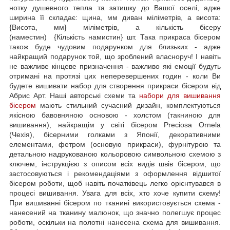
нотку душевного тепла та затишку до Вашої оселі, адже
ширина її складає: щина, мм диван міліметрів, а висота:
{Висота, мм} міліметрів, а кількість бісеру
(наместин) {Кількість намистин} шт. Така прикраса бісером
також буде чудовим подарунком для близьких - адже
найкращий подарунок той, що зроблений власноруч! І навіть
не важливе кінцеве призначення - важливо які емоції будуть
отримані на протязі цих неперевершених годин - коли Ви
будете вишивати набор для створення прикраси бісером від
Абрис Арт. Наші авторські схеми та
набори для вишивання
бісером
мають стильний сучасний дизайн, комплектуються
якісною бавовняною основою - холстом (такниною для
вишивання), найкращім у світі бісером Preciosa Ornela
(Чехія), бісерними голками з Японії, декоративними
елементами, фетром (основую прикраси), фурнітурою та
детальною надрукованою кольоровою символьною схемою з
ключем, інструкцією з описом всіх видів швів бісером, що
застосовуються і рекомендаціями з оформлення відшитої
бісером роботи, щоб навіть початківець легко орієнтувався в
процесі вишивання. Увага для всіх, хто хоче купити схему!
При вишиванні бісером по тканині використовується схема -
нанесений на тканину малюнок, що значно полегшує процес
роботи, оскільки на полотні нанесена схема для вишивання.