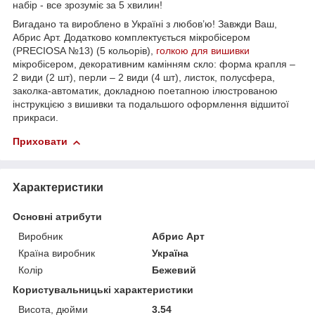
набір - все зрозуміє за 5 хвилин!
Вигадано та вироблено в Україні з любов’ю! Завжди Ваш,
Абрис Арт. Додатково комплектується мікробісером
(PRECIOSA №13) (5 кольорів),
голкою для вишивки
мікробісером, декоративним камінням скло: форма крапля –
2 види (2 шт), перли – 2 види (4 шт), листок, полусфера,
заколка-автоматик, докладною поетапною ілюстрованою
інструкцією з вишивки та подальшого оформлення відшитої
прикраси.
Приховати
Характеристики
Основні атрибути
Виробник
Абрис Арт
Країна виробник
Україна
Колір
Бежевий
Користувальницькі характеристики
Висота, дюйми
3.54