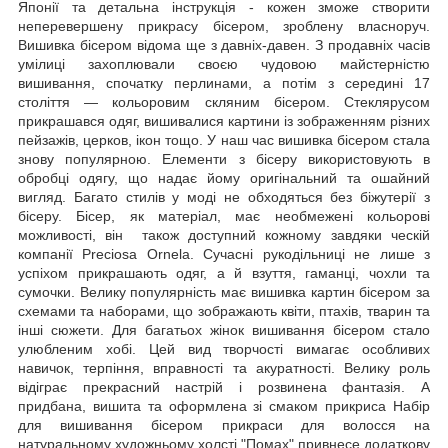
Японії та детальна інструкція - кожен зможе створити
неперевершену прикрасу бісером, зроблену власноруч.
Вишивка бісером відома ще з давніх-давен. З продавніх часів
умілиці захоплювали своєю чудовою майстерністю
вишивання, спочатку перлинами, а потім з середині 17
століття — кольоровим скляним бісером. Стеклярусом
прикрашався одяг, вишивалися картини із зображенням різних
пейзажів, церков, ікон тощо. У наш час вишивка бісером стала
знову популярною. Елементи з бісеру використовують в
обробці одягу, що надає йому оригінальний та ошайний
вигляд. Багато стилів у моді не обходяться без біжутерії з
бісеру. Бісер, як матеріал, має необмежені кольорові
можливості, він також доступний кожному завдяки ческій
компанії Preciosa Ornela. Сучасні рукодільниці не лише з
успіхом прикрашають одяг, а й взуття, гаманці, чохли та
сумочки. Велику популярність має вишивка картин бісером за
схемами та наборами, що зображають квіти, птахів, тварин та
інші сюжети. Для багатьох жінок вишивання бісером стало
улюбленим хобі. Цей вид творчості вимагає особливих
навичок, терпіння, вправності та акуратності. Велику роль
відіграє прекрасний настрій і розвинена фантазія. А
придбана, вишита та оформлена зі смаком прикриса Набір
для вишивання бісером прикраси для волосся на
натуральному художньому холсті "Помах" привнесе додаткову