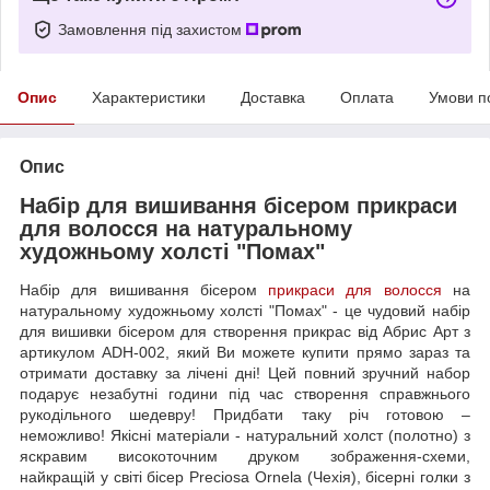
Замовлення під захистом
Опис
Характеристики
Доставка
Оплата
Умови п
Опис
Набір для вишивання бісером прикраси
для волосся на натуральному
художньому холсті "Помах"
Набір для вишивання бісером
прикраси для волосся
на
натуральному художньому холсті "Помах" - це чудовий набір
для вишивки бісером для створення прикрас від Абрис Арт з
артикулом ADH-002, який Ви можете купити прямо зараз та
отримати доставку за лічені дні! Цей повний зручний набор
подарує незабутні години під час створення справжнього
рукодільного шедевру! Придбати таку річ готовою –
неможливо! Якісні матеріали - натуральний холст (полотно) з
яскравим високоточним друком зображення-схеми,
найкращій у світі бісер Preciosa Ornela (Чехія), бісерні голки з