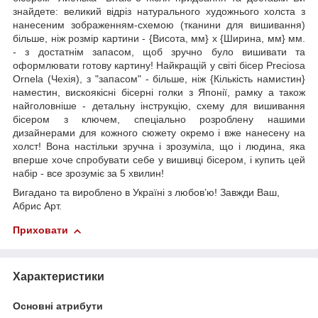
знайдете: великий відріз натурального художнього холста з
нанесеним зображенням-схемою (тканини для вишивання)
більше, ніж розмір картини - {Висота, мм} х {Ширина, мм} мм.
- з достатнім запасом, щоб зручно було вишивати та
оформлювати готову картину! Найкращій у світі бісер Preciosa
Ornela (Чехія), з "запасом" - більше, ніж {Кількість намистин}
наместин, вискоякісні бісерні голки з Японії, рамку а також
найголовніше - детальну інструкцію, схему для вишивання
бісером з ключем, спеціально розроблену нашими
дизайнерами для кожного сюжету окремо і вже нанесену на
холст! Вона настільки зручна і зрозуміла, що і людина, яка
вперше хоче спробувати себе у вишивці бісером, і купить цей
набір - все зрозуміє за 5 хвилин!
Вигадано та вироблено в Україні з любов’ю! Завжди Ваш,
Абрис Арт.
Приховати
Характеристики
Основні атрибути