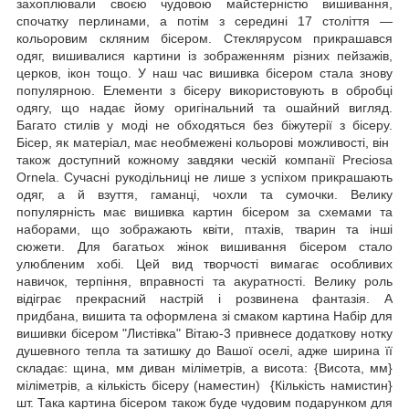
захоплювали своєю чудовою майстерністю вишивання,
спочатку перлинами, а потім з середині 17 століття —
кольоровим скляним бісером. Стеклярусом прикрашався
одяг, вишивалися картини із зображенням різних пейзажів,
церков, ікон тощо. У наш час вишивка бісером стала знову
популярною. Елементи з бісеру використовують в обробці
одягу, що надає йому оригінальний та ошайний вигляд.
Багато стилів у моді не обходяться без біжутерії з бісеру.
Бісер, як матеріал, має необмежені кольорові можливості, він
також доступний кожному завдяки ческій компанії Preciosa
Ornela. Сучасні рукодільниці не лише з успіхом прикрашають
одяг, а й взуття, гаманці, чохли та сумочки. Велику
популярність має вишивка картин бісером за схемами та
наборами, що зображають квіти, птахів, тварин та інші
сюжети. Для багатьох жінок вишивання бісером стало
улюбленим хобі. Цей вид творчості вимагає особливих
навичок, терпіння, вправності та акуратності. Велику роль
відіграє прекрасний настрій і розвинена фантазія. А
придбана, вишита та оформлена зі смаком картина Набір для
вишивки бісером "Листівка" Вітаю-3 привнесе додаткову нотку
душевного тепла та затишку до Вашої оселі, адже ширина її
складає: щина, мм диван міліметрів, а висота: {Висота, мм}
міліметрів, а кількість бісеру (наместин) {Кількість намистин}
шт. Така картина бісером також буде чудовим подарунком для