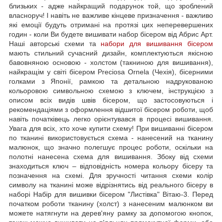
близьких - адже найкращий подарунок той, що зроблений
власноруч! І навіть не важливе кінцеве призначення - важливо
які емоції будуть отримані на протязі цих неперевершених
годин - коли Ви будете вишивати набор бісером від Абрис Арт.
Наші авторські схеми та
набори для вишивання бісером
мають стильний сучасний дизайн, комплектуються якісною
бавовняною основою - холстом (такниною для вишивання),
найкращім у світі бісером Preciosa Ornela (Чехія), бісерними
голками з Японії, рамкою та детальною надрукованою
кольоровою символьною схемою з ключем, інструкцією з
описом всіх видів швів бісером, що застосовуються і
рекомендаціями з оформлення відшитої бісером роботи, щоб
навіть початківець легко орієнтувався в процесі вишивання.
Увага для всіх, хто хоче купити схему! При вишиванні бісером
по тканині використовується схема - нанесений на тканину
малюнок, що значно полегшує процес роботи, оскільки на
полотні нанесена схема для вишивання. Збоку від схеми
знаходиться ключ – відповідність номера кольору бісеру та
позначення на схемі. Для зручності читання схеми колір
символу на тканині може відрізнятись від реального бісеру в
наборі Набір для вишивки бісером "Листівка" Вітаю-3. Перед
початком роботи тканину (холст) з нанесеним малюнком ви
можете натягнути на дерев'яну рамку за допомогою кнопок,