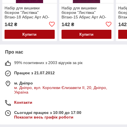
Набір для вишивки
Набір для вишивки
Набі
бісером "Листівка"
бісером "Листівка"
бісе
Вітаю-18 Абрис Арт AO-
Вітаю-15 Абрис Арт AO-
Віта
068
065
066
142
142
142
₴
₴
Купити
Купити
Про нас
99% позитивних з 2003 відгуків за рік
Працює з 21.07.2012
м. Дніпро
м. Дніпро, вул. Королеви Єлизавети ІІ, 20, Дніпро,
Україна
Контакти
Сьогодні працює з 10:00 до 17:00
Показати весь графік роботи