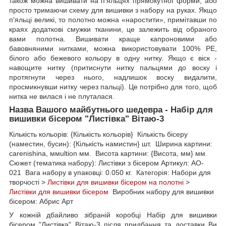
також можна вишивати на п'яльцях прямокутної форми, або
просто тримаючи схему для вишивки з набору на руках. Якщо
п'яльці великі, то полотно можна «наростити», примітавши по
краях додаткові смужки тканини, це залежить від обраного
вами полотна. Вишивати краще капроновими або
бавовняними нитками, можна використовувати 100% РЕ,
білого або бежевого кольору в одну нитку. Якщо є віск -
навощите нитку (притиснути нитку пальцями до воску і
протягнути через нього, надлишок воску видалити,
просмикнувши нитку через пальці). Це потрібно для того, щоб
нитка не вилася і не плуталася.
Назва Вашого майбутнього шедевра - Набір для
вишивки бісером "Листівка" Вітаю-3
Кількість кольорів: {Кількість кольорів} Кількість бісеру
(наместин, бусин): {Кількість намистин} шт. Ширина картини:
carenishina, ммultion мм. Висота картини: {Висота, мм} мм.
Сюжет (тематика набору): Листівки з бісером Артикул: AO-
021 Вага набору в упаковці: 0.050 кг. Категорія: Набори для
творчості >
Листівки для вишивки бісером на полотні
>
Листівки для вишивки бісером
Виробник набору для вишивки
бісером: Абрис Арт
У кожній дбайливо зібраній коробці Набір для вишивки
бісером "Листівка" Вітаю-3 після придбання та доставки Ви