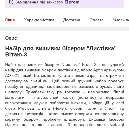
Замовлення під захистом
Опис
Характеристики
Доставка
Оплата
Умови п
Опис
Набір для вишивки бісером "Листівка"
Вітаю-3
Набір для вишивки бісером "Листівка" Вітаю-3 - це чудовий
набір для вишивки бісером листівки від Абрис Арт з артикулом
AO-021, який Ви можете купити прямо зараз та отримати
доставку за лічені дні! Цей повний зручний набор подарує
незабутні години під час створення справжнього рукодільного
шедевру! Придбати таку річ готовою – неможливо! Якісні
матеріали - натуральний холст (полотно) з яскравим
високоточним друком зображення-схеми, найкращій у світі
бісер Preciosa Ornela (Чехія), бісерні голки з Японії та
детальна інструкція - кожен зможе створити неперевершену
картину бісером, зроблену власноруч. Вишивка бісером
відома ще з давніх-давен. З продавніх часів умілиці