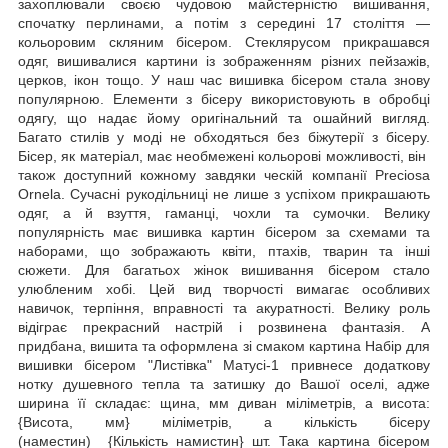
захоплювали своєю чудовою майстерністю вишивання,
спочатку перлинами, а потім з середині 17 століття —
кольоровим скляним бісером. Стеклярусом прикрашався
одяг, вишивалися картини із зображенням різних пейзажів,
церков, ікон тощо. У наш час вишивка бісером стала знову
популярною. Елементи з бісеру використовують в обробці
одягу, що надає йому оригінальний та ошайний вигляд.
Багато стилів у моді не обходяться без біжутерії з бісеру.
Бісер, як матеріал, має необмежені кольорові можливості, він
також доступний кожному завдяки ческій компанії Preciosa
Ornela. Сучасні рукодільниці не лише з успіхом прикрашають
одяг, а й взуття, гаманці, чохли та сумочки. Велику
популярність має вишивка картин бісером за схемами та
наборами, що зображають квіти, птахів, тварин та інші
сюжети. Для багатьох жінок вишивання бісером стало
улюбленим хобі. Цей вид творчості вимагає особливих
навичок, терпіння, вправності та акуратності. Велику роль
відіграє прекрасний настрій і розвинена фантазія. А
придбана, вишита та оформлена зі смаком картина Набір для
вишивки бісером "Листівка" Матусі-1 привнесе додаткову
нотку душевного тепла та затишку до Вашої оселі, адже
ширина її складає: щина, мм диван міліметрів, а висота:
{Висота, мм} міліметрів, а кількість бісеру
(наместин) {Кількість намистин} шт. Така картина бісером