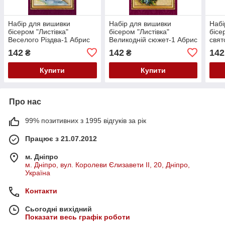
Набір для вишивки
Набір для вишивки
Набі
бісером "Листівка"
бісером "Листівка"
бісе
Веселого Різдва-1 Абрис
Великодній сюжет-1 Абрис
свят
Арт AO-038
Арт AO-001
Арт 
142
142
142
₴
₴
Купити
Купити
Про нас
99% позитивних з 1995 відгуків за рік
Працює з 21.07.2012
м. Дніпро
м. Дніпро, вул. Королеви Єлизавети ІІ, 20, Дніпро,
Україна
Контакти
Сьогодні вихідний
Показати весь графік роботи