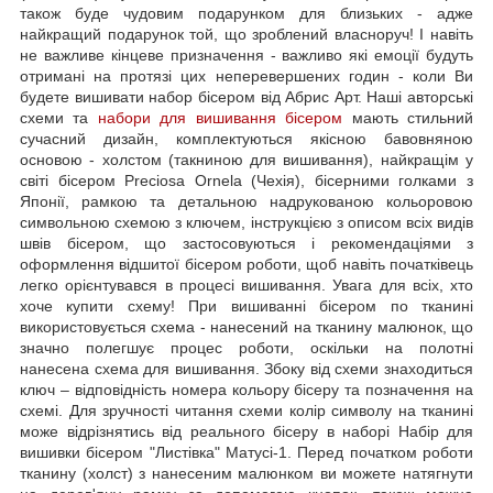
також буде чудовим подарунком для близьких - адже
найкращий подарунок той, що зроблений власноруч! І навіть
не важливе кінцеве призначення - важливо які емоції будуть
отримані на протязі цих неперевершених годин - коли Ви
будете вишивати набор бісером від Абрис Арт. Наші авторські
схеми та
набори для вишивання бісером
мають стильний
сучасний дизайн, комплектуються якісною бавовняною
основою - холстом (такниною для вишивання), найкращім у
світі бісером Preciosa Ornela (Чехія), бісерними голками з
Японії, рамкою та детальною надрукованою кольоровою
символьною схемою з ключем, інструкцією з описом всіх видів
швів бісером, що застосовуються і рекомендаціями з
оформлення відшитої бісером роботи, щоб навіть початківець
легко орієнтувався в процесі вишивання. Увага для всіх, хто
хоче купити схему! При вишиванні бісером по тканині
використовується схема - нанесений на тканину малюнок, що
значно полегшує процес роботи, оскільки на полотні
нанесена схема для вишивання. Збоку від схеми знаходиться
ключ – відповідність номера кольору бісеру та позначення на
схемі. Для зручності читання схеми колір символу на тканині
може відрізнятись від реального бісеру в наборі Набір для
вишивки бісером "Листівка" Матусі-1. Перед початком роботи
тканину (холст) з нанесеним малюнком ви можете натягнути