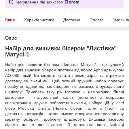
Замовлення під захистом
Опис
Характеристики
Доставка
Оплата
Умови п
Опис
Набір для вишивки бісером "Листівка"
Матусі-1
Набір для вишивки бісером "Листівка" Матусі-1 - це чудовий
набір для вишивки бісером листівки від Абрис Арт з артикулом
AO-080, який Ви можете купити прямо зараз та отримати
доставку за лічені дні! Цей повний зручний набор подарує
незабутні години під час створення справжнього рукодільного
шедевру! Придбати таку річ готовою – неможливо! Якісні
матеріали - натуральний холст (полотно) з яскравим
високоточним друком зображення-схеми, найкращій у світі
бісер Preciosa Ornela (Чехія), бісерні голки з Японії та
детальна інструкція - кожен зможе створити неперевершену
картину бісером, зроблену власноруч. Вишивка бісером
відома ще з давніх-давен. З продавніх часів умілиці