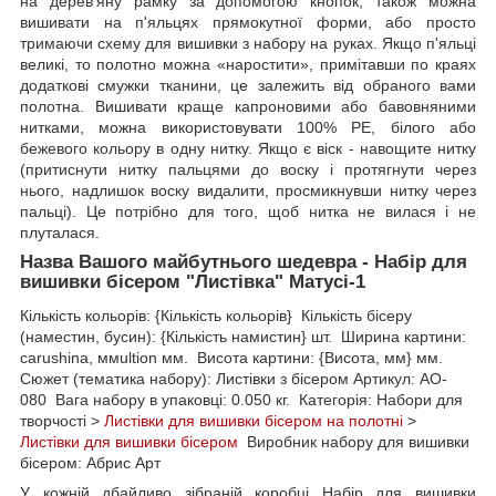
на дерев'яну рамку за допомогою кнопок, також можна
вишивати на п'яльцях прямокутної форми, або просто
тримаючи схему для вишивки з набору на руках. Якщо п'яльці
великі, то полотно можна «наростити», примітавши по краях
додаткові смужки тканини, це залежить від обраного вами
полотна. Вишивати краще капроновими або бавовняними
нитками, можна використовувати 100% РЕ, білого або
бежевого кольору в одну нитку. Якщо є віск - навощите нитку
(притиснути нитку пальцями до воску і протягнути через
нього, надлишок воску видалити, просмикнувши нитку через
пальці). Це потрібно для того, щоб нитка не вилася і не
плуталася.
Назва Вашого майбутнього шедевра - Набір для
вишивки бісером "Листівка" Матусі-1
Кількість кольорів: {Кількість кольорів} Кількість бісеру
(наместин, бусин): {Кількість намистин} шт. Ширина картини:
carushina, ммultion мм. Висота картини: {Висота, мм} мм.
Сюжет (тематика набору): Листівки з бісером Артикул: AO-
080 Вага набору в упаковці: 0.050 кг. Категорія: Набори для
творчості >
Листівки для вишивки бісером на полотні
>
Листівки для вишивки бісером
Виробник набору для вишивки
бісером: Абрис Арт
У кожній дбайливо зібраній коробці Набір для вишивки