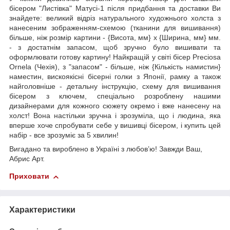
бісером "Листівка" Матусі-1 після придбання та доставки Ви
знайдете: великий відріз натурального художнього холста з
нанесеним зображенням-схемою (тканини для вишивання)
більше, ніж розмір картини - {Висота, мм} х {Ширина, мм} мм.
- з достатнім запасом, щоб зручно було вишивати та
оформлювати готову картину! Найкращій у світі бісер Preciosa
Ornela (Чехія), з "запасом" - більше, ніж {Кількість намистин}
наместин, вискоякісні бісерні голки з Японії, рамку а також
найголовніше - детальну інструкцію, схему для вишивання
бісером з ключем, спеціально розроблену нашими
дизайнерами для кожного сюжету окремо і вже нанесену на
холст! Вона настільки зручна і зрозуміла, що і людина, яка
вперше хоче спробувати себе у вишивці бісером, і купить цей
набір - все зрозуміє за 5 хвилин!
Вигадано та вироблено в Україні з любов’ю! Завжди Ваш,
Абрис Арт.
Приховати
Характеристики