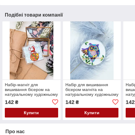
Подібні товари компанії
Набір-магніт для
Набір для вишивання
Набі
вишивання бісером на
бісером магніта на
виши
натуральному художньому
натуральному художньому
нату
холсті з акриловою
холсті з акриловою
холс
142
142
142
₴
₴
основою "Мишеня" Абрис
основою "Добрий ранок"
осно
Арт
Абрис
Абр
Купити
Купити
Про нас