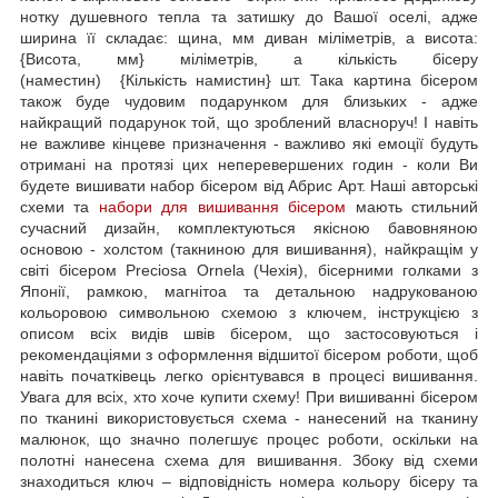
нотку душевного тепла та затишку до Вашої оселі, адже
ширина її складає: щина, мм диван міліметрів, а висота:
{Висота, мм} міліметрів, а кількість бісеру
(наместин) {Кількість намистин} шт. Така картина бісером
також буде чудовим подарунком для близьких - адже
найкращий подарунок той, що зроблений власноруч! І навіть
не важливе кінцеве призначення - важливо які емоції будуть
отримані на протязі цих неперевершених годин - коли Ви
будете вишивати набор бісером від Абрис Арт. Наші авторські
схеми та
набори для вишивання бісером
мають стильний
сучасний дизайн, комплектуються якісною бавовняною
основою - холстом (такниною для вишивання), найкращім у
світі бісером Preciosa Ornela (Чехія), бісерними голками з
Японії, рамкою, магнітоа та детальною надрукованою
кольоровою символьною схемою з ключем, інструкцією з
описом всіх видів швів бісером, що застосовуються і
рекомендаціями з оформлення відшитої бісером роботи, щоб
навіть початківець легко орієнтувався в процесі вишивання.
Увага для всіх, хто хоче купити схему! При вишиванні бісером
по тканині використовується схема - нанесений на тканину
малюнок, що значно полегшує процес роботи, оскільки на
полотні нанесена схема для вишивання. Збоку від схеми
знаходиться ключ – відповідність номера кольору бісеру та