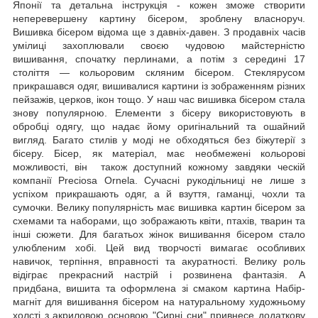
Японії та детальна інструкція - кожен зможе створити
неперевершену картину бісером, зроблену власноруч.
Вишивка бісером відома ще з давніх-давен. З продавніх часів
умілиці захоплювали своєю чудовою майстерністю
вишивання, спочатку перлинами, а потім з середині 17
століття — кольоровим скляним бісером. Стеклярусом
прикрашався одяг, вишивалися картини із зображенням різних
пейзажів, церков, ікон тощо. У наш час вишивка бісером стала
знову популярною. Елементи з бісеру використовують в
обробці одягу, що надає йому оригінальний та ошайний
вигляд. Багато стилів у моді не обходяться без біжутерії з
бісеру. Бісер, як матеріал, має необмежені кольорові
можливості, він також доступний кожному завдяки ческій
компанії Preciosa Ornela. Сучасні рукодільниці не лише з
успіхом прикрашають одяг, а й взуття, гаманці, чохли та
сумочки. Велику популярність має вишивка картин бісером за
схемами та наборами, що зображають квіти, птахів, тварин та
інші сюжети. Для багатьох жінок вишивання бісером стало
улюбленим хобі. Цей вид творчості вимагає особливих
навичок, терпіння, вправності та акуратності. Велику роль
відіграє прекрасний настрій і розвинена фантазія. А
придбана, вишита та оформлена зі смаком картина Набір-
магніт для вишивання бісером на натуральному художньому
холсті з акриловою основою "Сирні сни" привнесе додаткову