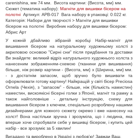
carenishina, мм 74 мм. Висота картини: {Висота, мм} мм.
Сюжет (тематика набору):
Магніти для вишивки бісером на
полотні
Артикул: APB-017 Вага набору в упаковці: 0.022 кг.
Категорія: Набори для творчості > Магніти для вишивки
бісером на полотні Виробник набору для вишивки бісером:
Абрис Арт
У кожній дбайливо зібраній коробці Набір-магніт для
вишивання бісером на натуральному художньому холсті з
акриловою основою "Сирні сни" після придбання та доставки
Ви знайдете: великий відріз натурального художнього холста з
нанесеним зображенням-схемою (тканини для вишивання)
більше, ніж розмір картини - {Висота, мм} х {Ширина, мм} мм.
- з достатнім запасом, щоб зручно було вишивати та
оформлювати готову картину! Найкращій у світі бісер Preciosa
Ornela (Чехія), з "запасом" - більше, ніж {Кількість намистин}
наместин, вискоякісні бісерні голки з Японії, магніт та рамку а
також найголовніше - детальну інструкцію, схему для
вишивання бісером з ключем, спеціально розроблену нашими
дизайнерами для кожного сюжету окремо і вже нанесену на
холст! Вона настільки зручна і зрозуміла, що і людина, яка
вперше хоче спробувати себе у вишивці бісером, і купить цей
набір - все зрозуміє за 5 хвилин!
Вигадано та вироблено в Україні з любов’ю! Завжди Ваш,