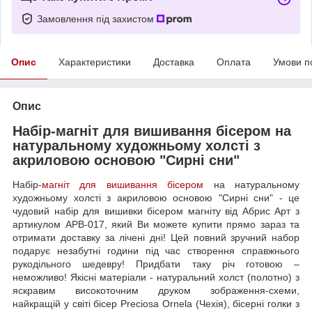
Замовлення під захистом
Опис
Характеристики
Доставка
Оплата
Умови п
Опис
Набір-магніт для вишивання бісером на
натуральному художньому холсті з
акриловою основою "Сирні сни"
Набір-
магніт для вишивання бісером
на натуральному
художньому холсті з акриловою основою "Сирні сни" - це
чудовий набір для вишивки бісером магніту від Абрис Арт з
артикулом APB-017, який Ви можете купити прямо зараз та
отримати доставку за лічені дні! Цей повний зручний набор
подарує незабутні години під час створення справжнього
рукодільного шедевру! Придбати таку річ готовою –
неможливо! Якісні матеріали - натуральний холст (полотно) з
яскравим високоточним друком зображення-схеми,
найкращій у світі бісер Preciosa Ornela (Чехія), бісерні голки з