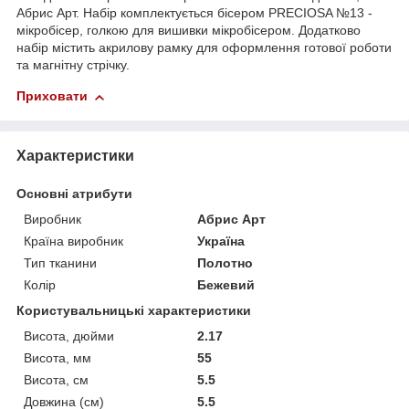
Абрис Арт. Набір комплектується бісером PRECIOSA №13 -
мікробісер, голкою для вишивки мікробісером. Додатково
набір містить акрилову рамку для оформлення готової роботи
та магнітну стрічку.
Приховати
Характеристики
Основні атрибути
Виробник
Абрис Арт
Країна виробник
Україна
Тип тканини
Полотно
Колір
Бежевий
Користувальницькі характеристики
Висота, дюйми
2.17
Висота, мм
55
Висота, см
5.5
Довжина (см)
5.5