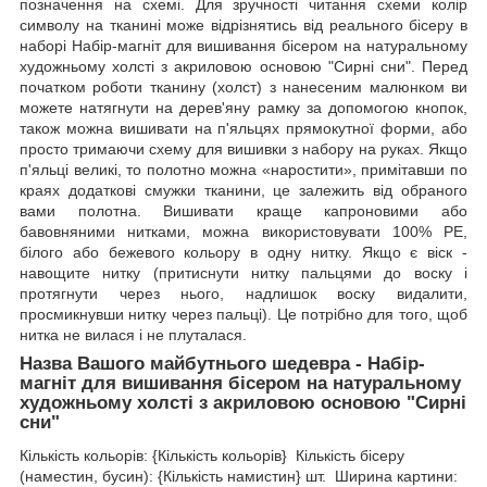
позначення на схемі. Для зручності читання схеми колір
символу на тканині може відрізнятись від реального бісеру в
наборі Набір-магніт для вишивання бісером на натуральному
художньому холсті з акриловою основою "Сирні сни". Перед
початком роботи тканину (холст) з нанесеним малюнком ви
можете натягнути на дерев'яну рамку за допомогою кнопок,
також можна вишивати на п'яльцях прямокутної форми, або
просто тримаючи схему для вишивки з набору на руках. Якщо
п'яльці великі, то полотно можна «наростити», примітавши по
краях додаткові смужки тканини, це залежить від обраного
вами полотна. Вишивати краще капроновими або
бавовняними нитками, можна використовувати 100% РЕ,
білого або бежевого кольору в одну нитку. Якщо є віск -
навощите нитку (притиснути нитку пальцями до воску і
протягнути через нього, надлишок воску видалити,
просмикнувши нитку через пальці). Це потрібно для того, щоб
нитка не вилася і не плуталася.
Назва Вашого майбутнього шедевра - Набір-
магніт для вишивання бісером на натуральному
художньому холсті з акриловою основою "Сирні
сни"
Кількість кольорів: {Кількість кольорів} Кількість бісеру
(наместин, бусин): {Кількість намистин} шт. Ширина картини: