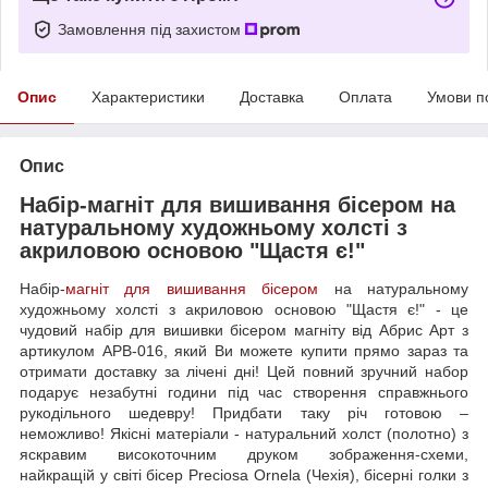
Замовлення під захистом
Опис
Характеристики
Доставка
Оплата
Умови п
Опис
Набір-магніт для вишивання бісером на
натуральному художньому холсті з
акриловою основою "Щастя є!"
Набір-
магніт для вишивання бісером
на натуральному
художньому холсті з акриловою основою "Щастя є!" - це
чудовий набір для вишивки бісером магніту від Абрис Арт з
артикулом APB-016, який Ви можете купити прямо зараз та
отримати доставку за лічені дні! Цей повний зручний набор
подарує незабутні години під час створення справжнього
рукодільного шедевру! Придбати таку річ готовою –
неможливо! Якісні матеріали - натуральний холст (полотно) з
яскравим високоточним друком зображення-схеми,
найкращій у світі бісер Preciosa Ornela (Чехія), бісерні голки з