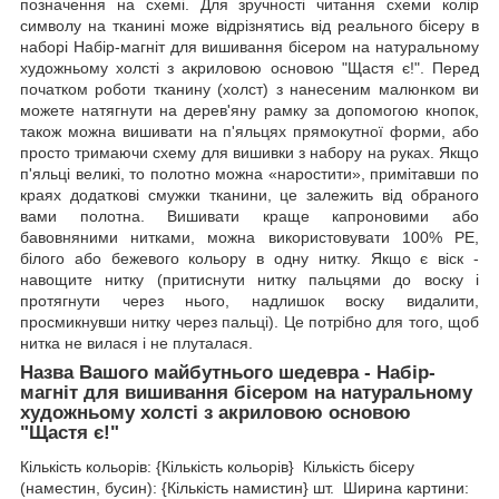
позначення на схемі. Для зручності читання схеми колір
символу на тканині може відрізнятись від реального бісеру в
наборі Набір-магніт для вишивання бісером на натуральному
художньому холсті з акриловою основою "Щастя є!". Перед
початком роботи тканину (холст) з нанесеним малюнком ви
можете натягнути на дерев'яну рамку за допомогою кнопок,
також можна вишивати на п'яльцях прямокутної форми, або
просто тримаючи схему для вишивки з набору на руках. Якщо
п'яльці великі, то полотно можна «наростити», примітавши по
краях додаткові смужки тканини, це залежить від обраного
вами полотна. Вишивати краще капроновими або
бавовняними нитками, можна використовувати 100% РЕ,
білого або бежевого кольору в одну нитку. Якщо є віск -
навощите нитку (притиснути нитку пальцями до воску і
протягнути через нього, надлишок воску видалити,
просмикнувши нитку через пальці). Це потрібно для того, щоб
нитка не вилася і не плуталася.
Назва Вашого майбутнього шедевра - Набір-
магніт для вишивання бісером на натуральному
художньому холсті з акриловою основою
"Щастя є!"
Кількість кольорів: {Кількість кольорів} Кількість бісеру
(наместин, бусин): {Кількість намистин} шт. Ширина картини: