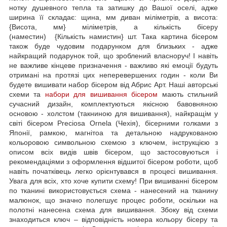
нотку душевного тепла та затишку до Вашої оселі, адже
ширина її складає: щина, мм диван міліметрів, а висота:
{Висота, мм} міліметрів, а кількість бісеру
(наместин) {Кількість намистин} шт. Така картина бісером
також буде чудовим подарунком для близьких - адже
найкращий подарунок той, що зроблений власноруч! І навіть
не важливе кінцеве призначення - важливо які емоції будуть
отримані на протязі цих неперевершених годин - коли Ви
будете вишивати набор бісером від Абрис Арт. Наші авторські
схеми та
набори для вишивання бісером
мають стильний
сучасний дизайн, комплектуються якісною бавовняною
основою - холстом (такниною для вишивання), найкращім у
світі бісером Preciosa Ornela (Чехія), бісерними голками з
Японії, рамкою, магнітоа та детальною надрукованою
кольоровою символьною схемою з ключем, інструкцією з
описом всіх видів швів бісером, що застосовуються і
рекомендаціями з оформлення відшитої бісером роботи, щоб
навіть початківець легко орієнтувався в процесі вишивання.
Увага для всіх, хто хоче купити схему! При вишиванні бісером
по тканині використовується схема - нанесений на тканину
малюнок, що значно полегшує процес роботи, оскільки на
полотні нанесена схема для вишивання. Збоку від схеми
знаходиться ключ – відповідність номера кольору бісеру та