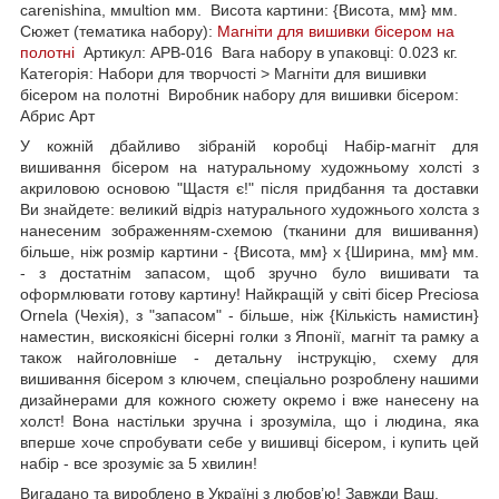
carenishina, ммultion мм. Висота картини: {Висота, мм} мм.
Сюжет (тематика набору):
Магніти для вишивки бісером на
полотні
Артикул: APB-016 Вага набору в упаковці: 0.023 кг.
Категорія: Набори для творчості > Магніти для вишивки
бісером на полотні Виробник набору для вишивки бісером:
Абрис Арт
У кожній дбайливо зібраній коробці Набір-магніт для
вишивання бісером на натуральному художньому холсті з
акриловою основою "Щастя є!" після придбання та доставки
Ви знайдете: великий відріз натурального художнього холста з
нанесеним зображенням-схемою (тканини для вишивання)
більше, ніж розмір картини - {Висота, мм} х {Ширина, мм} мм.
- з достатнім запасом, щоб зручно було вишивати та
оформлювати готову картину! Найкращій у світі бісер Preciosa
Ornela (Чехія), з "запасом" - більше, ніж {Кількість намистин}
наместин, вискоякісні бісерні голки з Японії, магніт та рамку а
також найголовніше - детальну інструкцію, схему для
вишивання бісером з ключем, спеціально розроблену нашими
дизайнерами для кожного сюжету окремо і вже нанесену на
холст! Вона настільки зручна і зрозуміла, що і людина, яка
вперше хоче спробувати себе у вишивці бісером, і купить цей
набір - все зрозуміє за 5 хвилин!
Вигадано та вироблено в Україні з любов’ю! Завжди Ваш,