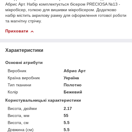
Абрис Арт. Набір комплектується бісером PRECIOSA №13 -
мікробісер, голкою для вишивки мікробісером. Додатково
набір містить акрилову рамку для оформлення готової роботи
та магнітну стрічку.
Приховати
Характеристики
Основні атрибути
Виробник
Абрис Арт
Країна виробник
Україна
Тип тканини
Полотно
Колір
Бежевий
Користувальницькі характеристики
Висота, дюйми
2.17
Висота, мм
55
Висота, см
5.5
Довжина (см)
5.5