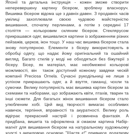
Японії та детальна інструкція - кожен зможе створити
неперевершену картину бісером, зроблену власноруч.
Вишивка бісером відома ще з давніх-давен. З продавніх часів
умілиці захоплювали своєю чудовою майстерністю
вишивання, спочатку перлинами, а потім з середині 17
століття — кольоровим скляним бісером. Стеклярусом
прикрашався одяг, вишивалися картини із зображенням різних
пейзажів, церков, ікон тощо. У наш час вишивка бісером стала
знову популярною. Елементи з бісеру використовують в
обробці одягу, що надає йому оригінальний та ошайний
вигляд. Багато стилів у моді не обходяться без біжутерії з
бісеру. Бісер, як матеріал, має необмежені кольорові
можливості, він також доступний кожному завдяки ческій
компанії Preciosa Ornela. Сучасні рукодільниці не лише з
успіхом прикрашають одяг, а й взуття, гаманці, чохли та
сумочки. Велику популярність має вишивка картин бісером за
схемами та наборами, що зображають квіти, птахів, тварин та
інші сюжети. Для багатьох жінок вишивання бісером стало
улюбленим хобі. Цей вид творчості вимагає особливих
навичок, терпіння, вправності та акуратності. Велику роль
відіграє прекрасний настрій і розвинена фантазія. А
придбана, вишита та оформлена зі смаком картина Набір-
магніт для вишивання бісером на натуральному художньому
холсті з акриловою основою "Щастя є!" привнесе додаткову