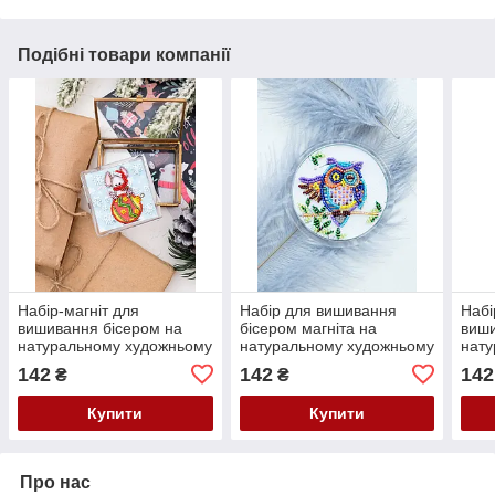
Подібні товари компанії
Набір-магніт для
Набір для вишивання
Набі
вишивання бісером на
бісером магніта на
виши
натуральному художньому
натуральному художньому
нату
холсті з акриловою
холсті з акриловою
холс
142
142
142
₴
₴
основою "Мишеня" Абрис
основою "Добрий ранок"
осно
Арт
Абрис
Абр
Купити
Купити
Про нас