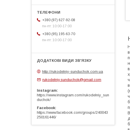
+380 (97) 627-92-08
пн-пт: 10:00-17:00
+380 (95) 195-63-70
пн-пт: 10:00-17:00
Н
в
п
н
в
http://rukodelniy-sunduchok.com.ua
х
ч
rukodelniy.sunduchok@gmail.com
в
Instagram
(
https://www.instagram.com/rukodelniy_sun
ч
duchok/
б
Facebook
https://www.facebook.com/groups/240043
В
250161446/
д
б
в