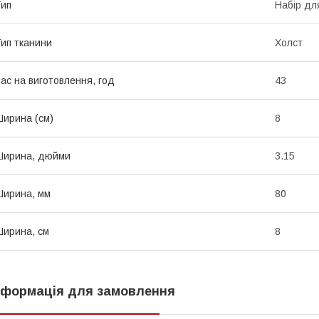
ип
Набір дл
ип тканини
Холст
ас на виготовлення, год
43
ирина (см)
8
Ширина, дюйми
3.15
ирина, мм
80
ирина, см
8
нформація для замовлення