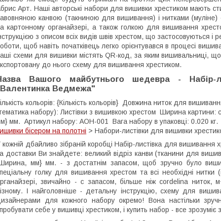
брис Арт. Наші авторські набори для вишивки хрестиком мають ст
авовняною канвою (такниною для вишивання) і нитками (муліне) є
а картонному органайзері, а також голкою для вишивання хрес
нструкцією з описом всіх видів швів хрестом, що застосовуються 
оботи, щоб навіть початківець легко орієнтувався в процесі вишива
аші схеми для вишивки містять QR-код, за яким вишивальниці, 
кспортовану до нього схему для вишивання хрестиком.
Назва Вашого майбутнього шедевра - Набір-л
"Валентинка Ведмежа"
ількість кольорів: {Кількість кольорів} Довжина ниток для вишиван
тематика набору): Листівки з вишивкою хрестом Ширина картини: ca
м} мм. Артикул набору: AOH-001 Вага набору в упаковці: 0.020 кг.
ишивки бісером на полотні
> Набори-листівки для вишивки хрести
 кожній дбайливо зібраній коробці Набір-листівка для вишивання
а доставки Ви знайдете: великий відріз канви (тканини для вишива
Ширина, мм} мм. - з достатнім запасом, щоб зручно було виш
пеціальну голку для вишивання хрестом та всі необхідні нитки (м
рганайзері, звичайно - с запасом, більше ніж cordelina ниток
ізному. І найголовніше - детальну інструкцію, схему для виши
изайнерами для кожного набору окремо! Вона настільки зручн
пробувати себе у вишивці хрестиком, і купить набор - все зрозуміє 