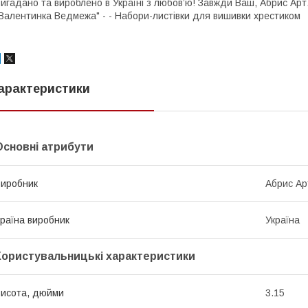
игадано та вироблено в Україні з любов’ю! Завжди Ваш, Абрис Арт
Валентинка Ведмежа" - - Набори-листівки для вишивки хрестиком
арактеристики
Основні атрибути
иробник
Абрис Ар
раїна виробник
Україна
Користувальницькі характеристики
исота, дюйми
3.15