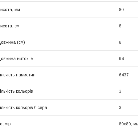
исота, мм
80
исота, см
8
овжина (см)
8
овжина ниток, м
64
ількість намистин
6437
ількість кольорів
3
ількість кольорів бісера
3
озмір
80x80, м