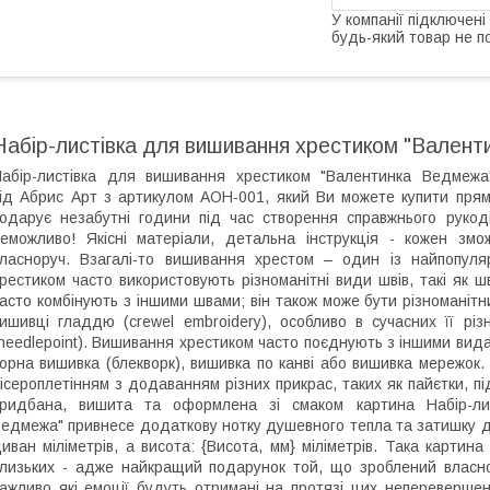
У компанії підключені
будь-який товар не п
Набір-листівка для вишивання хрестиком "Вален
абір-листівка для вишивання хрестиком "Валентинка Ведмеж
ід Абрис Арт з артикулом AOH-001, який Ви можете купити прямо
одарує незабутні години під час створення справжнього рукод
еможливо! Якісні матеріали, детальна інструкція - кожен з
ласноруч. Взагалі-то вишивання хрестом – один із найпопуля
рестиком часто використовують різноманітні види швів, такі як 
асто комбінують з іншими швами; він також може бути різноманіт
ишивці гладдю (crewel embroidery), особливо в сучасних її рі
needlepoint). Вишивання хрестиком часто поєднують з іншими вида
орна вишивка (блекворк), вишивка по канві або вишивка мережок.
ісероплетінням з додаванням різних прикрас, таких як пайєтки, пі
придбана, вишита та оформлена зі смаком картина Набір-ли
едмежа" привнесе додаткову нотку душевного тепла та затишку до
иван міліметрів, а висота: {Висота, мм} міліметрів. Така карти
лизьких - адже найкращий подарунок той, що зроблений власнор
ажливо які емоції будуть отримані на протязі цих непереверше