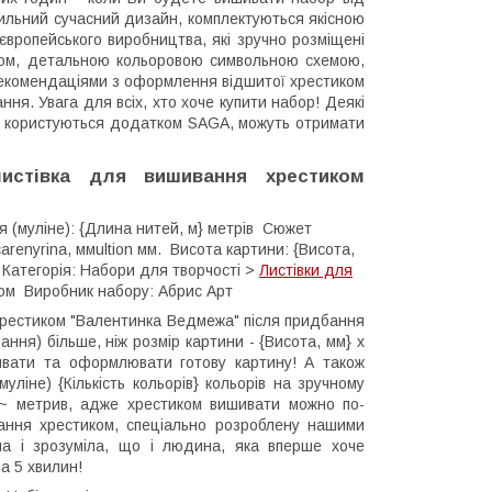
ильний сучасний дизайн, комплектуються якісною
вропейського виробництва, які зручно розміщені
том, детальною кольоровою символьною схемою,
і рекомендаціями з оформлення відшитої хрестиком
ння. Увага для всіх, хто хоче купити набор! Деякі
що користуються додатком SAGA, можуть отримати
истівка для вишивання хрестиком
ня (муліне): {Длина нитей, м} метрів Сюжет
renyrina, ммultion мм. Висота картини: {Висота,
 Категорія: Набори для творчості >
Листівки для
ком Виробник набору: Абрис Арт
 хрестиком "Валентинка Ведмежа" після придбання
ння) більше, ніж розмір картини - {Висота, мм} х
ивати та оформлювати готову картину! А також
уліне) {Кількість кольорів} кольорів на зручному
, м~ метрив, адже хрестиком вишивати можно по-
вання хрестиком, спеціально розроблену нашими
а і зрозуміла, що і людина, яка вперше хоче
за 5 хвилин!