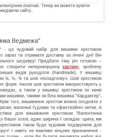
 електронні платежі. Тепер ви можете купити
окидаючи сайту.
тинка Ведмежа"
а" - це чудовий набір для вишивки хрестиком
 зараз та отримати доставку за лічені дні! Він
ільного шедевру! Придбати таку річ готовою –
може створити неперевершену
картину
, зроблену
рніших видів рукоділля (handmade). У вишивці
шви ¼, ½, ¾ та шов «позадголку». Шов хрестиком
них форм. Інколи шов хрестиком використовують у
зновидах, а також у вишивці хрестиком по канві
ми вишивки, такими як біла вишивка "Хардангер",
 Крім того, вишивання хрестом можна поєднати з
двіски, маленькі ґудзики та «фантазійні» нитки. А
стівка для вишивання хрестиком "Валентинка
 Вашої оселі, адже ширина її складає: щина, мм
на хрестиком також буде чудовим подарунком для
уч! І навіть не важливе кінцеве призначення -
них годин - коли Ви будете вишивати набор від