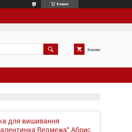
Кошик
Кошик
вка для вишивання
Валентинка Ведмежа" Абрис