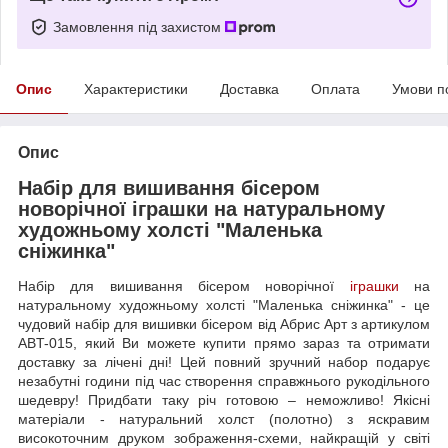
Замовлення під захистом
Опис
Характеристики
Доставка
Оплата
Умови п
Опис
Набір для вишивання бісером
новорічної іграшки на натуральному
художньому холсті "Маленька
сніжинка"
Набір для вишивання бісером новорічної
іграшки
на
натуральному художньому холсті "Маленька сніжинка" - це
чудовий набір для вишивки бісером від Абрис Арт з артикулом
ABT-015, який Ви можете купити прямо зараз та отримати
доставку за лічені дні! Цей повний зручний набор подарує
незабутні години під час створення справжнього рукодільного
шедевру! Придбати таку річ готовою – неможливо! Якісні
матеріали - натуральний холст (полотно) з яскравим
високоточним друком зображення-схеми, найкращій у світі