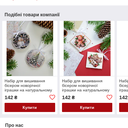
Подібні товари компанії
Набір для вишивання
Набір для вишивання
Набі
бісером новорічної
бісером новорічної
бісе
іграшки на натуральному
іграшки на натуральному
ігра
художньому холсті
художньому холсті
худо
142
142
142
₴
₴
"Зимовий гість" Абрис Арт
"Святкова випічка" Абрис
"Чер
Арт
Абри
Купити
Купити
Про нас