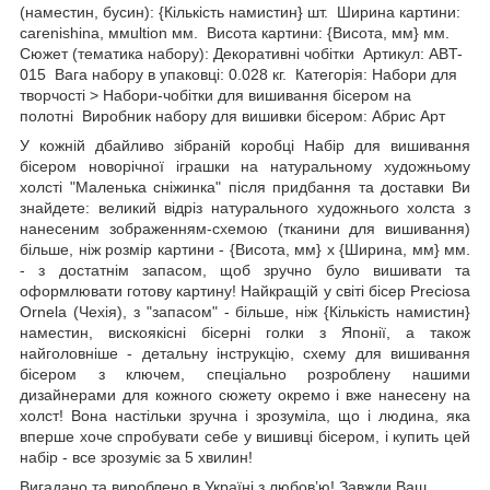
(наместин, бусин): {Кількість намистин} шт. Ширина картини:
carenishina, ммultion мм. Висота картини: {Висота, мм} мм.
Сюжет (тематика набору): Декоративні чобітки Артикул: ABT-
015 Вага набору в упаковці: 0.028 кг. Категорія: Набори для
творчості > Набори-чобітки для вишивання бісером на
полотні Виробник набору для вишивки бісером: Абрис Арт
У кожній дбайливо зібраній коробці Набір для вишивання
бісером новорічної іграшки на натуральному художньому
холсті "Маленька сніжинка" після придбання та доставки Ви
знайдете: великий відріз натурального художнього холста з
нанесеним зображенням-схемою (тканини для вишивання)
більше, ніж розмір картини - {Висота, мм} х {Ширина, мм} мм.
- з достатнім запасом, щоб зручно було вишивати та
оформлювати готову картину! Найкращій у світі бісер Preciosa
Ornela (Чехія), з "запасом" - більше, ніж {Кількість намистин}
наместин, вискоякісні бісерні голки з Японії, а також
найголовніше - детальну інструкцію, схему для вишивання
бісером з ключем, спеціально розроблену нашими
дизайнерами для кожного сюжету окремо і вже нанесену на
холст! Вона настільки зручна і зрозуміла, що і людина, яка
вперше хоче спробувати себе у вишивці бісером, і купить цей
набір - все зрозуміє за 5 хвилин!
Вигадано та вироблено в Україні з любов’ю! Завжди Ваш,