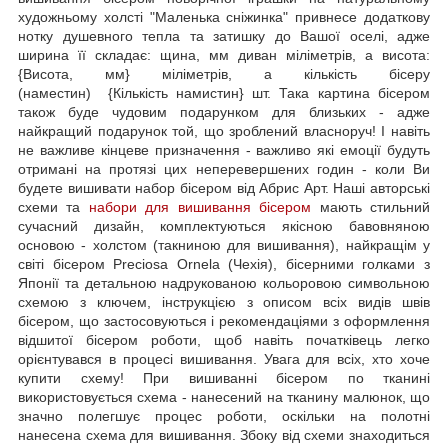
художньому холсті "Маленька сніжинка" привнесе додаткову
нотку душевного тепла та затишку до Вашої оселі, адже
ширина її складає: щина, мм диван міліметрів, а висота:
{Висота, мм} міліметрів, а кількість бісеру
(наместин) {Кількість намистин} шт. Така картина бісером
також буде чудовим подарунком для близьких - адже
найкращий подарунок той, що зроблений власноруч! І навіть
не важливе кінцеве призначення - важливо які емоції будуть
отримані на протязі цих неперевершених годин - коли Ви
будете вишивати набор бісером від Абрис Арт. Наші авторські
схеми та
набори для вишивання бісером
мають стильний
сучасний дизайн, комплектуються якісною бавовняною
основою - холстом (такниною для вишивання), найкращім у
світі бісером Preciosa Ornela (Чехія), бісерними голками з
Японії та детальною надрукованою кольоровою символьною
схемою з ключем, інструкцією з описом всіх видів швів
бісером, що застосовуються і рекомендаціями з оформлення
відшитої бісером роботи, щоб навіть початківець легко
орієнтувався в процесі вишивання. Увага для всіх, хто хоче
купити схему! При вишиванні бісером по тканині
використовується схема - нанесений на тканину малюнок, що
значно полегшує процес роботи, оскільки на полотні
нанесена схема для вишивання. Збоку від схеми знаходиться