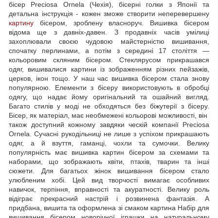
бісер Preciosa Ornela (Чехія), бісерні голки з Японії та
детальна інструкція - кожен зможе створити неперевершену
картину
бісером, зроблену власноруч. Вишивка бісером
відома ще з давніх-давен. З продавніх часів умілиці
захоплювали своєю чудовою майстерністю вишивання,
спочатку перлинами, а потім з середині 17 століття —
кольоровим скляним бісером. Стеклярусом прикрашався
одяг, вишивалися картини із зображенням різних пейзажів,
церков, ікон тощо. У наш час вишивка бісером стала знову
популярною. Елементи з бісеру використовують в обробці
одягу, що надає йому оригінальний та ошайний вигляд.
Багато стилів у моді не обходяться без біжутерії з бісеру.
Бісер, як матеріал, має необмежені кольорові можливості, він
також доступний кожному завдяки ческій компанії Preciosa
Ornela. Сучасні рукодільниці не лише з успіхом прикрашають
одяг, а й взуття, гаманці, чохли та сумочки. Велику
популярність має вишивка картин бісером за схемами та
наборами, що зображають квіти, птахів, тварин та інші
сюжети. Для багатьох жінок вишивання бісером стало
улюбленим хобі. Цей вид творчості вимагає особливих
навичок, терпіння, вправності та акуратності. Велику роль
відіграє прекрасний настрій і розвинена фантазія. А
придбана, вишита та оформлена зі смаком картина Набір для
вишивання бісером новорічної іграшки на натуральному