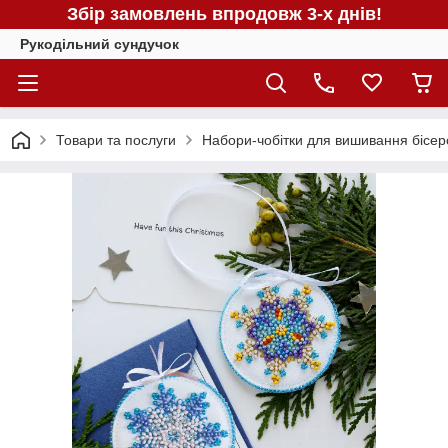
Збір замовлень впродовж 3-х днів!
Рукодільний сундучок
Товари та послуги
Набори-чобітки для вишивання бісер