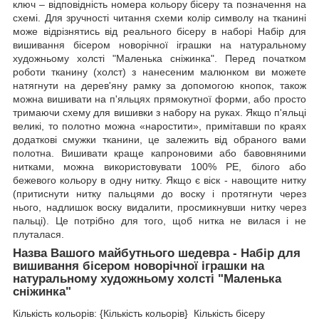
ключ – відповідність номера кольору бісеру та позначення на
схемі. Для зручності читання схеми колір символу на тканині
може відрізнятись від реального бісеру в наборі Набір для
вишивання бісером новорічної іграшки на натуральному
художньому холсті "Маленька сніжинка". Перед початком
роботи тканину (холст) з нанесеним малюнком ви можете
натягнути на дерев'яну рамку за допомогою кнопок, також
можна вишивати на п'яльцях прямокутної форми, або просто
тримаючи схему для вишивки з набору на руках. Якщо п'яльці
великі, то полотно можна «наростити», примітавши по краях
додаткові смужки тканини, це залежить від обраного вами
полотна. Вишивати краще капроновими або бавовняними
нитками, можна використовувати 100% РЕ, білого або
бежевого кольору в одну нитку. Якщо є віск - навощите нитку
(притиснути нитку пальцями до воску і протягнути через
нього, надлишок воску видалити, просмикнувши нитку через
пальці). Це потрібно для того, щоб нитка не вилася і не
плуталася.
Назва Вашого майбутнього шедевра - Набір для
вишивання бісером новорічної іграшки на
натуральному художньому холсті "Маленька
сніжинка"
Кількість кольорів: {Кількість кольорів} Кількість бісеру