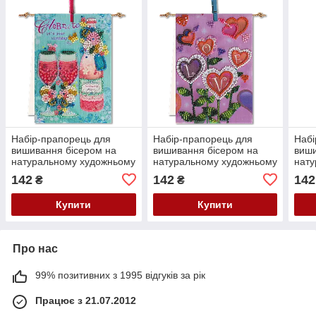
Набір-прапорець для
Набір-прапорець для
Набі
вишивання бісером на
вишивання бісером на
виши
натуральному художньому
натуральному художньому
нату
холсті "На брудершафт"
холсті "Квіти любові"
холс
142
142
142
₴
₴
Абрис Арт AT-005
Абрис Арт AT-007
Абри
Купити
Купити
Про нас
99% позитивних з 1995 відгуків за рік
Працює з 21.07.2012