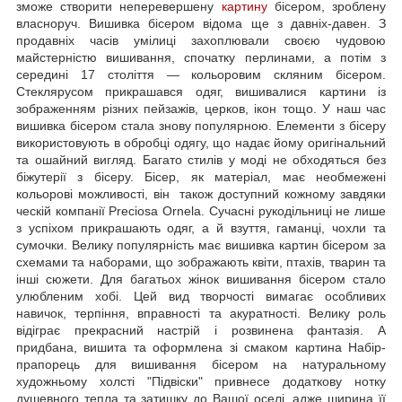
зможе створити неперевершену
картину
бісером, зроблену
власноруч. Вишивка бісером відома ще з давніх-давен. З
продавніх часів умілиці захоплювали своєю чудовою
майстерністю вишивання, спочатку перлинами, а потім з
середині 17 століття — кольоровим скляним бісером.
Стеклярусом прикрашався одяг, вишивалися картини із
зображенням різних пейзажів, церков, ікон тощо. У наш час
вишивка бісером стала знову популярною. Елементи з бісеру
використовують в обробці одягу, що надає йому оригінальний
та ошайний вигляд. Багато стилів у моді не обходяться без
біжутерії з бісеру. Бісер, як матеріал, має необмежені
кольорові можливості, він також доступний кожному завдяки
ческій компанії Preciosa Ornela. Сучасні рукодільниці не лише
з успіхом прикрашають одяг, а й взуття, гаманці, чохли та
сумочки. Велику популярність має вишивка картин бісером за
схемами та наборами, що зображають квіти, птахів, тварин та
інші сюжети. Для багатьох жінок вишивання бісером стало
улюбленим хобі. Цей вид творчості вимагає особливих
навичок, терпіння, вправності та акуратності. Велику роль
відіграє прекрасний настрій і розвинена фантазія. А
придбана, вишита та оформлена зі смаком картина Набір-
прапорець для вишивання бісером на натуральному
художньому холсті "Підвіски" привнесе додаткову нотку
душевного тепла та затишку до Вашої оселі, адже ширина її