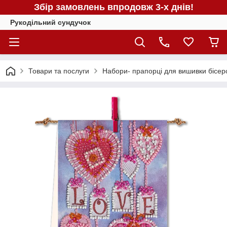
Збір замовлень впродовж 3-х днів!
Рукодільний сундучок
Товари та послуги
Набори- прапорці для вишивки бісер