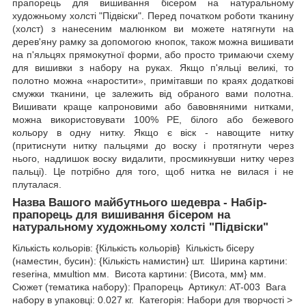
прапорець для вишивання бісером на натуральному
художньому холсті "Підвіски". Перед початком роботи тканину
(холст) з нанесеним малюнком ви можете натягнути на
дерев'яну рамку за допомогою кнопок, також можна вишивати
на п'яльцях прямокутної форми, або просто тримаючи схему
для вишивки з набору на руках. Якщо п'яльці великі, то
полотно можна «наростити», примітавши по краях додаткові
смужки тканини, це залежить від обраного вами полотна.
Вишивати краще капроновими або бавовняними нитками,
можна використовувати 100% РЕ, білого або бежевого
кольору в одну нитку. Якщо є віск - навощите нитку
(притиснути нитку пальцями до воску і протягнути через
нього, надлишок воску видалити, просмикнувши нитку через
пальці). Це потрібно для того, щоб нитка не вилася і не
плуталася.
Назва Вашого майбутнього шедевра - Набір-
прапорець для вишивання бісером на
натуральному художньому холсті "Підвіски"
Кількість кольорів: {Кількість кольорів} Кількість бісеру
(наместин, бусин): {Кількість намистин} шт. Ширина картини:
reseriна, ммultion мм. Висота картини: {Висота, мм} мм.
Сюжет (тематика набору): Прапорець Артикул: AT-003 Вага
набору в упаковці: 0.027 кг. Категорія: Набори для творчості >