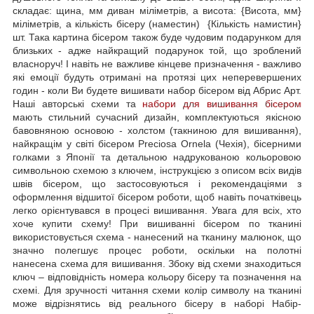
складає: щина, мм диван міліметрів, а висота: {Висота, мм}
міліметрів, а кількість бісеру (наместин) {Кількість намистин}
шт. Така картина бісером також буде чудовим подарунком для
близьких - адже найкращий подарунок той, що зроблений
власноруч! І навіть не важливе кінцеве призначення - важливо
які емоції будуть отримані на протязі цих неперевершених
годин - коли Ви будете вишивати набор бісером від Абрис Арт.
Наші авторські схеми та
набори для вишивання бісером
мають стильний сучасний дизайн, комплектуються якісною
бавовняною основою - холстом (такниною для вишивання),
найкращім у світі бісером Preciosa Ornela (Чехія), бісерними
голками з Японії та детальною надрукованою кольоровою
символьною схемою з ключем, інструкцією з описом всіх видів
швів бісером, що застосовуються і рекомендаціями з
оформлення відшитої бісером роботи, щоб навіть початківець
легко орієнтувався в процесі вишивання. Увага для всіх, хто
хоче купити схему! При вишиванні бісером по тканині
використовується схема - нанесений на тканину малюнок, що
значно полегшує процес роботи, оскільки на полотні
нанесена схема для вишивання. Збоку від схеми знаходиться
ключ – відповідність номера кольору бісеру та позначення на
схемі. Для зручності читання схеми колір символу на тканині
може відрізнятись від реального бісеру в наборі Набір-