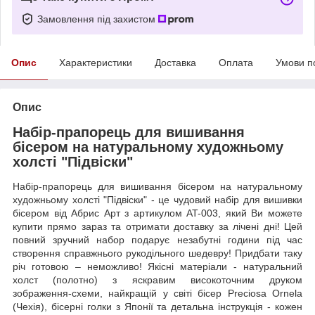
Замовлення під захистом
Опис
Характеристики
Доставка
Оплата
Умови п
Опис
Набір-прапорець для вишивання
бісером на натуральному художньому
холсті "Підвіски"
Набір-прапорець для вишивання бісером на натуральному
художньому холсті "Підвіски" - це чудовий набір для вишивки
бісером від Абрис Арт з артикулом AT-003, який Ви можете
купити прямо зараз та отримати доставку за лічені дні! Цей
повний зручний набор подарує незабутні години під час
створення справжнього рукодільного шедевру! Придбати таку
річ готовою – неможливо! Якісні матеріали - натуральний
холст (полотно) з яскравим високоточним друком
зображення-схеми, найкращій у світі бісер Preciosa Ornela
(Чехія), бісерні голки з Японії та детальна інструкція - кожен