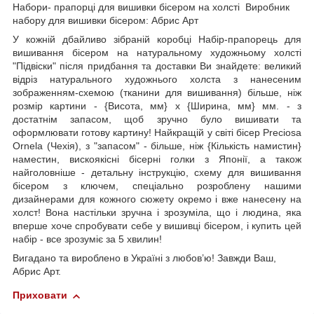
Набори- прапорці для вишивки бісером на холсті Виробник
набору для вишивки бісером: Абрис Арт
У кожній дбайливо зібраній коробці Набір-прапорець для
вишивання бісером на натуральному художньому холсті
"Підвіски" після придбання та доставки Ви знайдете: великий
відріз натурального художнього холста з нанесеним
зображенням-схемою (тканини для вишивання) більше, ніж
розмір картини - {Висота, мм} х {Ширина, мм} мм. - з
достатнім запасом, щоб зручно було вишивати та
оформлювати готову картину! Найкращій у світі бісер Preciosa
Ornela (Чехія), з "запасом" - більше, ніж {Кількість намистин}
наместин, вискоякісні бісерні голки з Японії, а також
найголовніше - детальну інструкцію, схему для вишивання
бісером з ключем, спеціально розроблену нашими
дизайнерами для кожного сюжету окремо і вже нанесену на
холст! Вона настільки зручна і зрозуміла, що і людина, яка
вперше хоче спробувати себе у вишивці бісером, і купить цей
набір - все зрозуміє за 5 хвилин!
Вигадано та вироблено в Україні з любов’ю! Завжди Ваш,
Абрис Арт.
Приховати